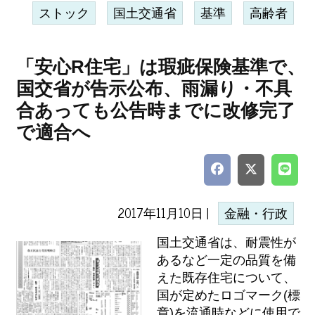
ストック
国土交通省
基準
高齢者
「安心R住宅」は瑕疵保険基準で、
国交省が告示公布、雨漏り・不具
合あっても公告時までに改修完了
で適合へ
2017年11月10日 |
金融・行政
国土交通省は、耐震性が
あるなど一定の品質を備
えた既存住宅について、
国が定めたロゴマーク(標
章)を流通時などに使用で