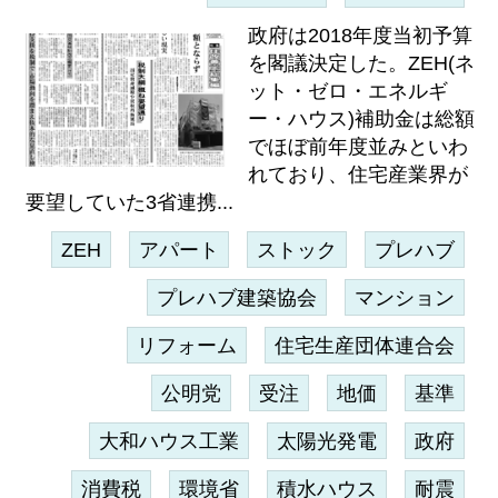
政府は2018年度当初予算
を閣議決定した。ZEH(ネ
ット・ゼロ・エネルギ
ー・ハウス)補助金は総額
でほぼ前年度並みといわ
れており、住宅産業界が
要望していた3省連携...
ZEH
アパート
ストック
プレハブ
プレハブ建築協会
マンション
リフォーム
住宅生産団体連合会
公明党
受注
地価
基準
大和ハウス工業
太陽光発電
政府
消費税
環境省
積水ハウス
耐震