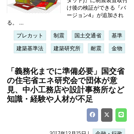
タット)』に制震装置取付
け後の検証ができる『バ
ージョン4』が追加され
る。 ...
プレカット
制震
国土交通省
基準
建築基準法
建築研究所
耐震
金物
「義務化までに準備必要」国交省
の住宅省エネ研究会で団体が意
見、中小工務店や設計事務所など
知識・経験や人材が不足
2017年12月15日 |
金融・行政