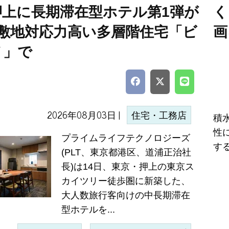
押上に長期滞在型ホテル第1弾が
く
=敷地対応力高い多層階住宅「ビ
画
ノ」で
2026年08月03日 |
住宅・工務店
積
性
プライムライフテクノロジーズ
す
(PLT、東京都港区、道浦正治社
長)は14日、東京・押上の東京ス
カイツリー徒歩圏に新築した、
大人数旅行客向けの中長期滞在
型ホテルを...