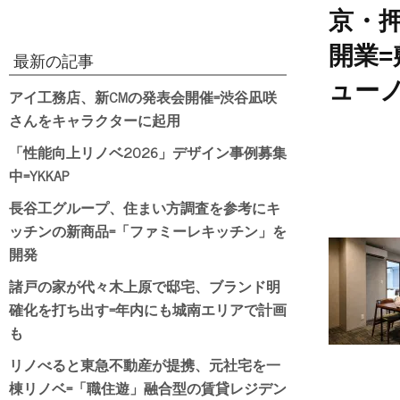
京・
開業
最新の記事
ュー
アイ工務店、新CMの発表会開催=渋谷凪咲
さんをキャラクターに起用
「性能向上リノベ2026」デザイン事例募集
中=YKKAP
長谷工グループ、住まい方調査を参考にキ
ッチンの新商品=「ファミーレキッチン」を
開発
諸戸の家が代々木上原で邸宅、ブランド明
確化を打ち出す=年内にも城南エリアで計画
も
リノべると東急不動産が提携、元社宅を一
棟リノベ=「職住遊」融合型の賃貸レジデン