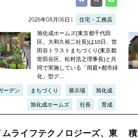
2026年08月06日 |
住宅・工務店
旭化成ホームズ(東京都千代田
区、大和久裕二社長)は10日、世
田谷トラストまちづくり(東京都
世田谷区、松村浩之理事長)と共
同で実施している「雨庭×都市緑
化」型グ...
ガーデン
まちづくり
展示場
旭化成
旭化成ホームズ
社長
育成
イムライフテクノロジーズ、東
積