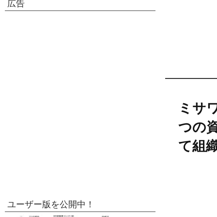
広告
ミサ
つの
て組
ユーザー版を公開中！