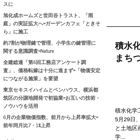
スに
旭化成ホームズと世田谷トラスト、「雨
庭」の実証拡大へ=ガーデンカフェ「ときそ
ら」に施工
約7割が物理鍵で管理、小学生の鍵管理に
積水
関する意識調査=Nature
まち
全建総連「第6回工務店アンケート調
査」、価格転嫁は十分に進まず=「物価安定
につながる施策」を要望
東京セキスイハイムとベンハウス、横浜都
筑区の分譲地開発で初協業=お互いの技術・
ノウハウを活用
積水化学
6月の企業物価指数、前月から上昇率拡大=
5月29
前年同月比7・1%上昇
と土地区
学...