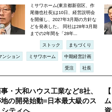
ミサワホーム(東京都新宿区、作
尾徹也社長)は10日、経営説明会
を開催し、2027年3月期の方針な
どを発表した。 同社は28年3月期
までの2年間を「28年...
ストック
まちづくり
マンション
ミサワホーム
中期経営計画
受注
社長
商事・大和ハウス工業など8社、
【
跡地の開発始動=日本最大級のス
ム
トシティへ
資