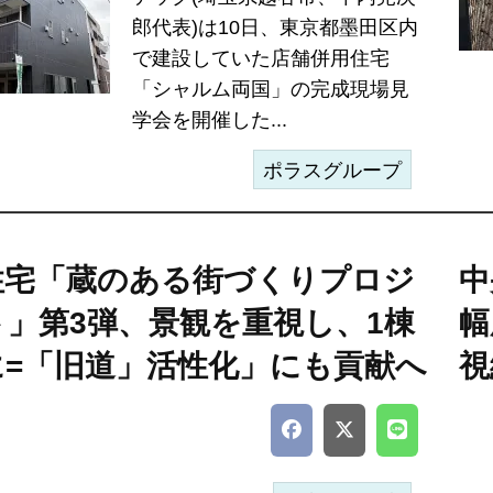
郎代表)は10日、東京都墨田区内
で建設していた店舗併用住宅
「シャルム両国」の完成現場見
学会を開催した...
ポラスグループ
住宅「蔵のある街づくりプロジ
中
ト」第3弾、景観を重視し、1棟
幅
に=「旧道」活性化」にも貢献へ
視