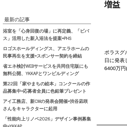
増益
最新の記事
浴室を「心身回復の場」に再定義、「ビバ
ス」活用した新入浴法を提案=PHS
ロゴスホールディングス、アエラホームの
ポラスグ
民事再生を支援=スポンサー契約を締結
日に発表し
省エネ検討WEBサービスを共同住宅版にも
6400万円
無料公開、YKKAPとワンビルディング
第22回「家やまちの絵本」コンクールの作
品募集中=応募者全員に色鉛筆プレゼント
アイ工務店、新CMの発表会開催=渋谷凪咲
さんをキャラクターに起用
「性能向上リノベ2026」デザイン事例募集
中=YKKAP