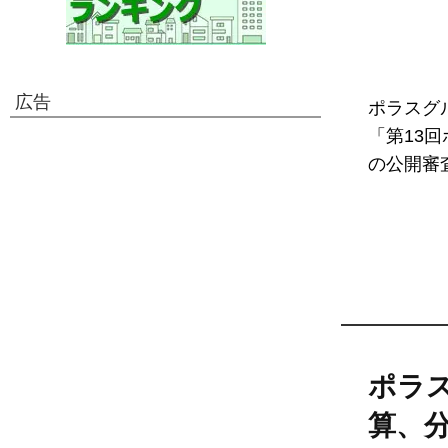
広告
ポラスグ
「第13
の公開審査
ポラス
算、