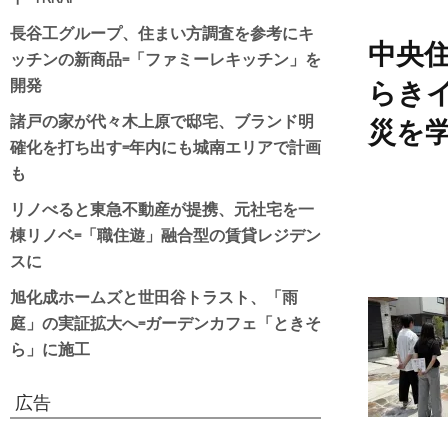
長谷工グループ、住まい方調査を参考にキ
中央
ッチンの新商品=「ファミーレキッチン」を
開発
らき
諸戸の家が代々木上原で邸宅、ブランド明
災を
確化を打ち出す=年内にも城南エリアで計画
も
リノべると東急不動産が提携、元社宅を一
棟リノベ=「職住遊」融合型の賃貸レジデン
スに
旭化成ホームズと世田谷トラスト、「雨
庭」の実証拡大へ=ガーデンカフェ「ときそ
ら」に施工
広告