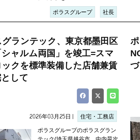
ポラスグループ
社長
スグランテック、東京都墨田区
ポ
「シャルム両国」を竣工=スマ
N
ロックを標準装備した店舗兼賃
づ
宅として
2026年03月25日 |
住宅・工務店
ポラスグループのポラスグラン
テック(埼玉県越谷市、中内晃次