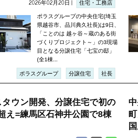
2026年02月20日 |
住宅・工務店
ポラスグループの中央住宅(埼玉
県越谷市、品川典久社長)は9日、
「ことのは 越ヶ谷～蔵のある街
づくりプロジェクト～」の3現場
目となる分譲住宅「七宝の邸」
(全1棟...
ポラスグループ
分譲住宅
社長
スタウン開発、分譲住宅で初の
中
超え=練馬区石神井公園で8棟
町
国