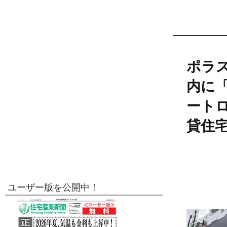
ポラ
内に
ート
貸住
ユーザー版を公開中！