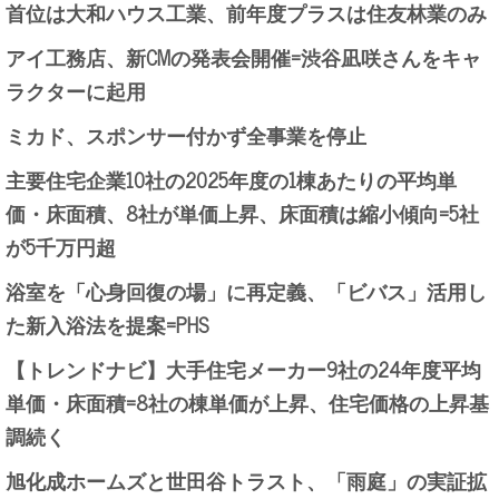
首位は大和ハウス工業、前年度プラスは住友林業のみ
アイ工務店、新CMの発表会開催=渋谷凪咲さんをキャ
ラクターに起用
ミカド、スポンサー付かず全事業を停止
主要住宅企業10社の2025年度の1棟あたりの平均単
価・床面積、8社が単価上昇、床面積は縮小傾向=5社
が5千万円超
浴室を「心身回復の場」に再定義、「ビバス」活用し
た新入浴法を提案=PHS
【トレンドナビ】大手住宅メーカー9社の24年度平均
単価・床面積=8社の棟単価が上昇、住宅価格の上昇基
調続く
旭化成ホームズと世田谷トラスト、「雨庭」の実証拡