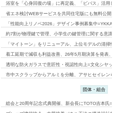
浴室を「心身回復の場」に再定義、「ビバス」活用し
省エネ検討WEBサービスを共同住宅版にも無料公開、
「性能向上リノベ2026」デザイン事例募集中=YKKA
約7割が物理鍵で管理、小学生の鍵管理に関する意識調査
「マイトーン」をリニューアル、上位モデルの清掃
着工延期で減収も利益改善、26年5月期決算を発表
透明な防火ガラスで意匠性・視認性向上=文化シヤ
市中スクラップからアルミを分離、アサヒセイレン
団体・組合
総会と20周年記念式典開催、新会長にTOTO吉本氏