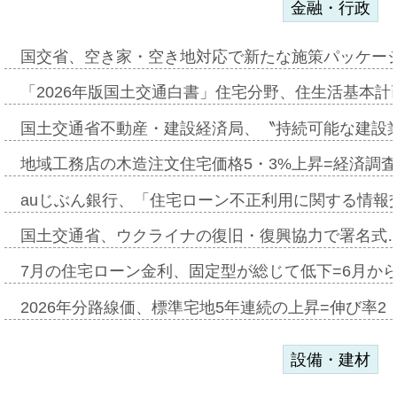
金融・行政
国交省、空き家・空き地対応で新たな施策パッケー
「2026年版国土交通白書」住宅分野、住生活基本計
国土交通省不動産・建設経済局、〝持続可能な建設
地域工務店の木造注文住宅価格5・3%上昇=経済調
auじぶん銀行、「住宅ローン不正利用に関する情報
国土交通省、ウクライナの復旧・復興協力で署名式
7月の住宅ローン金利、固定型が総じて低下=6月か
2026年分路線価、標準宅地5年連続の上昇=伸び率2・
設備・建材