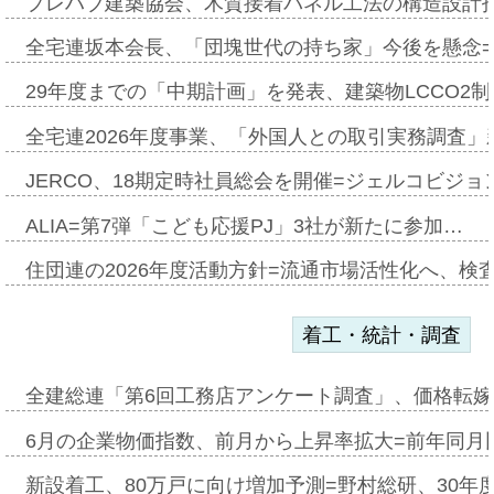
プレハブ建築協会、木質接着パネル工法の構造設計
全宅連坂本会長、「団塊世代の持ち家」今後を懸念
29年度までの「中期計画」を発表、建築物LCCO2
全宅連2026年度事業、「外国人との取引実務調査」新
JERCO、18期定時社員総会を開催=ジェルコビジョン
ALIA=第7弾「こども応援PJ」3社が新たに参加…
住団連の2026年度活動方針=流通市場活性化へ、検
着工・統計・調査
全建総連「第6回工務店アンケート調査」、価格転嫁
6月の企業物価指数、前月から上昇率拡大=前年同月比
新設着工、80万戸に向け増加予測=野村総研、30年