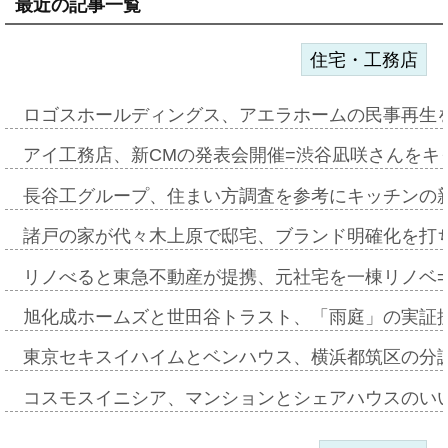
最近の記事一覧
住宅・工務店
ロゴスホールディングス、アエラホームの民事再生
アイ工務店、新CMの発表会開催=渋谷凪咲さんをキ
長谷工グループ、住まい方調査を参考にキッチンの
諸戸の家が代々木上原で邸宅、ブランド明確化を打
リノべると東急不動産が提携、元社宅を一棟リノベ
旭化成ホームズと世田谷トラスト、「雨庭」の実証
東京セキスイハイムとベンハウス、横浜都筑区の分
コスモスイニシア、マンションとシェアハウスのい