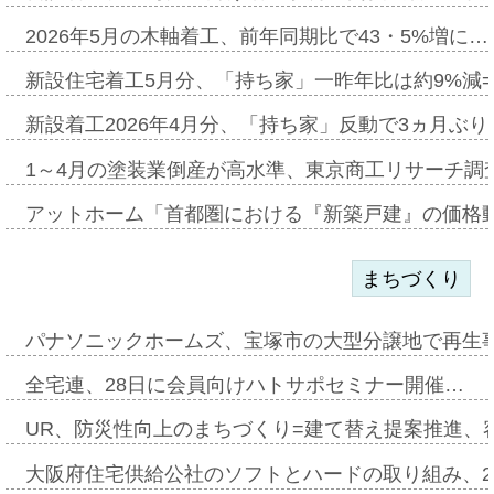
2026年5月の木軸着工、前年同期比で43・5%増に…
新設住宅着工5月分、「持ち家」一昨年比は約9%減=
新設着工2026年4月分、「持ち家」反動で3ヵ月ぶ
1～4月の塗装業倒産が高水準、東京商工リサーチ調
アットホーム「首都圏における『新築戸建』の価格
まちづくり
パナソニックホームズ、宝塚市の大型分譲地で再生
全宅連、28日に会員向けハトサポセミナー開催…
UR、防災性向上のまちづくり=建て替え提案推進、
大阪府住宅供給公社のソフトとハードの取り組み、2