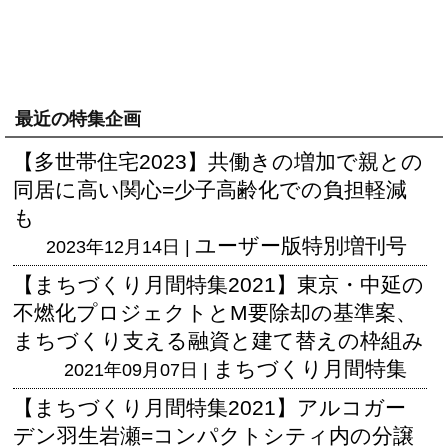
最近の特集企画
【多世帯住宅2023】共働きの増加で親との
同居に高い関心=少子高齢化での負担軽減
も
ユーザー版
特別増刊号
2023年12月14日 |
【まちづくり月間特集2021】東京・中延の
不燃化プロジェクトとM要除却の基準案、
まちづくり支える融資と建て替えの枠組み
まちづくり月間特集
2021年09月07日 |
【まちづくり月間特集2021】アルコガー
デン羽生岩瀬=コンパクトシティ内の分譲