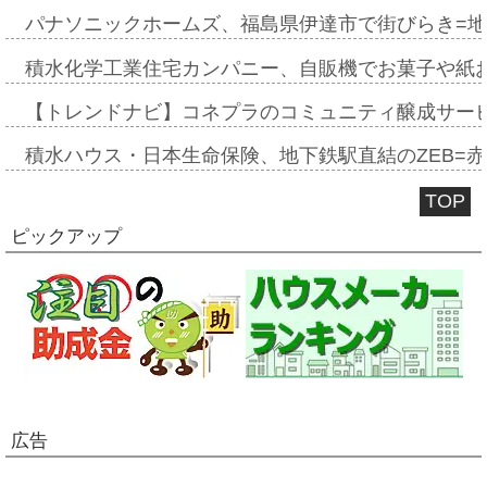
パナソニックホームズ、福島県伊達市で街びらき=
積水化学工業住宅カンパニー、自販機でお菓子や紙
【トレンドナビ】コネプラのコミュニティ醸成サー
積水ハウス・日本生命保険、地下鉄駅直結のZEB=赤坂
TOP
ピックアップ
広告