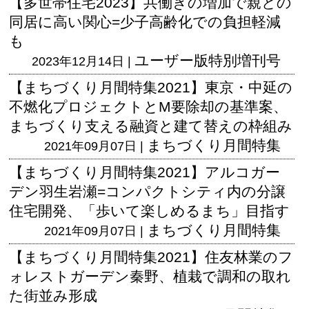
【多世帯住宅2023】共働きの増加で親との
同居に高い関心=少子高齢化での負担軽減
も
ユーザー版
特別増刊号
2023年12月14日 |
【まちづくり月間特集2021】東京・中延の
不燃化プロジェクトとM要除却の基準案、
まちづくり支える融資と建て替えの枠組み
まちづくり月間特集
2021年09月07日 |
【まちづくり月間特集2021】アルコガー
デン羽生岩瀬=コンパクトシティ内の分譲
住宅開発、「歩いて楽しめるまち」目指す
まちづくり月間特集
2021年09月07日 |
【まちづくり月間特集2021】住友林業のフ
ォレストガーデン秦野、植栽で調和の取れ
た街並み形成