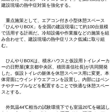
建設現場の熱中症対策を強化する。
重点施策として、エアコン付き小型休憩スペース
「ひんやりBOX」を全国の建設現場にて約100台規模
で活用する計画だ。冷却設備や作業服などの施策を組
み合わせて、建設現場の熱中症リスク低減に取り組
む。
ひんやりBOXは、積水ハウスと仮設用トイレメーカ
ーの日野屋(東京都中央区、積田喜信社長)が共同開発
した。仮設トイレの躯体を休憩スペース用に変更。本
体背面にウインドウエアコンを設置し、内部にはベン
チやテーブルなどを配置することで快適な休憩スペー
スとする。
外気温44℃相当の試験環境下でも室温20℃を確認し