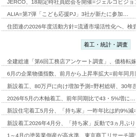
JERCO、18期定時社員総会を開催=ジェルコビジョン
ALIA=第7弾「こども応援PJ」3社が新たに参加…
住団連の2026年度活動方針=流通市場活性化へ、検
着工・統計・調査
全建総連「第6回工務店アンケート調査」、価格転嫁
6月の企業物価指数、前月から上昇率拡大=前年同月比
新設着工、80万戸に向け増加予測=野村総研、30年
2026年5月の木軸着工、前年同期比で43・5%増に…
新設住宅着工5月分、「持ち家」一昨年比は約9%減=
新設着工2026年4月分、「持ち家」反動で3ヵ月ぶ
1～4月の塗装業倒産が高水準、東京商工リサーチ調