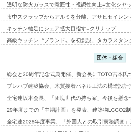
透明な防火ガラスで意匠性・視認性向上=文化シヤ
市中スクラップからアルミを分離、アサヒセイレン
キッチン軸足にシェア拡大目指す=クリナップ…
高級キッチン〝ブランド〟を初創設、タカラスタン
団体・組合
総会と20周年記念式典開催、新会長にTOTO吉本氏
プレハブ建築協会、木質接着パネル工法の構造設計
全宅連坂本会長、「団塊世代の持ち家」今後を懸念
29年度までの「中期計画」を発表、建築物LCCO2
全宅連2026年度事業、「外国人との取引実務調査」新