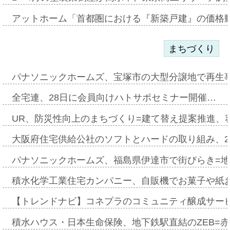
アットホーム「首都圏における『新築戸建』の価格
まちづくり
パナソニックホームズ、宝塚市の大型分譲地で再生
全宅連、28日に会員向けハトサポセミナー開催…
UR、防災性向上のまちづくり=建て替え提案推進、
大阪府住宅供給公社のソフトとハードの取り組み、2
パナソニックホームズ、福島県伊達市で街びらき=
積水化学工業住宅カンパニー、自販機でお菓子や紙
【トレンドナビ】コネプラのコミュニティ醸成サー
積水ハウス・日本生命保険、地下鉄駅直結のZEB=赤坂