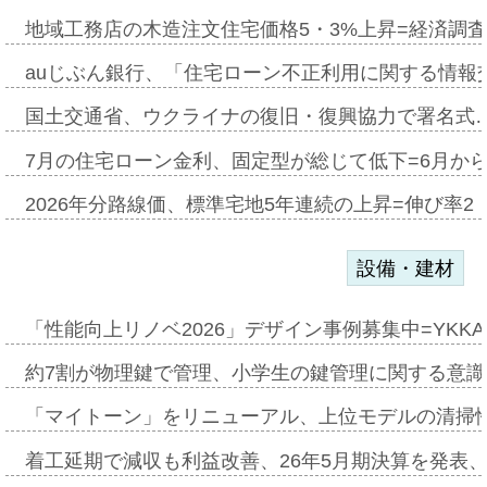
地域工務店の木造注文住宅価格5・3%上昇=経済調
auじぶん銀行、「住宅ローン不正利用に関する情報
国土交通省、ウクライナの復旧・復興協力で署名式
7月の住宅ローン金利、固定型が総じて低下=6月か
2026年分路線価、標準宅地5年連続の上昇=伸び率2・
設備・建材
「性能向上リノベ2026」デザイン事例募集中=YKKA
約7割が物理鍵で管理、小学生の鍵管理に関する意識調査
「マイトーン」をリニューアル、上位モデルの清掃
着工延期で減収も利益改善、26年5月期決算を発表