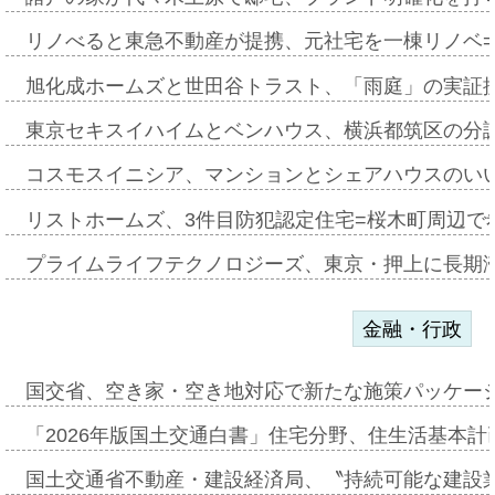
リノべると東急不動産が提携、元社宅を一棟リノベ
旭化成ホームズと世田谷トラスト、「雨庭」の実証
東京セキスイハイムとベンハウス、横浜都筑区の分
コスモスイニシア、マンションとシェアハウスのい
リストホームズ、3件目防犯認定住宅=桜木町周辺で
プライムライフテクノロジーズ、東京・押上に長期
金融・行政
国交省、空き家・空き地対応で新たな施策パッケー
「2026年版国土交通白書」住宅分野、住生活基本計
国土交通省不動産・建設経済局、〝持続可能な建設