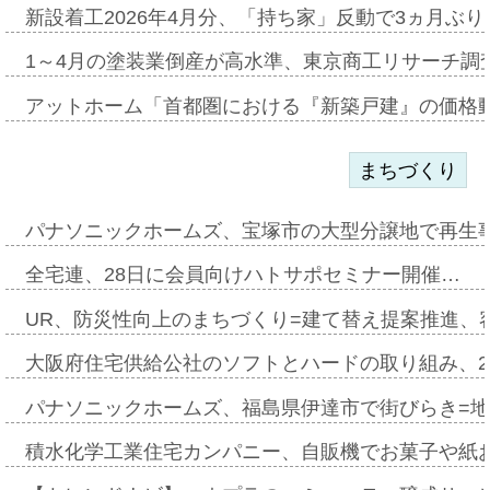
新設着工2026年4月分、「持ち家」反動で3ヵ月ぶ
1～4月の塗装業倒産が高水準、東京商工リサーチ調
アットホーム「首都圏における『新築戸建』の価格
まちづくり
パナソニックホームズ、宝塚市の大型分譲地で再生
全宅連、28日に会員向けハトサポセミナー開催…
UR、防災性向上のまちづくり=建て替え提案推進、
大阪府住宅供給公社のソフトとハードの取り組み、2
パナソニックホームズ、福島県伊達市で街びらき=
積水化学工業住宅カンパニー、自販機でお菓子や紙