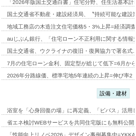
「2026年版国土交通白書」住宅分野、住生活基本計
国土交通省不動産・建設経済局、〝持続可能な建設
地域工務店の木造注文住宅価格5・3%上昇=経済調
auじぶん銀行、「住宅ローン不正利用に関する情報
国土交通省、ウクライナの復旧・復興協力で署名式
7月の住宅ローン金利、固定型が総じて低下=6月か
2026年分路線価、標準宅地5年連続の上昇=伸び率2・
設備・建材
浴室を「心身回復の場」に再定義、「ビバス」活用し
省エネ検討WEBサービスを共同住宅版にも無料公開、
「性能向上リノベ2026」デザイン事例募集中=YKKA