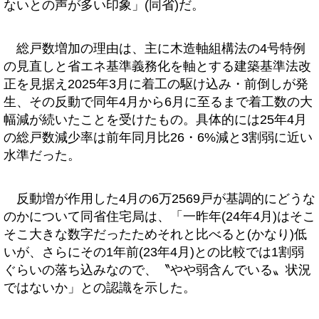
ないとの声が多い印象」(同省)だ。
総戸数増加の理由は、主に木造軸組構法の4号特例
の見直しと省エネ基準義務化を軸とする建築基準法改
正を見据え2025年3月に着工の駆け込み・前倒しが発
生、その反動で同年4月から6月に至るまで着工数の大
幅減が続いたことを受けたもの。具体的には25年4月
の総戸数減少率は前年同月比26・6%減と3割弱に近い
水準だった。
反動増が作用した4月の6万2569戸が基調的にどうな
のかについて同省住宅局は、「一昨年(24年4月)はそこ
そこ大きな数字だったためそれと比べると(かなり)低
いが、さらにその1年前(23年4月)との比較では1割弱
ぐらいの落ち込みなので、〝やや弱含んでいる〟状況
ではないか」との認識を示した。