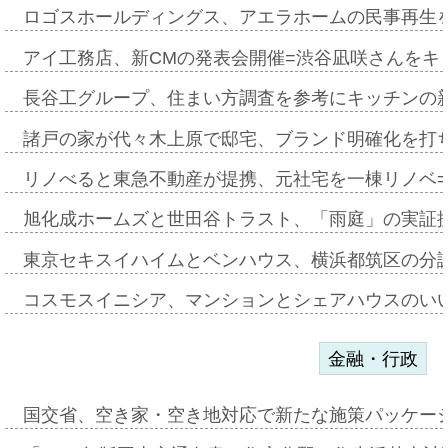
ロゴスホールディングス、アエラホームの民事再生
アイ工務店、新CMの発表会開催=渋谷凪咲さんをキ
長谷工グループ、住まい方調査を参考にキッチンの
諸戸の家が代々木上原で邸宅、ブランド明確化を打
リノべると東急不動産が提携、元社宅を一棟リノベ
旭化成ホームズと世田谷トラスト、「雨庭」の実証
東京セキスイハイムとベンハウス、横浜都筑区の分
コスモスイニシア、マンションとシェアハウスのい
金融・行政
国交省、空き家・空き地対応で新たな施策パッケー