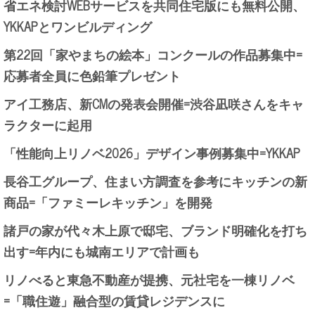
省エネ検討WEBサービスを共同住宅版にも無料公開、
YKKAPとワンビルディング
第22回「家やまちの絵本」コンクールの作品募集中=
応募者全員に色鉛筆プレゼント
アイ工務店、新CMの発表会開催=渋谷凪咲さんをキャ
ラクターに起用
「性能向上リノベ2026」デザイン事例募集中=YKKAP
長谷工グループ、住まい方調査を参考にキッチンの新
商品=「ファミーレキッチン」を開発
諸戸の家が代々木上原で邸宅、ブランド明確化を打ち
出す=年内にも城南エリアで計画も
リノべると東急不動産が提携、元社宅を一棟リノベ
=「職住遊」融合型の賃貸レジデンスに