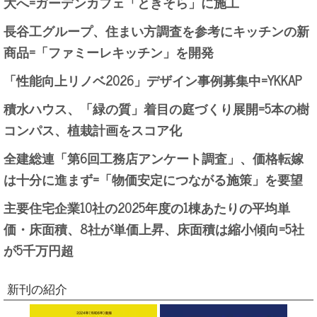
大へ=ガーデンカフェ「ときそら」に施工
長谷工グループ、住まい方調査を参考にキッチンの新
商品=「ファミーレキッチン」を開発
「性能向上リノベ2026」デザイン事例募集中=YKKAP
積水ハウス、「緑の質」着目の庭づくり展開=5本の樹
コンパス、植栽計画をスコア化
全建総連「第6回工務店アンケート調査」、価格転嫁
は十分に進まず=「物価安定につながる施策」を要望
主要住宅企業10社の2025年度の1棟あたりの平均単
価・床面積、8社が単価上昇、床面積は縮小傾向=5社
が5千万円超
新刊の紹介