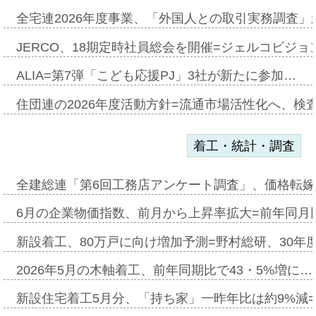
全宅連2026年度事業、「外国人との取引実務調査」新
JERCO、18期定時社員総会を開催=ジェルコビジョン
ALIA=第7弾「こども応援PJ」3社が新たに参加…
住団連の2026年度活動方針=流通市場活性化へ、検
着工・統計・調査
全建総連「第6回工務店アンケート調査」、価格転嫁
6月の企業物価指数、前月から上昇率拡大=前年同月比
新設着工、80万戸に向け増加予測=野村総研、30年
2026年5月の木軸着工、前年同期比で43・5%増に…
新設住宅着工5月分、「持ち家」一昨年比は約9%減=