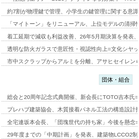
約7割が物理鍵で管理、小学生の鍵管理に関する意識調査
「マイトーン」をリニューアル、上位モデルの清掃
着工延期で減収も利益改善、26年5月期決算を発表
透明な防火ガラスで意匠性・視認性向上=文化シヤ
市中スクラップからアルミを分離、アサヒセイレン
団体・組合
総会と20周年記念式典開催、新会長にTOTO吉本氏
プレハブ建築協会、木質接着パネル工法の構造設計
全宅連坂本会長、「団塊世代の持ち家」今後を懸念
29年度までの「中期計画」を発表、建築物LCCO2