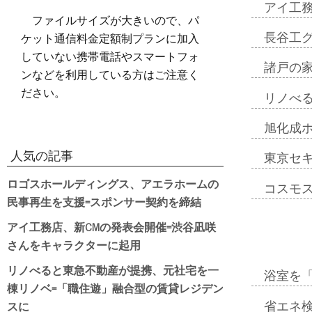
アイ工
ファイルサイズが大きいので、パ
ケット通信料金定額制プランに加入
長谷工
していない携帯電話やスマートフォ
諸戸の
ンなどを利用している方はご注意く
ださい。
リノべ
旭化成
人気の記事
東京セ
ロゴスホールディングス、アエラホームの
コスモ
民事再生を支援=スポンサー契約を締結
アイ工務店、新CMの発表会開催=渋谷凪咲
さんをキャラクターに起用
リノべると東急不動産が提携、元社宅を一
浴室を
棟リノベ=「職住遊」融合型の賃貸レジデン
スに
省エネ検