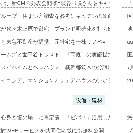
務店、新CMの発表会開催=渋谷凪咲さんをキャラクター
「
グループ、住まい方調査を参考にキッチンの新商品=「フ
国
家が代々木上原で邸宅、ブランド明確化を打ち出す=年内
地
ると東急不動産が提携、元社宅を一棟リノベ=「職住遊」
a
ホームズと世田谷トラスト、「雨庭」の実証拡大へ=ガー
国
キスイハイムとベンハウス、横浜都筑区の分譲地開発で初
7
スイニシア、マンションとシェアハウスのいいとこどり
2
設備・建材
「心身回復の場」に再定義、「ビバス」活用した新入浴法
総
討WEBサービスを共同住宅版にも無料公開、YKKAP
プ