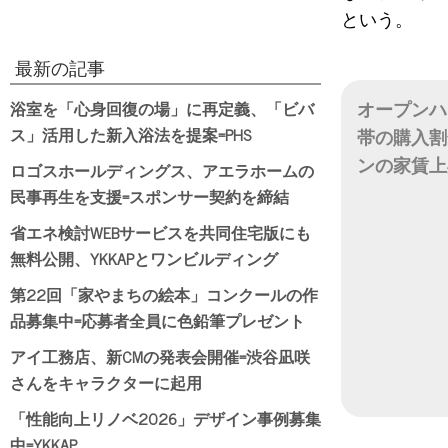
という。
最新の記事
浴室を「心身回復の場」に再定義、「ビバ
オープンハ
ス」活用した新入浴法を提案=PHS
帯の購入割
ンの家賃上
ロゴスホールディングス、アエラホームの
民事再生を支援=スポンサー契約を締結
日付
省エネ検討WEBサービスを共同住宅版にも
無料公開、YKKAPとワンビルディング
第22回「家やまちの絵本」コンクールの作
品募集中=応募者全員に色鉛筆プレゼント
アイ工務店、新CMの発表会開催=渋谷凪咲
さんをキャラクターに起用
「性能向上リノベ2026」デザイン事例募集
中=YKKAP