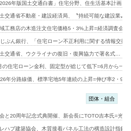
に起用…
2026年版国土交通白書」住宅分野、住生活基本計画を
ァミーレキ…
土交通省不動産・建設経済局、〝持続可能な建設業〟の
にも城南エ…
域工務店の木造注文住宅価格5・3%上昇=経済調査会「
融合型の賃…
uじぶん銀行、「住宅ローン不正利用に関する情報交換協
デンカフェ…
土交通省、ウクライナの復旧・復興協力で署名式…
協業=お互…
月の住宅ローン金利、固定型が総じて低下=6月から一転
のコリビング…
026年分路線価、標準宅地5年連続の上昇=伸び率2・9%
団体・組合
を提案=P…
会と20周年記念式典開催、新会長にTOTO吉本氏=光触
とワンビ…
レハブ建築協会、木質接着パネル工法の構造設計指針を