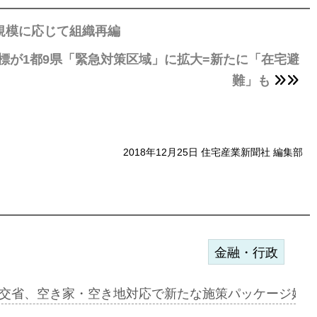
規模に応じて組織再編
標が1都9県「緊急対策区域」に拡大=新たに「在宅避
難」も
2018年12月25日 住宅産業新聞社 編集部
金融・行政
ンサー契約…
交省、空き家・空き地対応で新たな施策パッケージ始動