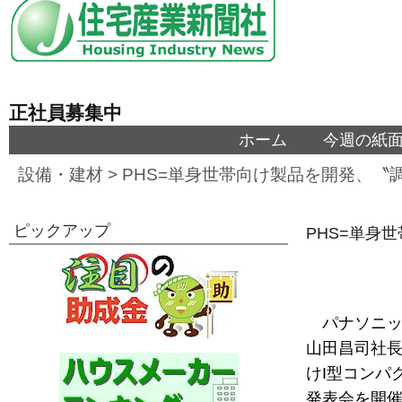
正社員募集中
ホーム
今週の紙
設備・建材
>
PHS=単身世帯向け製品を開発、〝
ピックアップ
PHS=単身
パナソニッ
山田昌司社長
けI型コンパ
発表会を開