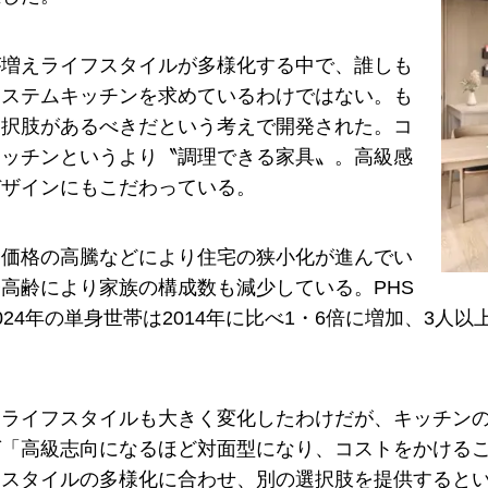
が増えライフスタイルが多様化する中で、誰しも
システムキッチンを求めているわけではない。も
選択肢があるべきだという考えで開発された。コ
キッチンというより〝調理できる家具〟。高級感
デザインにもこだわっている。
宅価格の高騰などにより住宅の狭小化が進んでい
高齢により家族の構成数も減少している。PHS
024年の単身世帯は2014年に比べ1・6倍に増加、3
。
もライフスタイルも大きく変化したわけだが、キッチン
ば「高級志向になるほど対面型になり、コストをかける
フスタイルの多様化に合わせ、別の選択肢を提供するとい