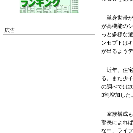
単身世帯
が高機能の
広告
っと多様な
ンセプトは
が出るよう
近年、住
る。また少子
の調べでは2
3割増加した
家族構成
部長によれ
な中、ライ