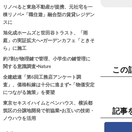
リノべると東急不動産が提携、元社宅を一
棟リノベ=「職住遊」融合型の賃貸レジデン
スに
旭化成ホームズと世田谷トラスト、「雨
庭」の実証拡大へ=ガーデンカフェ「ときそ
ら」に施工
約7割が物理鍵で管理、小学生の鍵管理に
関する意識調査=Nature
この
全建総連「第6回工務店アンケート調
査」、価格転嫁は十分に進まず=「物価安定
につながる施策」を要望
東京セキスイハイムとベンハウス、横浜都
筑区の分譲地開発で初協業=お互いの技術・
記事
ノウハウを活用