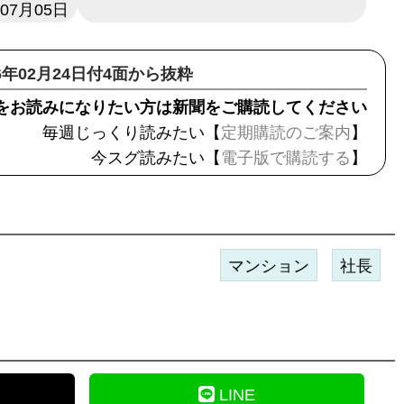
年07月05日
26年02月24日付4面から抜粋
をお読みになりたい方は新聞をご購読してください
毎週じっくり読みたい【
定期購読のご案内
】
今スグ読みたい【
電子版で購読する
】
マンション
社長
LINE