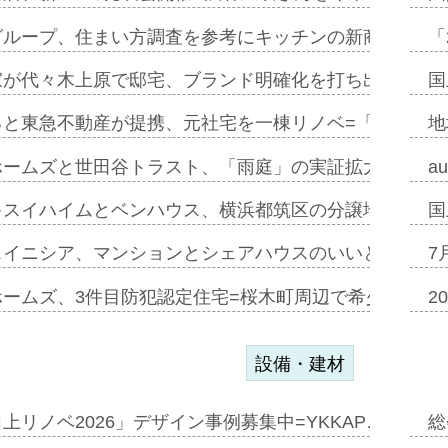
グループ、住まい方調査を参考にキッチンの新商品=「フ
「
家が代々木上原で邸宅、ブランド明確化を打ち出す=年内
国
ると東急不動産が提携、元社宅を一棟リノベ=「職住遊」
地
ホームズと世田谷トラスト、「雨庭」の実証拡大へ=ガー
a
キスイハイムとベンハウス、横浜都筑区の分譲地開発で初
国
スイニシア、マンションとシェアハウスのいいとこどり
7
ホームズ、3件目防犯認定住宅=桜木町周辺で希少価値の
2
設備・建材
上リノベ2026」デザイン事例募集中=YKKAP…
総