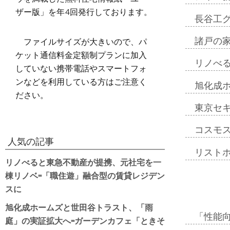
ザー版」を年4回発行しております。
長谷工
ファイルサイズが大きいので、パ
諸戸の
ケット通信料金定額制プランに加入
リノべ
していない携帯電話やスマートフォ
ンなどを利用している方はご注意く
旭化成
ださい。
東京セ
コスモ
人気の記事
リスト
リノべると東急不動産が提携、元社宅を一
棟リノベ=「職住遊」融合型の賃貸レジデン
スに
旭化成ホームズと世田谷トラスト、「雨
「性能向
庭」の実証拡大へ=ガーデンカフェ「ときそ