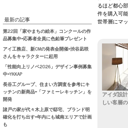
るほど都心
件を購入可
最新の記事
世帯層にマ
第22回「家やまちの絵本」コンクールの作
品募集中=応募者全員に色鉛筆プレゼント
アイ工務店、新CMの発表会開催=渋谷凪咲
さんをキャラクターに起用
「性能向上リノベ2026」デザイン事例募集
中=YKKAP
長谷工グループ、住まい方調査を参考にキ
ッチンの新商品=「ファミーレキッチン」を
アイダ設計
開発
しい客層の
諸戸の家が代々木上原で邸宅、ブランド明
日付
確化を打ち出す=年内にも城南エリアで計画
も