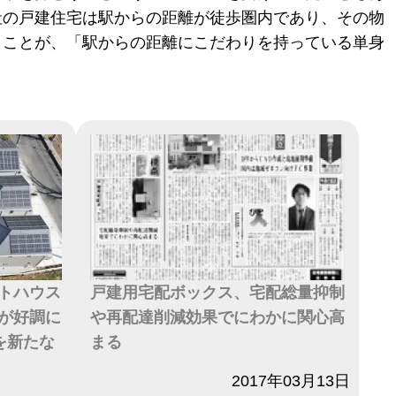
社の戸建住宅は駅からの距離が徒歩圏内であり、その物
うことが、「駅からの距離にこだわりを持っている単身
トハウス
戸建用宅配ボックス、宅配総量抑制
が好調に
や再配達削減効果でにわかに関心高
を新たな
まる
日付
2017年03月13日