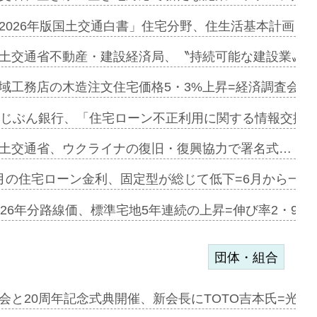
ァミーレキ…
2026年版国土交通白書」住宅分野、住生活基本計画を
にも城南エ…
土交通省不動産・建設経済局、〝持続可能な建設業〟の
融合型の賃…
域工務店の木造注文住宅価格5・3%上昇=経済調査会「
デンカフェ…
uじぶん銀行、「住宅ローン不正利用に関する情報交換協
協業=お互…
土交通省、ウクライナの復旧・復興協力で署名式…
のコリビング…
月の住宅ローン金利、固定型が総じて低下=6月から一転
ある2階建…
026年分路線価、標準宅地5年連続の上昇=伸び率2・9%
団体・組合
会と20周年記念式典開催、新会長にTOTO吉本氏=光触