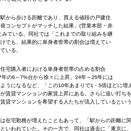
〝駅から歩ける距離であり、買える値段の戸建住
発コンセプトがマッチした結果」(営業本部・赤
とみている。同社では「これまでの取り組みを継
だけでも、結果的に単身者世帯の割合は増えてい
している。
建住宅購入者における単身者世帯の占める割合
17年の6～7%台から徐々に上昇。24年～25年には
るようになるなど、「この10年あまりで1・5倍ほどに増
つが賃貸マンションの家賃上昇にある。さらに追い打ち
、賃貸マンションを希望する人たちが流入しているとい
では在宅勤務が増えたこともあって、「駅からの距離に
るといわれていた。その一方で、同社は過去に「東京に