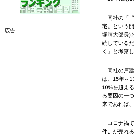
同社の「
宅〟という開
広告
塚晴大部長)
続している
く」と考察
同社の戸
は、15年～
10%を超え
る要因の一
来であれば
コロナ禍
件〟が売れ