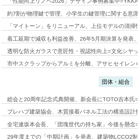
「性能向上リノベ2026」デザイン事例募集中=YKKA
約7割が物理鍵で管理、小学生の鍵管理に関する意識調査
「マイトーン」をリニューアル、上位モデルの清掃
着工延期で減収も利益改善、26年5月期決算を発表
透明な防火ガラスで意匠性・視認性向上=文化シヤ
市中スクラップからアルミを分離、アサヒセイレン
団体・組合
総会と20周年記念式典開催、新会長にTOTO吉本氏
プレハブ建築協会、木質接着パネル工法の構造設計
全宅連坂本会長、「団塊世代の持ち家」今後を懸念
29年度までの「中期計画」を発表、建築物LCCO2