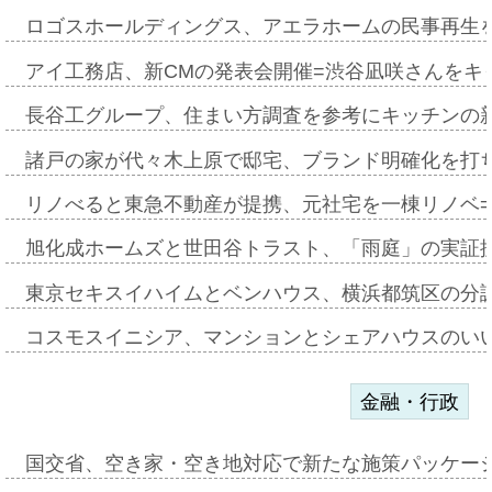
ロゴスホールディングス、アエラホームの民事再生
アイ工務店、新CMの発表会開催=渋谷凪咲さんをキ
長谷工グループ、住まい方調査を参考にキッチンの
諸戸の家が代々木上原で邸宅、ブランド明確化を打
リノべると東急不動産が提携、元社宅を一棟リノベ
旭化成ホームズと世田谷トラスト、「雨庭」の実証
東京セキスイハイムとベンハウス、横浜都筑区の分
コスモスイニシア、マンションとシェアハウスのい
金融・行政
国交省、空き家・空き地対応で新たな施策パッケー