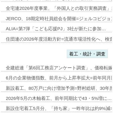
全宅連2026年度事業、「外国人との取引実務調査」新
JERCO、18期定時社員総会を開催=ジェルコビジョン
ALIA=第7弾「こども応援PJ」3社が新たに参加…
住団連の2026年度活動方針=流通市場活性化へ、検
着工・統計・調査
全建総連「第6回工務店アンケート調査」、価格転嫁
6月の企業物価指数、前月から上昇率拡大=前年同月比
新設着工、80万戸に向け増加予測=野村総研、30年
2026年5月の木軸着工、前年同期比で43・5%増に…
新設住宅着工5月分、「持ち家」一昨年比は約9%減=