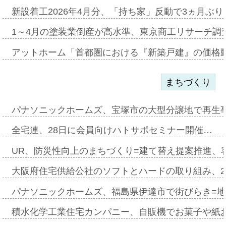
新設着工2026年4月分、「持ち家」反動で3ヵ月ぶ
1～4月の塗装業倒産が高水準、東京商工リサーチ調
アットホーム「首都圏における『新築戸建』の価格
まちづくり
パナソニックホームズ、宝塚市の大型分譲地で再生
全宅連、28日に会員向けハトサポセミナー開催…
UR、防災性向上のまちづくり=建て替え提案推進、
大阪府住宅供給公社のソフトとハードの取り組み、2
パナソニックホームズ、福島県伊達市で街びらき=
積水化学工業住宅カンパニー、自販機でお菓子や紙