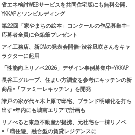
省エネ検討WEBサービスを共同住宅版にも無料公開、
YKKAPとワンビルディング
第22回「家やまちの絵本」コンクールの作品募集中=
応募者全員に色鉛筆プレゼント
アイ工務店、新CMの発表会開催=渋谷凪咲さんをキャ
ラクターに起用
「性能向上リノベ2026」デザイン事例募集中=YKKAP
長谷工グループ、住まい方調査を参考にキッチンの新
商品=「ファミーレキッチン」を開発
諸戸の家が代々木上原で邸宅、ブランド明確化を打ち
出す=年内にも城南エリアで計画も
リノべると東急不動産が提携、元社宅を一棟リノベ
=「職住遊」融合型の賃貸レジデンスに