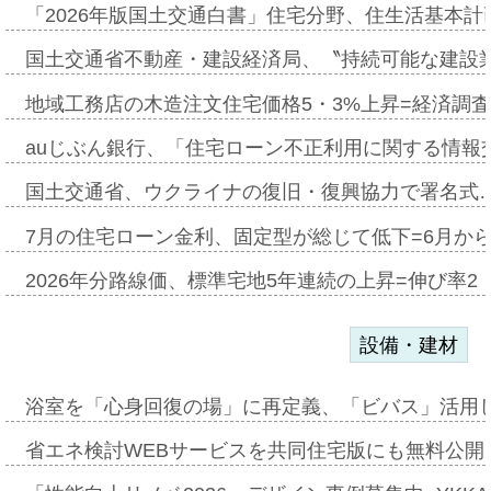
「2026年版国土交通白書」住宅分野、住生活基本計
国土交通省不動産・建設経済局、〝持続可能な建設
地域工務店の木造注文住宅価格5・3%上昇=経済調
auじぶん銀行、「住宅ローン不正利用に関する情報
国土交通省、ウクライナの復旧・復興協力で署名式
7月の住宅ローン金利、固定型が総じて低下=6月か
2026年分路線価、標準宅地5年連続の上昇=伸び率2・
設備・建材
浴室を「心身回復の場」に再定義、「ビバス」活用し
省エネ検討WEBサービスを共同住宅版にも無料公開、