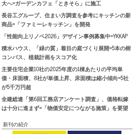
大へ=ガーデンカフェ「ときそら」に施工
長谷工グループ、住まい方調査を参考にキッチンの新
商品=「ファミーレキッチン」を開発
「性能向上リノベ2026」デザイン事例募集中=YKKAP
積水ハウス、「緑の質」着目の庭づくり展開=5本の樹
コンパス、植栽計画をスコア化
主要住宅企業10社の2025年度の1棟あたりの平均単
価・床面積、8社が単価上昇、床面積は縮小傾向=5社
が5千万円超
全建総連「第6回工務店アンケート調査」、価格転嫁
は十分に進まず=「物価安定につながる施策」を要望
新刊の紹介