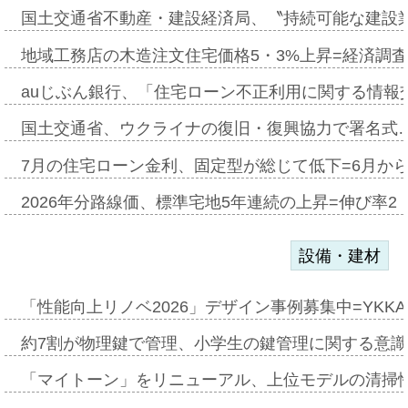
国土交通省不動産・建設経済局、〝持続可能な建設
地域工務店の木造注文住宅価格5・3%上昇=経済調
auじぶん銀行、「住宅ローン不正利用に関する情報
国土交通省、ウクライナの復旧・復興協力で署名式
7月の住宅ローン金利、固定型が総じて低下=6月か
2026年分路線価、標準宅地5年連続の上昇=伸び率2・
設備・建材
「性能向上リノベ2026」デザイン事例募集中=YKKA
約7割が物理鍵で管理、小学生の鍵管理に関する意識調査
「マイトーン」をリニューアル、上位モデルの清掃