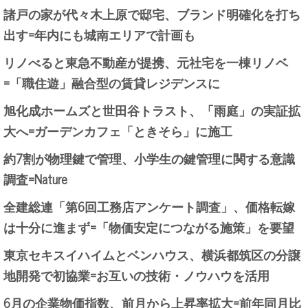
諸戸の家が代々木上原で邸宅、ブランド明確化を打ち
出す=年内にも城南エリアで計画も
リノべると東急不動産が提携、元社宅を一棟リノベ
=「職住遊」融合型の賃貸レジデンスに
旭化成ホームズと世田谷トラスト、「雨庭」の実証拡
大へ=ガーデンカフェ「ときそら」に施工
約7割が物理鍵で管理、小学生の鍵管理に関する意識
調査=Nature
全建総連「第6回工務店アンケート調査」、価格転嫁
は十分に進まず=「物価安定につながる施策」を要望
東京セキスイハイムとベンハウス、横浜都筑区の分譲
地開発で初協業=お互いの技術・ノウハウを活用
6月の企業物価指数、前月から上昇率拡大=前年同月比