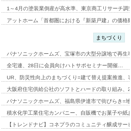
1～4月の塗装業倒産が高水準、東京商工リサーチ調
アットホーム「首都圏における『新築戸建』の価格
まちづくり
パナソニックホームズ、宝塚市の大型分譲地で再生
全宅連、28日に会員向けハトサポセミナー開催…
UR、防災性向上のまちづくり=建て替え提案推進、
大阪府住宅供給公社のソフトとハードの取り組み、2
パナソニックホームズ、福島県伊達市で街びらき=
積水化学工業住宅カンパニー、自販機でお菓子や紙
【トレンドナビ】コネプラのコミュニティ醸成サー