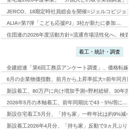
JERCO、18期定時社員総会を開催=ジェルコビジョン
ALIA=第7弾「こども応援PJ」3社が新たに参加…
住団連の2026年度活動方針=流通市場活性化へ、検
着工・統計・調査
全建総連「第6回工務店アンケート調査」、価格転嫁
6月の企業物価指数、前月から上昇率拡大=前年同月比
新設着工、80万戸に向け増加予測=野村総研、30年
2026年5月の木軸着工、前年同期比で43・5%増に…
新設住宅着工5月分、「持ち家」一昨年比は約9%減=
新設着工2026年4月分、「持ち家」反動で3ヵ月ぶ