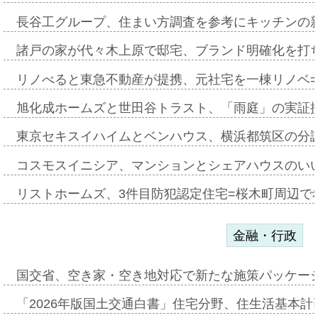
長谷工グループ、住まい方調査を参考にキッチンの
諸戸の家が代々木上原で邸宅、ブランド明確化を打
リノべると東急不動産が提携、元社宅を一棟リノベ
旭化成ホームズと世田谷トラスト、「雨庭」の実証
東京セキスイハイムとベンハウス、横浜都筑区の分
コスモスイニシア、マンションとシェアハウスのい
リストホームズ、3件目防犯認定住宅=桜木町周辺で
金融・行政
国交省、空き家・空き地対応で新たな施策パッケー
「2026年版国土交通白書」住宅分野、住生活基本計