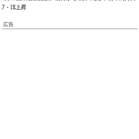
7・1%上昇
広告