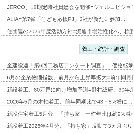
JERCO、18期定時社員総会を開催=ジェルコビジョン
ALIA=第7弾「こども応援PJ」3社が新たに参加…
住団連の2026年度活動方針=流通市場活性化へ、検
着工・統計・調査
全建総連「第6回工務店アンケート調査」、価格転嫁
6月の企業物価指数、前月から上昇率拡大=前年同月比
新設着工、80万戸に向け増加予測=野村総研、30年
2026年5月の木軸着工、前年同期比で43・5%増に…
新設住宅着工5月分、「持ち家」一昨年比は約9%減=
新設着工2026年4月分、「持ち家」反動で3ヵ月ぶ