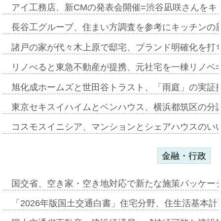
アイ工務店、新CMの発表会開催=渋谷凪咲さんをキ
長谷工グループ、住まい方調査を参考にキッチンの
諸戸の家が代々木上原で邸宅、ブランド明確化を打
リノべると東急不動産が提携、元社宅を一棟リノベ
旭化成ホームズと世田谷トラスト、「雨庭」の実証
東京セキスイハイムとベンハウス、横浜都筑区の分
コスモスイニシア、マンションとシェアハウスのい
金融・行政
国交省、空き家・空き地対応で新たな施策パッケー
「2026年版国土交通白書」住宅分野、住生活基本計