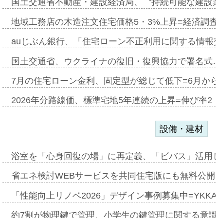
国土交通省不動産・建設経済局、〝持続可能な建設
地域工務店の木造注文住宅価格5・3%上昇=経済調
auじぶん銀行、「住宅ローン不正利用に関する情報
国土交通省、ウクライナの復旧・復興協力で署名式
7月の住宅ローン金利、固定型が総じて低下=6月か
2026年分路線価、標準宅地5年連続の上昇=伸び率2・
設備・建材
浴室を「心身回復の場」に再定義、「ビバス」活用し
省エネ検討WEBサービスを共同住宅版にも無料公開、
「性能向上リノベ2026」デザイン事例募集中=YKKA
約7割が物理鍵で管理、小学生の鍵管理に関する意識調査