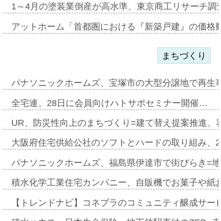
1～4月の塗装業倒産が高水準、東京商工リサーチ調
アットホーム「首都圏における『新築戸建』の価格
まちづくり
パナソニックホームズ、宝塚市の大型分譲地で再生
全宅連、28日に会員向けハトサポセミナー開催…
UR、防災性向上のまちづくり=建て替え提案推進、
大阪府住宅供給公社のソフトとハードの取り組み、2
パナソニックホームズ、福島県伊達市で街びらき=
積水化学工業住宅カンパニー、自販機でお菓子や紙
【トレンドナビ】コネプラのコミュニティ醸成サー