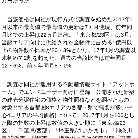
万円だった。
当該価格は同社が現行方式で調査を始めた2017年1
月以来の最高値で最高値の更新は7ヵ月連続、前年同
月比での上昇は22ヵ月連続。「東京都/23区」は3月、
当該エリア向けに供給された全物件に占める1億円以
上の物件数の比率が20・3%となり、17年1月の調査以
来初めて2割を超えた。過去の当該比率は前年同月
12・6%、前々年同月8・1%。
調査は同社が運用する不動産情報サイト「アットホ
ーム」でエンドユーザー向けに登録・公開された新築
の建売分譲住宅の価格と物件面積などを調べたもの。
対象とする首都圏8エリアの各都・県で需要が多い中
心4エリアの平均価格について、2017年1月を100とし
た際の指数の上昇は数値の大きい順に「東京都/23
区」「千葉県/西部」「埼玉県/さいたま市」「神奈川