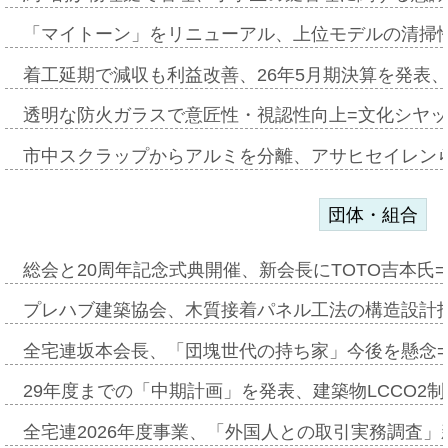
「マイトーン」をリニューアル、上位モデルの清掃
着工延期で減収も利益改善、26年5月期決算を発表
透明な防火ガラスで意匠性・視認性向上=文化シヤ
市中スクラップからアルミを分離、アサヒセイレン
団体・組合
総会と20周年記念式典開催、新会長にTOTO吉本氏
プレハブ建築協会、木質接着パネル工法の構造設計
全宅連坂本会長、「団塊世代の持ち家」今後を懸念
29年度までの「中期計画」を発表、建築物LCCO2
全宅連2026年度事業、「外国人との取引実務調査」新