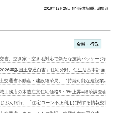
2018年12月25日 住宅産業新聞社 編集部
金融・行政
ンサー契約…
交省、空き家・空き地対応で新たな施策パッケージ始動
に起用…
2026年版国土交通白書」住宅分野、住生活基本計画を
ァミーレキ…
土交通省不動産・建設経済局、〝持続可能な建設業〟の
にも城南エ…
域工務店の木造注文住宅価格5・3%上昇=経済調査会「
融合型の賃…
uじぶん銀行、「住宅ローン不正利用に関する情報交換協