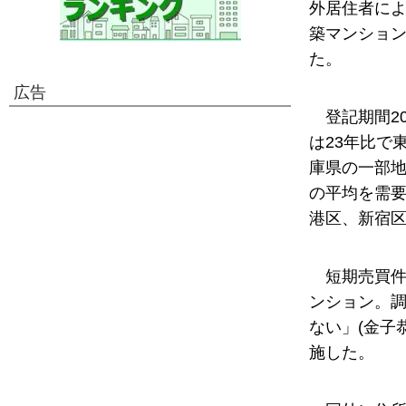
外居住者に
築マンショ
た。
広告
登記期間2
は23年比で
庫県の一部地
の平均を需要
港区、新宿区
短期売買件
ンション。
ない」(金子
施した。