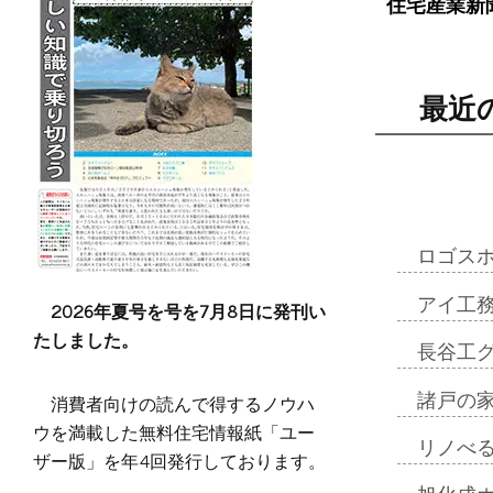
住宅産業新
最近
ロゴス
アイ工
2026年夏号を号を7月8日に発刊い
たしました。
長谷工
消費者向けの読んで得するノウハ
諸戸の
ウを満載した無料住宅情報紙「ユー
リノべ
ザー版」を年4回発行しております。