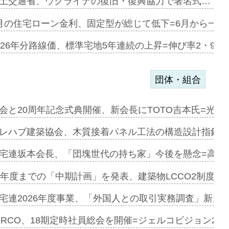
デンカフェ…
土交通省、ウクライナの復旧・復興協力で署名式…
協業=お互…
月の住宅ローン金利、固定型が総じて低下=6月から一転
のコリビング…
026年分路線価、標準宅地5年連続の上昇=伸び率2・9%
団体・組合
を提案=P…
会と20周年記念式典開催、新会長にTOTO吉本氏=光触
とワンビ…
レハブ建築協会、木質接着パネル工法の構造設計指針を
宅連坂本会長、「団塊世代の持ち家」今後を懸念=高齢
e…
9年度までの「中期計画」を発表、建築物LCCO2制度へ
加=リンナ…
宅連2026年度事業、「外国人との取引実務調査」新規に
見込む=…
ERCO、18期定時社員総会を開催=ジェルコビジョン203