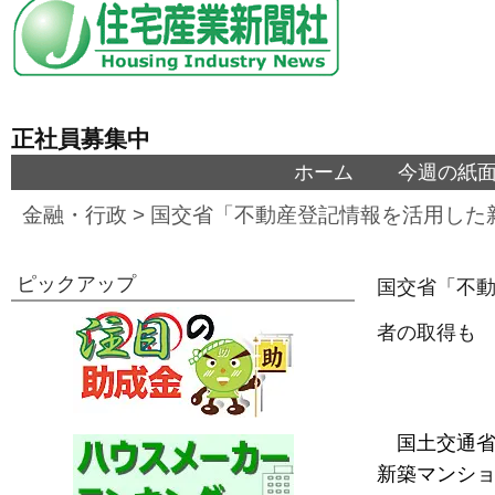
正社員募集中
ホーム
今週の紙
金融・行政
>
国交省「不動産登記情報を活用した
ピックアップ
国交省「不
者の取得も
国土交通省
新築マンショ