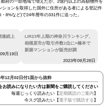
都府の一部地域で増えたが、2億円以上の高額物件を
マンションを取得した国外に住所がある者による登記件
・8%など)で24年暦年の331件に迫った。
期連続上
LIR23年上期の神奈川ランキング、
相模原市が取引件数1位に=橋本で
新築マンションが販売好調
年09月19日
日付
2023年09月28日
25年12月02日付1面から抜粋
をお読みになりたい方は新聞をご購読してください
毎週じっくり読みたい【
定期購読のご案内
】
今スグ読みたい【
電子版で購読する
】