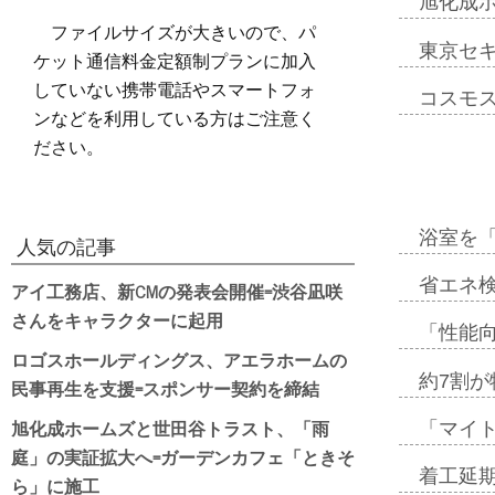
旭化成
ファイルサイズが大きいので、パ
東京セ
ケット通信料金定額制プランに加入
していない携帯電話やスマートフォ
コスモ
ンなどを利用している方はご注意く
ださい。
浴室を
人気の記事
省エネ検
アイ工務店、新CMの発表会開催=渋谷凪咲
さんをキャラクターに起用
「性能向
ロゴスホールディングス、アエラホームの
約7割が
民事再生を支援=スポンサー契約を締結
旭化成ホームズと世田谷トラスト、「雨
「マイ
庭」の実証拡大へ=ガーデンカフェ「ときそ
着工延期
ら」に施工