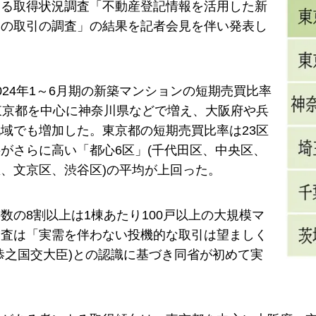
よる取得状況調査「不動産登記情報を活用した新
ンの取引の調査」の結果を記者会見を伴い発表し
024年1～6月期の新築マンションの短期売買比率
東京都を中心に神奈川県などで増え、大阪府や兵
域でも増加した。東京都の短期売買比率は23区
がさらに高い「都心6区」(千代田区、中央区、
、文京区、渋谷区)の平均が上回った。
数の8割以上は1棟あたり100戸以上の大規模マ
調査は「実需を伴わない投機的な取引は望ましく
恭之国交大臣)との認識に基づき同省が初めて実