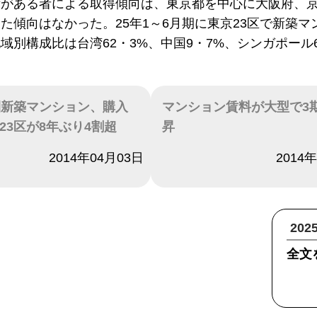
所がある者による取得傾向は、東京都を中心に大阪府、京
た傾向はなかった。25年1～6月期に東京23区で新築
(地域別構成比は台湾62・3%、中国9・7%、シンガポール6
圏新築マンション、購入
マンション賃料が大型で3
23区が8年ぶり4割超
昇
2014年04月03日
日付
2014
20
全文