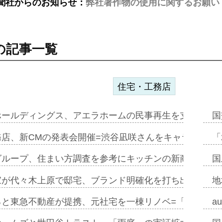
聞社からのお知らせ：
弊社著作物の使用に関するお願い
の記事一覧
住宅・工務店
ホールディングス、アエラホームの民事再生を支援=スポ
国
務店、新CMの発表会開催=渋谷凪咲さんをキャラクター
「
グループ、住まい方調査を参考にキッチンの新商品=「フ
国
家が代々木上原で邸宅、ブランド明確化を打ち出す=年内
地
ると東急不動産が提携、元社宅を一棟リノベ=「職住遊」
a