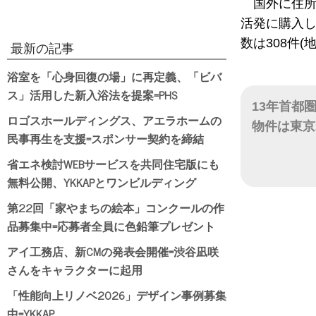
国外に住
活発に購入し
数は308件
最新の記事
浴室を「心身回復の場」に再定義、「ビバ
ス」活用した新入浴法を提案=PHS
13年首都
ロゴスホールディングス、アエラホームの
物件は東京
民事再生を支援=スポンサー契約を締結
日付
省エネ検討WEBサービスを共同住宅版にも
無料公開、YKKAPとワンビルディング
第22回「家やまちの絵本」コンクールの作
品募集中=応募者全員に色鉛筆プレゼント
アイ工務店、新CMの発表会開催=渋谷凪咲
さんをキャラクターに起用
「性能向上リノベ2026」デザイン事例募集
中=YKKAP