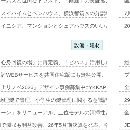
ホームズと世田谷トラスト、「雨庭」の実証拡大へ=ガー
国
キスイハイムとベンハウス、横浜都筑区の分譲地開発で初
7
スイニシア、マンションとシェアハウスのいいとこどり
2
設備・建材
「心身回復の場」に再定義、「ビバス」活用した新入浴法
総
討WEBサービスを共同住宅版にも無料公開、YKKAP
プ
上リノベ2026」デザイン事例募集中=YKKAP…
全
物理鍵で管理、小学生の鍵管理に関する意識調査=Natur
2
トーン」をリニューアル、上位モデルの清掃性と安全性追
全
で減収も利益改善、26年5月期決算を発表、今期は増収
J