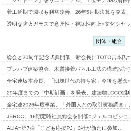
「マイトーン」をリニューアル、上位モデルの清掃
着工延期で減収も利益改善、26年5月期決算を発表
透明な防火ガラスで意匠性・視認性向上=文化シヤ
団体・組合
総会と20周年記念式典開催、新会長にTOTO吉本氏
プレハブ建築協会、木質接着パネル工法の構造設計
全宅連坂本会長、「団塊世代の持ち家」今後を懸念
29年度までの「中期計画」を発表、建築物LCCO2
全宅連2026年度事業、「外国人との取引実務調査」新
JERCO、18期定時社員総会を開催=ジェルコビジョン
ALIA=第7弾「こども応援PJ」3社が新たに参加…