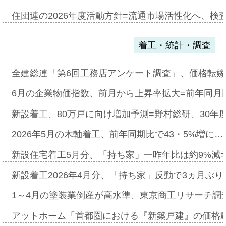
住団連の2026年度活動方針=流通市場活性化へ、検
着工・統計・調査
全建総連「第6回工務店アンケート調査」、価格転嫁
6月の企業物価指数、前月から上昇率拡大=前年同月比
新設着工、80万戸に向け増加予測=野村総研、30年
2026年5月の木軸着工、前年同期比で43・5%増に…
新設住宅着工5月分、「持ち家」一昨年比は約9%減=
新設着工2026年4月分、「持ち家」反動で3ヵ月ぶ
1～4月の塗装業倒産が高水準、東京商工リサーチ調
アットホーム「首都圏における『新築戸建』の価格