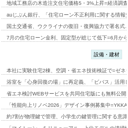
地域工務店の木造注文住宅価格5・3%上昇=経済調
auじぶん銀行、「住宅ローン不正利用に関する情報
国土交通省、ウクライナの復旧・復興協力で署名式
7月の住宅ローン金利、固定型が総じて低下=6月か
設備・建材
本社に実験住宅2棟、空調・省エネ技術検証で=ゼネ
浴室を「心身回復の場」に再定義、「ビバス」活用し
省エネ検討WEBサービスを共同住宅版にも無料公開、
「性能向上リノベ2026」デザイン事例募集中=YKKA
約7割が物理鍵で管理、小学生の鍵管理に関する意識調査