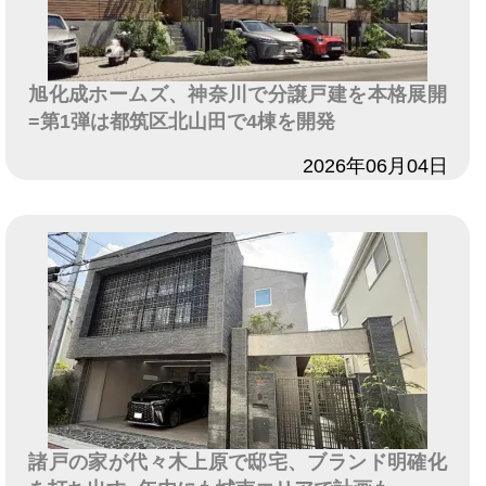
旭化成ホームズ、神奈川で分譲戸建を本格展開
=第1弾は都筑区北山田で4棟を開発
日付
2026年06月04日
諸戸の家が代々木上原で邸宅、ブランド明確化