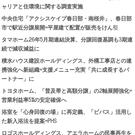
ャリアと住環境に関する調査実施
中央住宅「アクシスケイプ春日部・南桜井」、春日部
市で駅近分譲展開=平屋建て配置が販売をけん引
タマホーム26年5月期連結決算、分譲回復基調も3期連
続で減収減益に
積水ハウス建設ホールディングス、外構工事店との連
携強化へ新組織=支援メニュー充実「共に成長するパ
ートナー」に
トヨタホーム、「普及帯と高額分譲」の2軸展開強化=
営業利益率5%の安定確保へ
浴室を「心身回復の場」に再定義、「ビバス」活用し
た新入浴法を提案=PHS
ロゴスホールディングス、アエラホームの民事再生を