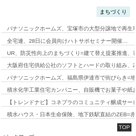
まちづくり
パナソニックホームズ、宝塚市の大型分譲地で再生
全宅連、28日に会員向けハトサポセミナー開催…
UR、防災性向上のまちづくり=建て替え提案推進、
大阪府住宅供給公社のソフトとハードの取り組み、2
パナソニックホームズ、福島県伊達市で街びらき=
積水化学工業住宅カンパニー、自販機でお菓子や紙
【トレンドナビ】コネプラのコミュニティ醸成サー
積水ハウス・日本生命保険、地下鉄駅直結のZEB=赤坂
TOP