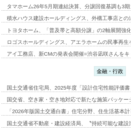
タマホーム26年5月期連結決算、分譲回復基調も3
積水ハウス建設ホールディングス、外構工事店との
トヨタホーム、「普及帯と高額分譲」の2軸展開強化
ロゴスホールディングス、アエラホームの民事再生
アイ工務店、新CMの発表会開催=渋谷凪咲さんをキ
金融・行政
国土交通省住宅局、2025年度「設計住宅性能評価
国交省、空き家・空き地対応で新たな施策パッケー
「2026年版国土交通白書」住宅分野、住生活基本計
国土交通省不動産・建設経済局、〝持続可能な建設