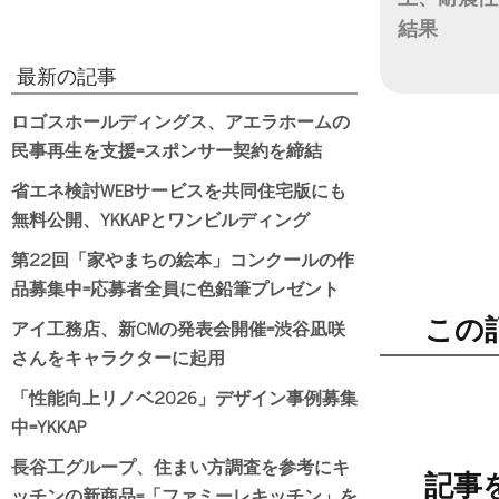
結果
最新の記事
日付
ロゴスホールディングス、アエラホームの
民事再生を支援=スポンサー契約を締結
省エネ検討WEBサービスを共同住宅版にも
無料公開、YKKAPとワンビルディング
第22回「家やまちの絵本」コンクールの作
品募集中=応募者全員に色鉛筆プレゼント
アイ工務店、新CMの発表会開催=渋谷凪咲
この
さんをキャラクターに起用
「性能向上リノベ2026」デザイン事例募集
中=YKKAP
長谷工グループ、住まい方調査を参考にキ
記事
ッチンの新商品=「ファミーレキッチン」を