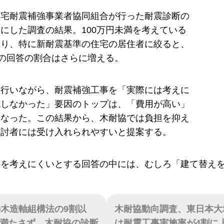
住宅耐震補強事業者協同組合が行った耐震診断の
にした調査の結果。100万円未満を考えている
上り、特に新耐震基準の住宅の居住者に絞ると、
満の回答の割合はさらに増える。
を行いながら、耐震補強工事を「実際には考えに
施しなかった」要因のトップは、「費用が高い」
になった。この結果から、木耐協では負担を抑え
検討者には受け入れられやすいと提案する。
事を考えにくいとする回答の中には、むしろ「建て替え
の木造軸組構法の9割以
木耐協動向調査、東日本大
満たさず、木耐協の診断
は耐震工事実施率が4割に