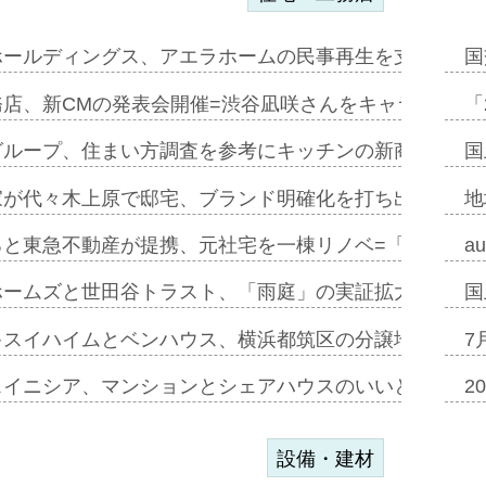
ホールディングス、アエラホームの民事再生を支援=スポ
国
務店、新CMの発表会開催=渋谷凪咲さんをキャラクター
「
グループ、住まい方調査を参考にキッチンの新商品=「フ
国
家が代々木上原で邸宅、ブランド明確化を打ち出す=年内
地
ると東急不動産が提携、元社宅を一棟リノベ=「職住遊」
a
ホームズと世田谷トラスト、「雨庭」の実証拡大へ=ガー
国
キスイハイムとベンハウス、横浜都筑区の分譲地開発で初
7
スイニシア、マンションとシェアハウスのいいとこどり
2
設備・建材