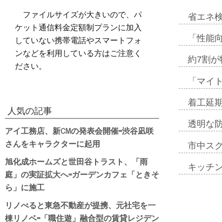
ファイルサイズが大きいので、パ
省エネ検
ケット通信料金定額制プランに加入
「性能向
していない携帯電話やスマートフォ
ンなどを利用している方はご注意く
約7割が
ださい。
「マイ
着工延期
人気の記事
透明な
アイ工務店、新CMの発表会開催=渋谷凪咲
さんをキャラクターに起用
市中ス
旭化成ホームズと世田谷トラスト、「雨
キッチ
庭」の実証拡大へ=ガーデンカフェ「ときそ
ら」に施工
リノべると東急不動産が提携、元社宅を一
棟リノベ=「職住遊」融合型の賃貸レジデン