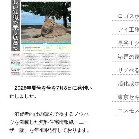
ロゴス
アイ工
長谷工
諸戸の
リノべ
旭化成
2026年夏号を号を7月8日に発刊い
たしました。
東京セ
コスモ
消費者向けの読んで得するノウハ
ウを満載した無料住宅情報紙「ユー
ザー版」を年4回発行しております。