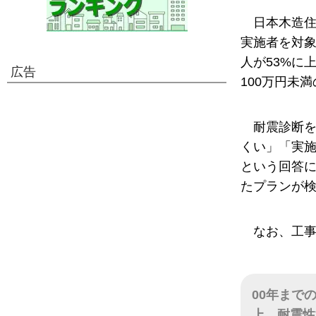
日本木造
実施者を対象
人が53%に
広告
100万円未
耐震診断
くい」「実
という回答
たプランが
なお、工
00年まで
上、耐震性