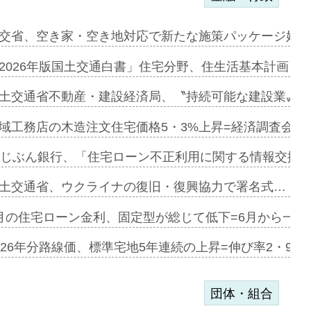
ンサー契約…
交省、空き家・空き地対応で新たな施策パッケージ始動
に起用…
2026年版国土交通白書」住宅分野、住生活基本計画を
ァミーレキ…
土交通省不動産・建設経済局、〝持続可能な建設業〟の
にも城南エ…
域工務店の木造注文住宅価格5・3%上昇=経済調査会「
融合型の賃…
uじぶん銀行、「住宅ローン不正利用に関する情報交換協
デンカフェ…
土交通省、ウクライナの復旧・復興協力で署名式…
協業=お互…
月の住宅ローン金利、固定型が総じて低下=6月から一転
のコリビング…
026年分路線価、標準宅地5年連続の上昇=伸び率2・9%
団体・組合