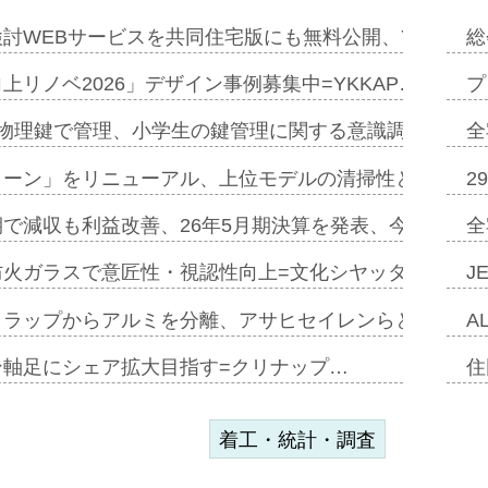
討WEBサービスを共同住宅版にも無料公開、YKKAP
総
上リノベ2026」デザイン事例募集中=YKKAP…
プ
物理鍵で管理、小学生の鍵管理に関する意識調査=Natur
全
トーン」をリニューアル、上位モデルの清掃性と安全性追
2
で減収も利益改善、26年5月期決算を発表、今期は増収
全
防火ガラスで意匠性・視認性向上=文化シヤッター…
J
クラップからアルミを分離、アサヒセイレンらと協働開発
A
ン軸足にシェア拡大目指す=クリナップ…
住
着工・統計・調査