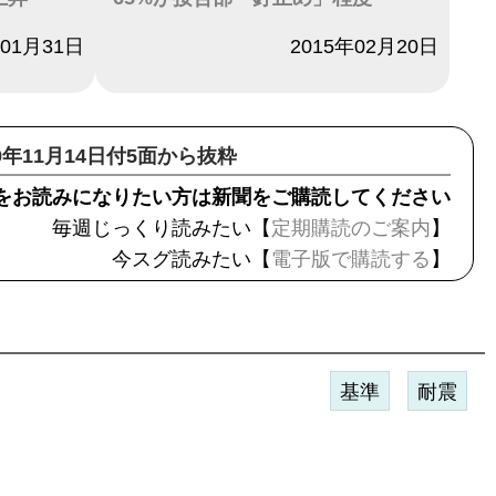
年01月31日
日付
2015年02月20日
19年11月14日付5面から抜粋
をお読みになりたい方は新聞をご購読してください
毎週じっくり読みたい【
定期購読のご案内
】
今スグ読みたい【
電子版で購読する
】
基準
耐震