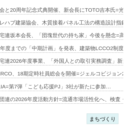
とワンビ…
会と20周年記念式典開催、新会長にTOTO吉本氏=光触
レハブ建築協会、木質接着パネル工法の構造設計指針を
e…
宅連坂本会長、「団塊世代の持ち家」今後を懸念=高齢
加=リンナ…
9年度までの「中期計画」を発表、建築物LCCO2制度へ
見込む=…
宅連2026年度事業、「外国人との取引実務調査」新規に
ERCO、18期定時社員総会を開催=ジェルコビジョン203
開始=三協…
LIA=第7弾「こども応援PJ」3社が新たに参加…
団連の2026年度活動方針=流通市場活性化へ、検査・
まちづくり