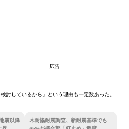
広告
を検討しているから」という理由も一定数あった。
地震以降
木耐協耐震調査、新耐震基準でも
上昇
65%が接合部「釘止め」程度