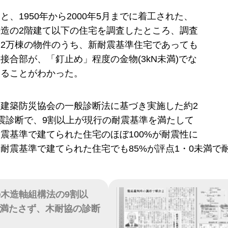
と、1950年から2000年5月までに着工された、
造の2階建て以下の住宅を調査したところ、調査
2万棟の物件のうち、新耐震基準住宅であっても
の接合部が、「釘止め」程度の金物(3kN未満)でな
いることがわかった。
建築防災協会の一般診断法に基づき実施した約2
震診断で、9割以上が現行の耐震基準を満たして
震基準で建てられた住宅のほぼ100%が耐震性に
耐震基準で建てられた住宅でも85%が評点1・0未満で
の木造軸組構法の9割以
満たさず、木耐協の診断