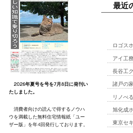
最近
ロゴス
アイ工
長谷工
2026年夏号を号を7月8日に発刊い
諸戸の
たしました。
リノべ
消費者向けの読んで得するノウハ
旭化成
ウを満載した無料住宅情報紙「ユー
東京セ
ザー版」を年4回発行しております。