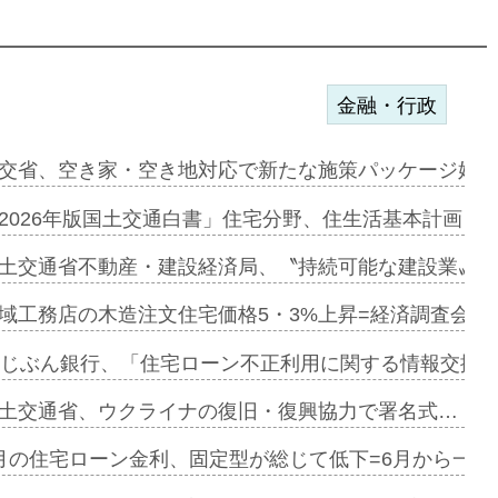
金融・行政
ンサー契約…
交省、空き家・空き地対応で新たな施策パッケージ始動
に起用…
2026年版国土交通白書」住宅分野、住生活基本計画を
ァミーレキ…
土交通省不動産・建設経済局、〝持続可能な建設業〟の
にも城南エ…
域工務店の木造注文住宅価格5・3%上昇=経済調査会「
融合型の賃…
uじぶん銀行、「住宅ローン不正利用に関する情報交換協
デンカフェ…
土交通省、ウクライナの復旧・復興協力で署名式…
協業=お互…
月の住宅ローン金利、固定型が総じて低下=6月から一転