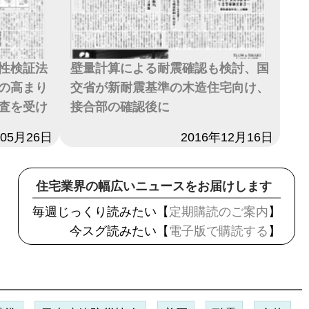
性検証法
壁量計算による耐震確認も検討、国
の高まり
交省が新耐震基準の木造住宅向け、
査を受け
接合部の確認後に
年05月26日
日付
2016年12月16日
住宅業界の幅広いニュースをお届けします
毎週じっくり読みたい【
定期購読のご案内
】
今スグ読みたい【
電子版で購読する
】