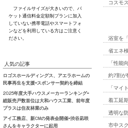
コスモ
ファイルサイズが大きいので、パ
ケット通信料金定額制プランに加入
していない携帯電話やスマートフォ
ンなどを利用している方はご注意く
ださい。
浴室を
省エネ検
「性能向
人気の記事
ロゴスホールディングス、アエラホームの
約7割が
民事再生を支援=スポンサー契約を締結
「マイ
2025年度大手ハウスメーカーランキング=
総販売戸数首位は大和ハウス工業、前年度
着工延期
プラスは住友林業のみ
透明な
アイ工務店、新CMの発表会開催=渋谷凪咲
さんをキャラクターに起用
市中ス