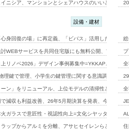
スイニシア、マンションとシェアハウスのいいとこどり
2
設備・建材
「心身回復の場」に再定義、「ビバス」活用した新入浴法
総
討WEBサービスを共同住宅版にも無料公開、YKKAP
プ
上リノベ2026」デザイン事例募集中=YKKAP…
全
物理鍵で管理、小学生の鍵管理に関する意識調査=Natur
2
トーン」をリニューアル、上位モデルの清掃性と安全性追
全
で減収も利益改善、26年5月期決算を発表、今期は増収
J
防火ガラスで意匠性・視認性向上=文化シヤッター…
A
クラップからアルミを分離、アサヒセイレンらと協働開発
住