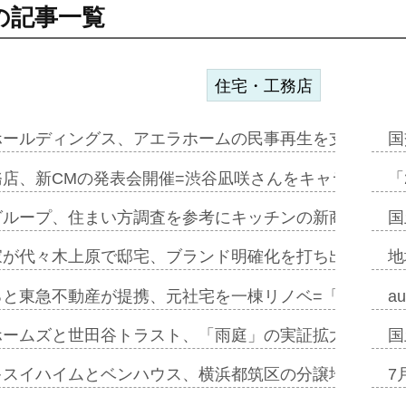
の記事一覧
住宅・工務店
ホールディングス、アエラホームの民事再生を支援=スポ
国
務店、新CMの発表会開催=渋谷凪咲さんをキャラクター
「
グループ、住まい方調査を参考にキッチンの新商品=「フ
国
家が代々木上原で邸宅、ブランド明確化を打ち出す=年内
地
ると東急不動産が提携、元社宅を一棟リノベ=「職住遊」
a
ホームズと世田谷トラスト、「雨庭」の実証拡大へ=ガー
国
キスイハイムとベンハウス、横浜都筑区の分譲地開発で初
7