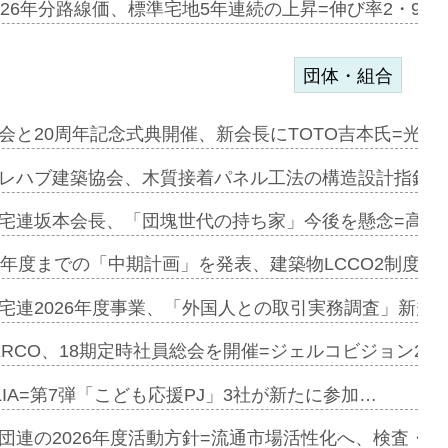
のコリビング…
026年分路線価、標準宅地5年連続の上昇=伸び率2・9%
団体・組合
を提案=P…
会と20周年記念式典開催、新会長にTOTO吉本氏=光触
とワンビ…
レハブ建築協会、木質接着パネル工法の構造設計指針を
宅連坂本会長、「団塊世代の持ち家」今後を懸念=高齢
e…
9年度までの「中期計画」を発表、建築物LCCO2制度へ
加=リンナ…
宅連2026年度事業、「外国人との取引実務調査」新規に
見込む=…
ERCO、18期定時社員総会を開催=ジェルコビジョン203
LIA=第7弾「こども応援PJ」3社が新たに参加…
開始=三協…
団連の2026年度活動方針=流通市場活性化へ、検査・