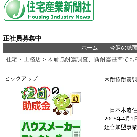
正社員募集中
ホーム
今週の紙
住宅・工務店
>
木耐協耐震調査、新耐震基準でも
ピックアップ
木耐協耐震調
日本木造住
2006年4月
組合加盟事