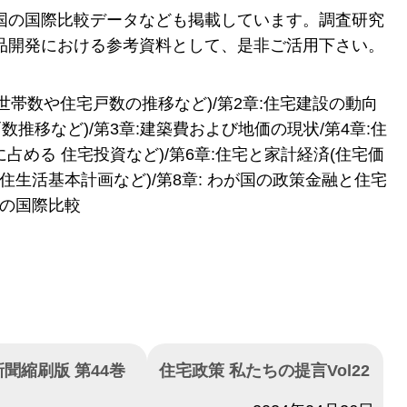
国の国際比較データなども掲載しています。調査研究
品開発における参考資料として、是非ご活用下さい。
世帯数や住宅戸数の推移など)/第2章:住宅建設の動向
数推移など)/第3章:建築費および地価の現状/第4章:住
に占める 住宅投資など)/第6章:住宅と家計経済(住宅価
住生活基本計画など)/第8章: わが国の政策金融と住宅
等の国際比較
聞縮刷版 第44巻
住宅政策 私たちの提言Vol22