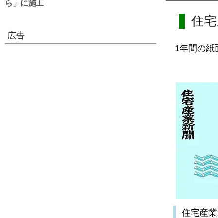
ら」に施工
住宅
広告
1年間の紙
住宅産業