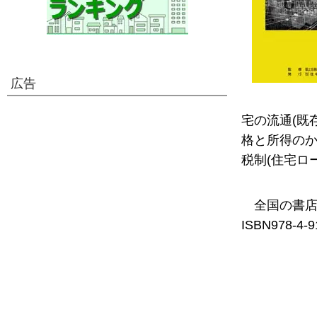
広告
宅の流通(既
格と所得のか
税制(住宅ロ
全国の書
ISBN978-4-9