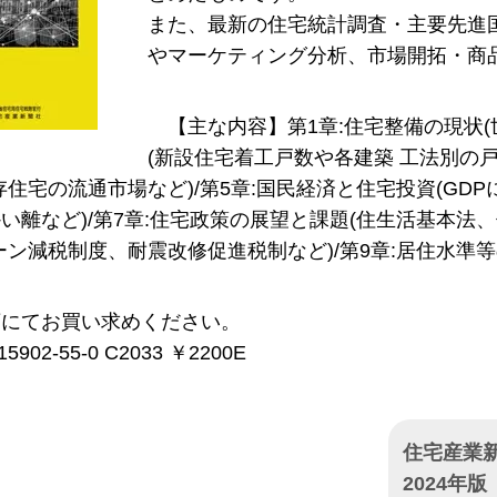
また、最新の住宅統計調査・主要先進
やマーケティング分析、市場開拓・商
【主な内容】第1章:住宅整備の現状(
(新設住宅着工戸数や各建築 工法別の戸
存住宅の流通市場など)/第5章:国民経済と住宅投資(GDP
い離など)/第7章:住宅政策の展望と課題(住生活基本法、
ーン減税制度、耐震改修促進税制など)/第9章:居住水準
店にてお買い求めください。
15902-55-0 C2033 ￥2200E
住宅産業新
2024年版