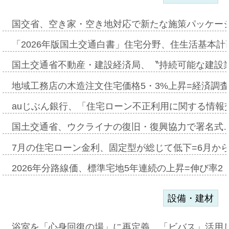
国交省、空き家・空き地対応で新たな施策パッケー
「2026年版国土交通白書」住宅分野、住生活基本計
国土交通省不動産・建設経済局、〝持続可能な建設
地域工務店の木造注文住宅価格5・3%上昇=経済調
auじぶん銀行、「住宅ローン不正利用に関する情報
国土交通省、ウクライナの復旧・復興協力で署名式
7月の住宅ローン金利、固定型が総じて低下=6月か
2026年分路線価、標準宅地5年連続の上昇=伸び率2・
設備・建材
浴室を「心身回復の場」に再定義、「ビバス」活用し