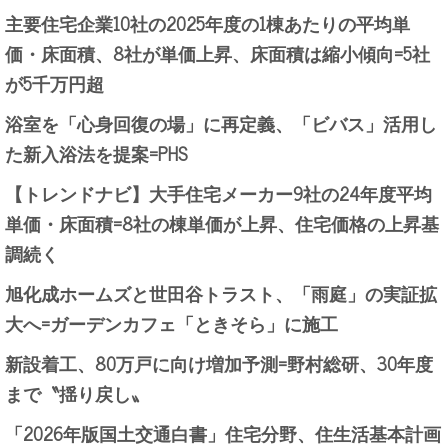
主要住宅企業10社の2025年度の1棟あたりの平均単
価・床面積、8社が単価上昇、床面積は縮小傾向=5社
が5千万円超
浴室を「心身回復の場」に再定義、「ビバス」活用し
た新入浴法を提案=PHS
【トレンドナビ】大手住宅メーカー9社の24年度平均
単価・床面積=8社の棟単価が上昇、住宅価格の上昇基
調続く
旭化成ホームズと世田谷トラスト、「雨庭」の実証拡
大へ=ガーデンカフェ「ときそら」に施工
新設着工、80万戸に向け増加予測=野村総研、30年度
まで〝揺り戻し〟
「2026年版国土交通白書」住宅分野、住生活基本計画