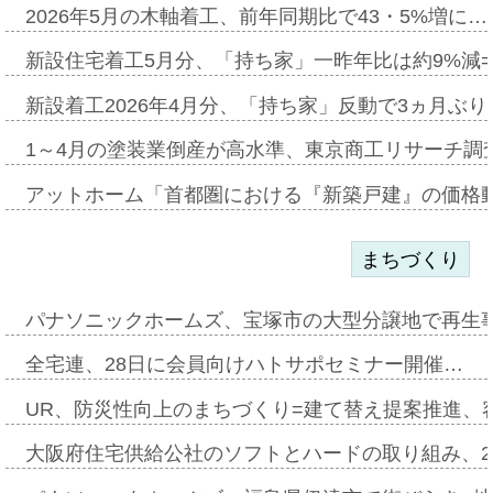
2026年5月の木軸着工、前年同期比で43・5%増に…
新設住宅着工5月分、「持ち家」一昨年比は約9%減=
新設着工2026年4月分、「持ち家」反動で3ヵ月ぶ
1～4月の塗装業倒産が高水準、東京商工リサーチ調
アットホーム「首都圏における『新築戸建』の価格
まちづくり
パナソニックホームズ、宝塚市の大型分譲地で再生
全宅連、28日に会員向けハトサポセミナー開催…
UR、防災性向上のまちづくり=建て替え提案推進、
大阪府住宅供給公社のソフトとハードの取り組み、2