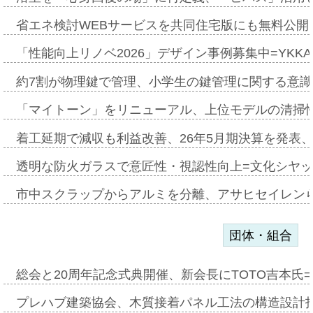
省エネ検討WEBサービスを共同住宅版にも無料公開、
「性能向上リノベ2026」デザイン事例募集中=YKKA
約7割が物理鍵で管理、小学生の鍵管理に関する意識調査
「マイトーン」をリニューアル、上位モデルの清掃
着工延期で減収も利益改善、26年5月期決算を発表
透明な防火ガラスで意匠性・視認性向上=文化シヤ
市中スクラップからアルミを分離、アサヒセイレン
団体・組合
総会と20周年記念式典開催、新会長にTOTO吉本氏
プレハブ建築協会、木質接着パネル工法の構造設計