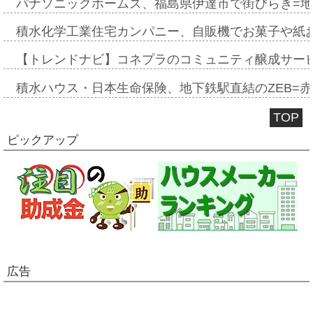
パナソニックホームズ、福島県伊達市で街びらき=
積水化学工業住宅カンパニー、自販機でお菓子や紙
【トレンドナビ】コネプラのコミュニティ醸成サー
積水ハウス・日本生命保険、地下鉄駅直結のZEB=赤坂
TOP
ピックアップ
広告