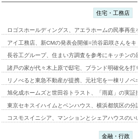
住宅・工務店
ロゴスホールディングス、アエラホームの民事再生
アイ工務店、新CMの発表会開催=渋谷凪咲さんをキ
長谷工グループ、住まい方調査を参考にキッチンの
諸戸の家が代々木上原で邸宅、ブランド明確化を打
リノべると東急不動産が提携、元社宅を一棟リノベ
旭化成ホームズと世田谷トラスト、「雨庭」の実証
東京セキスイハイムとベンハウス、横浜都筑区の分
コスモスイニシア、マンションとシェアハウスのい
金融・行政