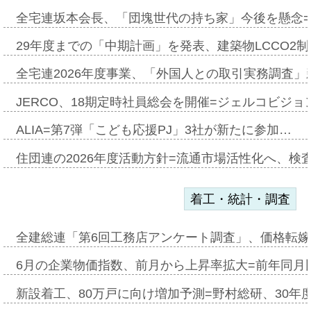
全宅連坂本会長、「団塊世代の持ち家」今後を懸念
29年度までの「中期計画」を発表、建築物LCCO2
全宅連2026年度事業、「外国人との取引実務調査」新
JERCO、18期定時社員総会を開催=ジェルコビジョン
ALIA=第7弾「こども応援PJ」3社が新たに参加…
住団連の2026年度活動方針=流通市場活性化へ、検
着工・統計・調査
全建総連「第6回工務店アンケート調査」、価格転嫁
6月の企業物価指数、前月から上昇率拡大=前年同月比
新設着工、80万戸に向け増加予測=野村総研、30年