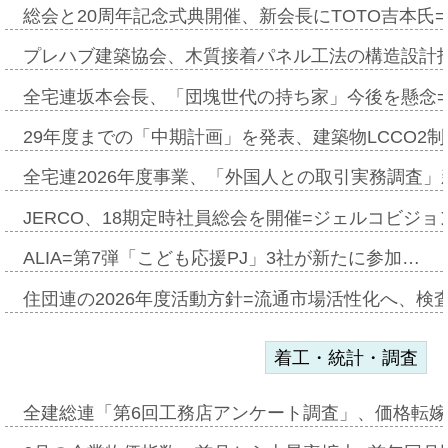
総会と20周年記念式典開催、新会長にTOTO吉本氏
プレハブ建築協会、木質接着パネル工法の構造設計
全宅連坂本会長、「団塊世代の持ち家」今後を懸念
29年度までの「中期計画」を発表、建築物LCCO2
全宅連2026年度事業、「外国人との取引実務調査」新
JERCO、18期定時社員総会を開催=ジェルコビジョン
ALIA=第7弾「こども応援PJ」3社が新たに参加…
住団連の2026年度活動方針=流通市場活性化へ、検
着工・統計・調査
全建総連「第6回工務店アンケート調査」、価格転嫁