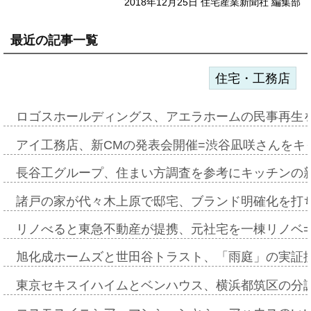
2018年12月25日 住宅産業新聞社 編集部
最近の記事一覧
住宅・工務店
ロゴスホールディングス、アエラホームの民事再生
アイ工務店、新CMの発表会開催=渋谷凪咲さんをキ
長谷工グループ、住まい方調査を参考にキッチンの
諸戸の家が代々木上原で邸宅、ブランド明確化を打
リノべると東急不動産が提携、元社宅を一棟リノベ
旭化成ホームズと世田谷トラスト、「雨庭」の実証
東京セキスイハイムとベンハウス、横浜都筑区の分