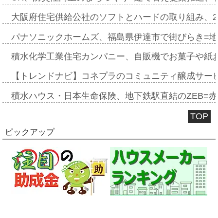
大阪府住宅供給公社のソフトとハードの取り組み、2
パナソニックホームズ、福島県伊達市で街びらき=
積水化学工業住宅カンパニー、自販機でお菓子や紙
【トレンドナビ】コネプラのコミュニティ醸成サー
積水ハウス・日本生命保険、地下鉄駅直結のZEB=赤坂
TOP
ピックアップ