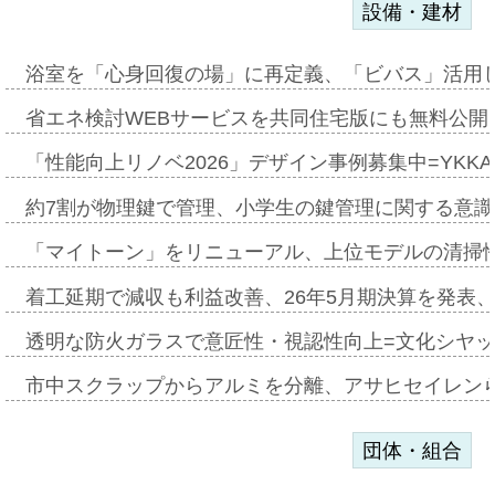
設備・建材
浴室を「心身回復の場」に再定義、「ビバス」活用し
省エネ検討WEBサービスを共同住宅版にも無料公開、
「性能向上リノベ2026」デザイン事例募集中=YKKA
約7割が物理鍵で管理、小学生の鍵管理に関する意識調査
「マイトーン」をリニューアル、上位モデルの清掃
着工延期で減収も利益改善、26年5月期決算を発表
透明な防火ガラスで意匠性・視認性向上=文化シヤ
市中スクラップからアルミを分離、アサヒセイレン
団体・組合