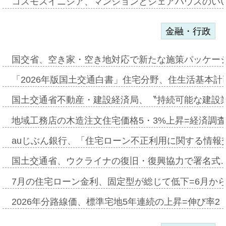
コスモスイニシア、マンションとシェアハウスのい
金融・行政
国交省、空き家・空き地対応で新たな施策パッケー
「2026年版国土交通白書」住宅分野、住生活基本計
国土交通省不動産・建設経済局、〝持続可能な建設
地域工務店の木造注文住宅価格5・3%上昇=経済調
auじぶん銀行、「住宅ローン不正利用に関する情報
国土交通省、ウクライナの復旧・復興協力で署名式
7月の住宅ローン金利、固定型が総じて低下=6月か
2026年分路線価、標準宅地5年連続の上昇=伸び率2・