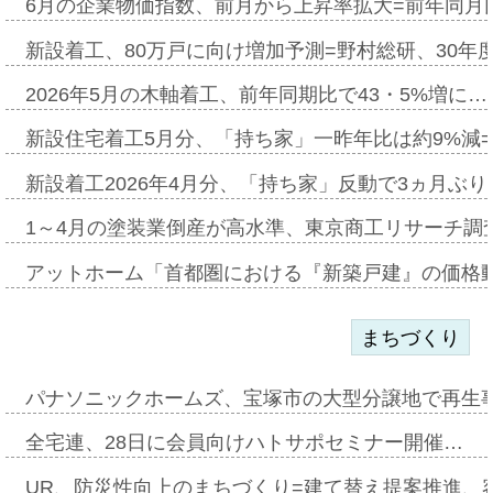
6月の企業物価指数、前月から上昇率拡大=前年同月比
新設着工、80万戸に向け増加予測=野村総研、30年
2026年5月の木軸着工、前年同期比で43・5%増に…
新設住宅着工5月分、「持ち家」一昨年比は約9%減=
新設着工2026年4月分、「持ち家」反動で3ヵ月ぶ
1～4月の塗装業倒産が高水準、東京商工リサーチ調
アットホーム「首都圏における『新築戸建』の価格
まちづくり
パナソニックホームズ、宝塚市の大型分譲地で再生
全宅連、28日に会員向けハトサポセミナー開催…
UR、防災性向上のまちづくり=建て替え提案推進、