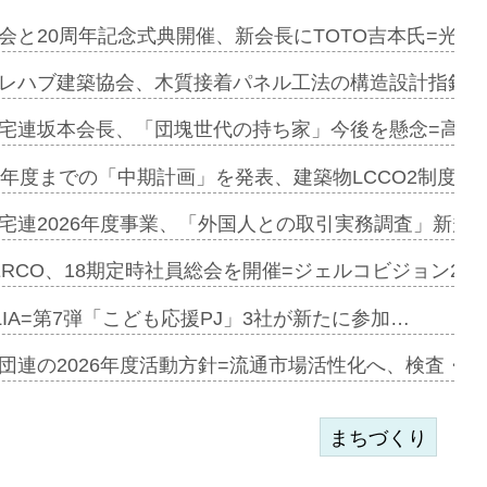
を提案=P…
会と20周年記念式典開催、新会長にTOTO吉本氏=光触
とワンビ…
レハブ建築協会、木質接着パネル工法の構造設計指針を
宅連坂本会長、「団塊世代の持ち家」今後を懸念=高齢
e…
9年度までの「中期計画」を発表、建築物LCCO2制度へ
加=リンナ…
宅連2026年度事業、「外国人との取引実務調査」新規に
見込む=…
ERCO、18期定時社員総会を開催=ジェルコビジョン203
LIA=第7弾「こども応援PJ」3社が新たに参加…
開始=三協…
団連の2026年度活動方針=流通市場活性化へ、検査・
まちづくり