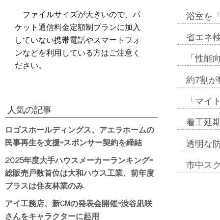
ファイルサイズが大きいので、パ
浴室を
ケット通信料金定額制プランに加入
省エネ検
していない携帯電話やスマートフォ
ンなどを利用している方はご注意く
「性能向
ださい。
約7割が
「マイ
人気の記事
着工延期
ロゴスホールディングス、アエラホームの
民事再生を支援=スポンサー契約を締結
透明な
2025年度大手ハウスメーカーランキング=
市中ス
総販売戸数首位は大和ハウス工業、前年度
プラスは住友林業のみ
アイ工務店、新CMの発表会開催=渋谷凪咲
さんをキャラクターに起用