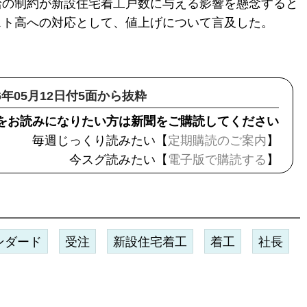
給の制約が新設住宅着工戸数に与える影響を懸念すると
スト高への対応として、値上げについて言及した。
26年05月12日付5面から抜粋
をお読みになりたい方は新聞をご購読してください
毎週じっくり読みたい【
定期購読のご案内
】
今スグ読みたい【
電子版で購読する
】
ンダード
受注
新設住宅着工
着工
社長