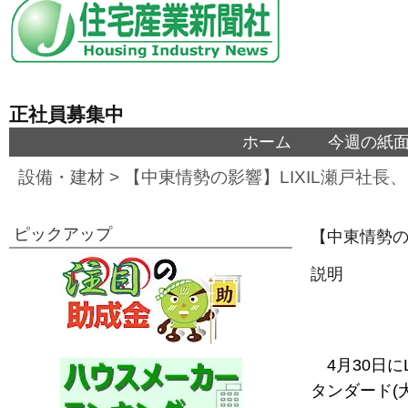
正社員募集中
ホーム
今週の紙
設備・建材
>
【中東情勢の影響】LIXIL瀬戸社
ピックアップ
【中東情勢の
説明
4月30日
タンダード(