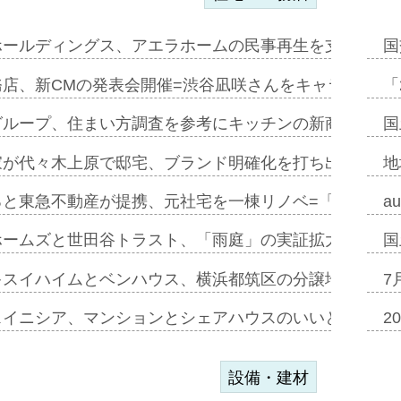
ホールディングス、アエラホームの民事再生を支援=スポ
国
務店、新CMの発表会開催=渋谷凪咲さんをキャラクター
「
グループ、住まい方調査を参考にキッチンの新商品=「フ
国
家が代々木上原で邸宅、ブランド明確化を打ち出す=年内
地
ると東急不動産が提携、元社宅を一棟リノベ=「職住遊」
a
ホームズと世田谷トラスト、「雨庭」の実証拡大へ=ガー
国
キスイハイムとベンハウス、横浜都筑区の分譲地開発で初
7
スイニシア、マンションとシェアハウスのいいとこどり
2
設備・建材