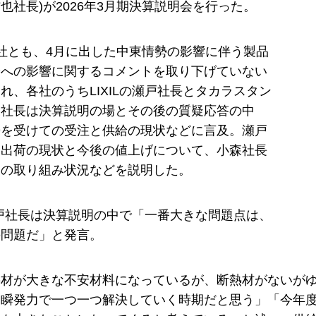
也社長)が2026年3月期決算説明会を行った。
社とも、4月に出した中東情勢の影響に伴う製品
給への影響に関するコメントを取り下げていない
れ、各社のうちLIXILの瀬戸社長とタカラスタン
森社長は決算説明の場とその後の質疑応答の中
勢を受けての受注と供給の現状などに言及。瀬戸
・出荷の現状と今後の値上げについて、小森社長
ての取り組み状況などを説明した。
の瀬戸社長は決算説明の中で「一番大きな問題点は、
の問題だ」と発言。
熱材が大きな不安材料になっているが、断熱材がないが
は瞬発力で一つ一つ解決していく時期だと思う」「今年