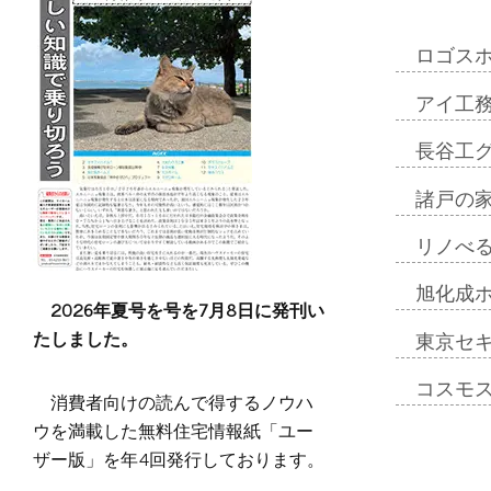
ロゴス
アイ工
長谷工
諸戸の
リノべ
旭化成
2026年夏号を号を7月8日に発刊い
たしました。
東京セ
コスモ
消費者向けの読んで得するノウハ
ウを満載した無料住宅情報紙「ユー
ザー版」を年4回発行しております。