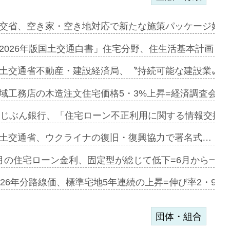
ンサー契約…
交省、空き家・空き地対応で新たな施策パッケージ始動
に起用…
2026年版国土交通白書」住宅分野、住生活基本計画を
ァミーレキ…
土交通省不動産・建設経済局、〝持続可能な建設業〟の
にも城南エ…
域工務店の木造注文住宅価格5・3%上昇=経済調査会「
融合型の賃…
uじぶん銀行、「住宅ローン不正利用に関する情報交換協
デンカフェ…
土交通省、ウクライナの復旧・復興協力で署名式…
協業=お互…
月の住宅ローン金利、固定型が総じて低下=6月から一転
のコリビング…
026年分路線価、標準宅地5年連続の上昇=伸び率2・9%
団体・組合