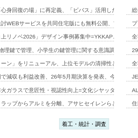
「心身回復の場」に再定義、「ビバス」活用した新入浴法
総
討WEBサービスを共同住宅版にも無料公開、YKKAP
プ
上リノベ2026」デザイン事例募集中=YKKAP…
全
物理鍵で管理、小学生の鍵管理に関する意識調査=Natur
2
トーン」をリニューアル、上位モデルの清掃性と安全性追
全
で減収も利益改善、26年5月期決算を発表、今期は増収
J
防火ガラスで意匠性・視認性向上=文化シヤッター…
A
クラップからアルミを分離、アサヒセイレンらと協働開発
住
着工・統計・調査