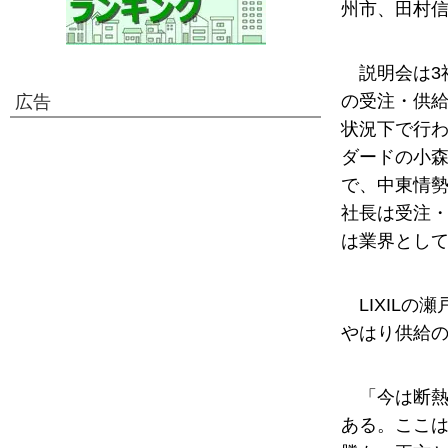
州市、田村信
説明会は3
の受注・供
広告
状況下で行わ
ダードの小
で、中東情
社長は受注
は業界とし
LIXIL
やはり供給
「今は断
ある。ここ