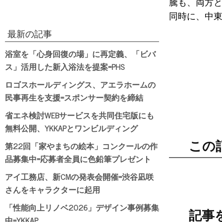
騰も、両方
同時に、中
最新の記事
浴室を「心身回復の場」に再定義、「ビバ
ス」活用した新入浴法を提案=PHS
ロゴスホールディングス、アエラホームの
民事再生を支援=スポンサー契約を締結
省エネ検討WEBサービスを共同住宅版にも
無料公開、YKKAPとワンビルディング
この
第22回「家やまちの絵本」コンクールの作
品募集中=応募者全員に色鉛筆プレゼント
アイ工務店、新CMの発表会開催=渋谷凪咲
さんをキャラクターに起用
「性能向上リノベ2026」デザイン事例募集
記事
中=YKKAP