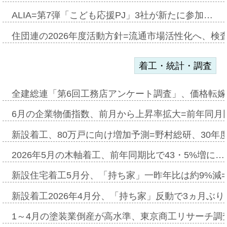
ALIA=第7弾「こども応援PJ」3社が新たに参加…
住団連の2026年度活動方針=流通市場活性化へ、検
着工・統計・調査
全建総連「第6回工務店アンケート調査」、価格転嫁
6月の企業物価指数、前月から上昇率拡大=前年同月比
新設着工、80万戸に向け増加予測=野村総研、30年
2026年5月の木軸着工、前年同期比で43・5%増に…
新設住宅着工5月分、「持ち家」一昨年比は約9%減=
新設着工2026年4月分、「持ち家」反動で3ヵ月ぶ
1～4月の塗装業倒産が高水準、東京商工リサーチ調