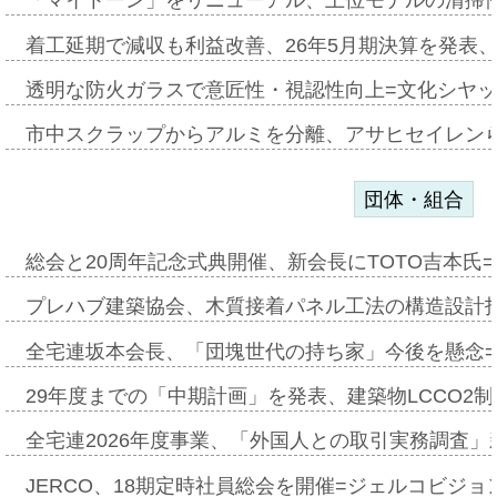
「マイトーン」をリニューアル、上位モデルの清掃
着工延期で減収も利益改善、26年5月期決算を発表
透明な防火ガラスで意匠性・視認性向上=文化シヤ
市中スクラップからアルミを分離、アサヒセイレン
団体・組合
総会と20周年記念式典開催、新会長にTOTO吉本氏
プレハブ建築協会、木質接着パネル工法の構造設計
全宅連坂本会長、「団塊世代の持ち家」今後を懸念
29年度までの「中期計画」を発表、建築物LCCO2
全宅連2026年度事業、「外国人との取引実務調査」新
JERCO、18期定時社員総会を開催=ジェルコビジョン