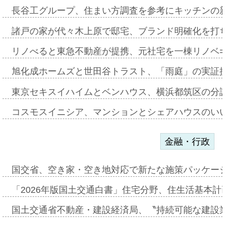
長谷工グループ、住まい方調査を参考にキッチンの
諸戸の家が代々木上原で邸宅、ブランド明確化を打
リノべると東急不動産が提携、元社宅を一棟リノベ
旭化成ホームズと世田谷トラスト、「雨庭」の実証
東京セキスイハイムとベンハウス、横浜都筑区の分
コスモスイニシア、マンションとシェアハウスのい
金融・行政
国交省、空き家・空き地対応で新たな施策パッケー
「2026年版国土交通白書」住宅分野、住生活基本計
国土交通省不動産・建設経済局、〝持続可能な建設