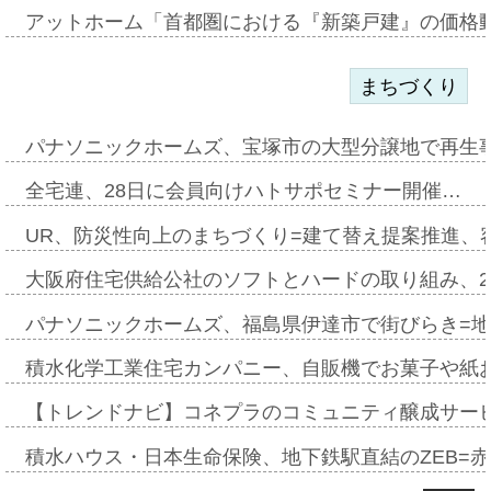
アットホーム「首都圏における『新築戸建』の価格
まちづくり
パナソニックホームズ、宝塚市の大型分譲地で再生
全宅連、28日に会員向けハトサポセミナー開催…
UR、防災性向上のまちづくり=建て替え提案推進、
大阪府住宅供給公社のソフトとハードの取り組み、2
パナソニックホームズ、福島県伊達市で街びらき=
積水化学工業住宅カンパニー、自販機でお菓子や紙
【トレンドナビ】コネプラのコミュニティ醸成サー
積水ハウス・日本生命保険、地下鉄駅直結のZEB=赤坂