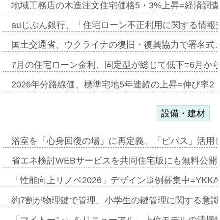
地域工務店の木造注文住宅価格5・3%上昇=経済調
auじぶん銀行、「住宅ローン不正利用に関する情報
国土交通省、ウクライナの復旧・復興協力で署名式
7月の住宅ローン金利、固定型が総じて低下=6月か
2026年分路線価、標準宅地5年連続の上昇=伸び率2・
設備・建材
浴室を「心身回復の場」に再定義、「ビバス」活用し
省エネ検討WEBサービスを共同住宅版にも無料公開、
「性能向上リノベ2026」デザイン事例募集中=YKKA
約7割が物理鍵で管理、小学生の鍵管理に関する意識調査