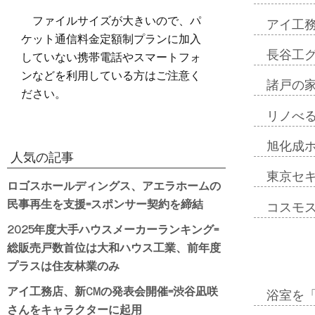
ファイルサイズが大きいので、パ
アイ工
ケット通信料金定額制プランに加入
していない携帯電話やスマートフォ
長谷工
ンなどを利用している方はご注意く
諸戸の
ださい。
リノべ
旭化成
人気の記事
東京セ
ロゴスホールディングス、アエラホームの
民事再生を支援=スポンサー契約を締結
コスモ
2025年度大手ハウスメーカーランキング=
総販売戸数首位は大和ハウス工業、前年度
プラスは住友林業のみ
アイ工務店、新CMの発表会開催=渋谷凪咲
浴室を
さんをキャラクターに起用