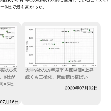
の推移からも同社の戦略が順調に進展していることが示
カー9社で最も高かった。
年度の1棟
大手9社の19年度平均棟単価=上昇
、8社が
続くも二極化、床面積は横ばい
向=5社
日付
2020年07月02日
年07月16日