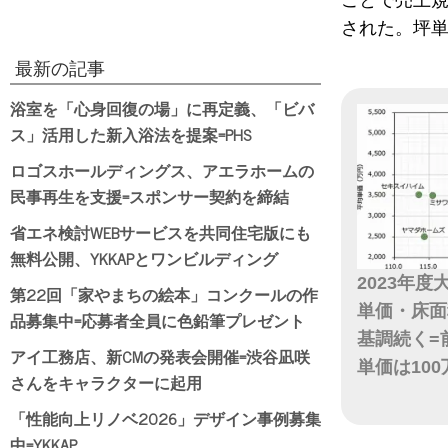
ことで売上規
された。坪単
最新の記事
浴室を「心身回復の場」に再定義、「ビバ
ス」活用した新入浴法を提案=PHS
ロゴスホールディングス、アエラホームの
民事再生を支援=スポンサー契約を締結
省エネ検討WEBサービスを共同住宅版にも
無料公開、YKKAPとワンビルディング
2023年
第22回「家やまちの絵本」コンクールの作
単価・床面
品募集中=応募者全員に色鉛筆プレゼント
基調続く=
アイ工務店、新CMの発表会開催=渋谷凪咲
単価は10
さんをキャラクターに起用
日付
「性能向上リノベ2026」デザイン事例募集
中=YKKAP