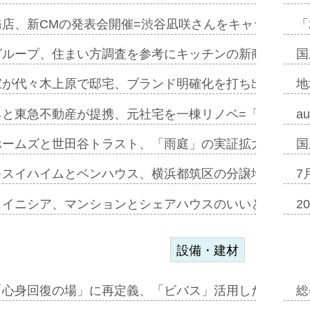
務店、新CMの発表会開催=渋谷凪咲さんをキャラクター
「
グループ、住まい方調査を参考にキッチンの新商品=「フ
国
家が代々木上原で邸宅、ブランド明確化を打ち出す=年内
地
ると東急不動産が提携、元社宅を一棟リノベ=「職住遊」
a
ホームズと世田谷トラスト、「雨庭」の実証拡大へ=ガー
国
キスイハイムとベンハウス、横浜都筑区の分譲地開発で初
7
スイニシア、マンションとシェアハウスのいいとこどり
2
設備・建材
「心身回復の場」に再定義、「ビバス」活用した新入浴法
総