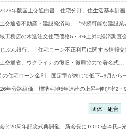
に起用…
2026年版国土交通白書」住宅分野、住生活基本計画を
ァミーレキ…
土交通省不動産・建設経済局、〝持続可能な建設業〟の
にも城南エ…
域工務店の木造注文住宅価格5・3%上昇=経済調査会「
融合型の賃…
uじぶん銀行、「住宅ローン不正利用に関する情報交換協
デンカフェ…
土交通省、ウクライナの復旧・復興協力で署名式…
協業=お互…
月の住宅ローン金利、固定型が総じて低下=6月から一転
のコリビング…
026年分路線価、標準宅地5年連続の上昇=伸び率2・9%
団体・組合
を提案=P…
会と20周年記念式典開催、新会長にTOTO吉本氏=光触