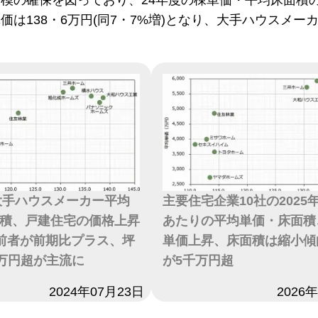
模の確保を図っており、24年度の棟単価・平均床面積
価は138・6万円(同7・7%増)となり、大手ハウスメー
度大手ハウスメーカー平均
主要住宅企業10社の2025
積、戸建住宅の価格上昇
あたりの平均単価・床面積
前者が前期比プラス、坪
単価上昇、床面積は縮小傾
0万円超が主流に
が5千万円超
2024年07月23日
日付
2026