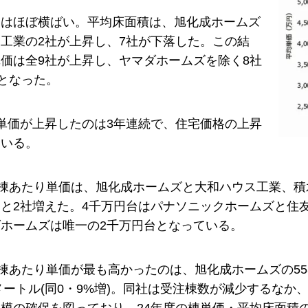
ムはほぼ横ばい。平均床面積は、旭化成ホームズ
工業の2社が上昇し、7社が下落した。この結
価は全9社が上昇し、ヤマダホームズを除く8社
超となった。
単価が上昇したのは3年連続で、住宅価格の上昇
ている。
1棟あたり単価は、旭化成ホームズと大和ハウス工業、積
と2社増えた。4千万円台はパナソニックホームズと住
ホームズは唯一の2千万円台となっている。
1棟あたり単価が最も高かったのは、旭化成ホームズの55
方メートル(同0・9%増)。同社は受注棟数が減少するな