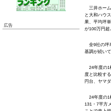
三井ホー
と大和ハウス
果、平均坪単
広告
が100万円
全9社の坪
基調が続い
24年度の
度と比較する
円台、ヤマダ
24年度の
131・7平