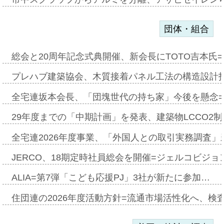
団体・組合
総会と20周年記念式典開催、新会長にTOTO吉本氏
プレハブ建築協会、木質接着パネル工法の構造設計
全宅連坂本会長、「団塊世代の持ち家」今後を懸念
29年度までの「中期計画」を発表、建築物LCCO2
全宅連2026年度事業、「外国人との取引実務調査」新
JERCO、18期定時社員総会を開催=ジェルコビジョン
ALIA=第7弾「こども応援PJ」3社が新たに参加…
住団連の2026年度活動方針=流通市場活性化へ、検