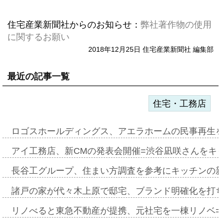
住宅産業新聞社からのお知らせ：
弊社著作物の使用
に関するお願い
2018年12月25日 住宅産業新聞社 編集部
最近の記事一覧
住宅・工務店
ロゴスホールディングス、アエラホームの民事再生
アイ工務店、新CMの発表会開催=渋谷凪咲さんをキ
長谷工グループ、住まい方調査を参考にキッチンの
諸戸の家が代々木上原で邸宅、ブランド明確化を打
リノべると東急不動産が提携、元社宅を一棟リノベ