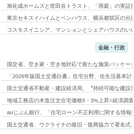
旭化成ホームズと世田谷トラスト、「雨庭」の実証
東京セキスイハイムとベンハウス、横浜都筑区の分
コスモスイニシア、マンションとシェアハウスのい
金融・行政
国交省、空き家・空き地対応で新たな施策パッケー
「2026年版国土交通白書」住宅分野、住生活基本計
国土交通省不動産・建設経済局、〝持続可能な建設
地域工務店の木造注文住宅価格5・3%上昇=経済調
auじぶん銀行、「住宅ローン不正利用に関する情報
国土交通省、ウクライナの復旧・復興協力で署名式