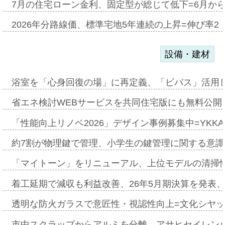
7月の住宅ローン金利、固定型が総じて低下=6月か
2026年分路線価、標準宅地5年連続の上昇=伸び率2・
設備・建材
浴室を「心身回復の場」に再定義、「ビバス」活用し
省エネ検討WEBサービスを共同住宅版にも無料公開、
「性能向上リノベ2026」デザイン事例募集中=YKKA
約7割が物理鍵で管理、小学生の鍵管理に関する意識調査
「マイトーン」をリニューアル、上位モデルの清掃
着工延期で減収も利益改善、26年5月期決算を発表
透明な防火ガラスで意匠性・視認性向上=文化シヤ
市中スクラップからアルミを分離、アサヒセイレン