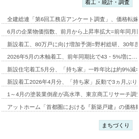
着工・統計・調査
全建総連「第6回工務店アンケート調査」、価格転嫁
6月の企業物価指数、前月から上昇率拡大=前年同月比
新設着工、80万戸に向け増加予測=野村総研、30年
2026年5月の木軸着工、前年同期比で43・5%増に…
新設住宅着工5月分、「持ち家」一昨年比は約9%減=
新設着工2026年4月分、「持ち家」反動で3ヵ月ぶ
1～4月の塗装業倒産が高水準、東京商工リサーチ調
アットホーム「首都圏における『新築戸建』の価格
まちづくり