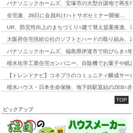
パナソニックホームズ、宝塚市の大型分譲地で再生
全宅連、28日に会員向けハトサポセミナー開催…
UR、防災性向上のまちづくり=建て替え提案推進、
大阪府住宅供給公社のソフトとハードの取り組み、2
パナソニックホームズ、福島県伊達市で街びらき=
積水化学工業住宅カンパニー、自販機でお菓子や紙
【トレンドナビ】コネプラのコミュニティ醸成サー
積水ハウス・日本生命保険、地下鉄駅直結のZEB=赤坂
TOP
ピックアップ