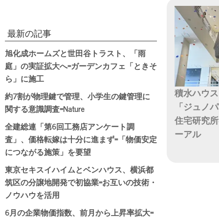
最新の記事
旭化成ホームズと世田谷トラスト、「雨
庭」の実証拡大へ=ガーデンカフェ「ときそ
ら」に施工
積水ハウス
約7割が物理鍵で管理、小学生の鍵管理に
「ジュノパ
関する意識調査=Nature
住宅研究所
全建総連「第6回工務店アンケート調
ーアル
査」、価格転嫁は十分に進まず=「物価安定
につながる施策」を要望
日付
東京セキスイハイムとベンハウス、横浜都
筑区の分譲地開発で初協業=お互いの技術・
ノウハウを活用
6月の企業物価指数、前月から上昇率拡大=