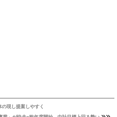
体の現し提案しやすく
事業」が快走=昨年度開始、中計目標上回る勢い