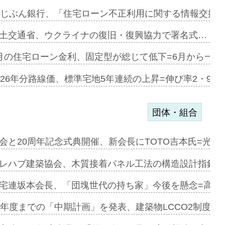
第1弾が開…
uじぶん銀行、「住宅ローン不正利用に関する情報交換協
、植栽計画…
土交通省、ウクライナの復旧・復興協力で署名式…
原市内で…
月の住宅ローン金利、固定型が総じて低下=6月から一転
メートルの…
026年分路線価、標準宅地5年連続の上昇=伸び率2・9%
団体・組合
e…
会と20周年記念式典開催、新会長にTOTO吉本氏=光触
加=リンナ…
レハブ建築協会、木質接着パネル工法の構造設計指針を
見込む=…
宅連坂本会長、「団塊世代の持ち家」今後を懸念=高齢
9年度までの「中期計画」を発表、建築物LCCO2制度へ