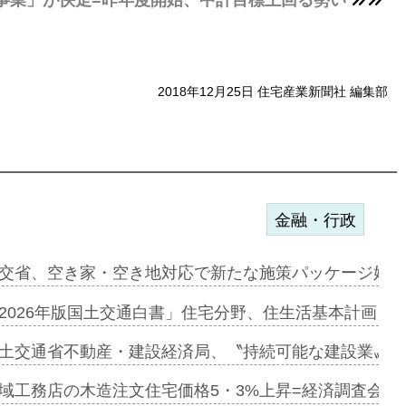
2018年12月25日 住宅産業新聞社 編集部
金融・行政
デンカフェ…
交省、空き家・空き地対応で新たな施策パッケージ始動
協業=お互…
2026年版国土交通白書」住宅分野、住生活基本計画を
のコリビング…
土交通省不動産・建設経済局、〝持続可能な建設業〟の
ある2階建…
域工務店の木造注文住宅価格5・3%上昇=経済調査会「