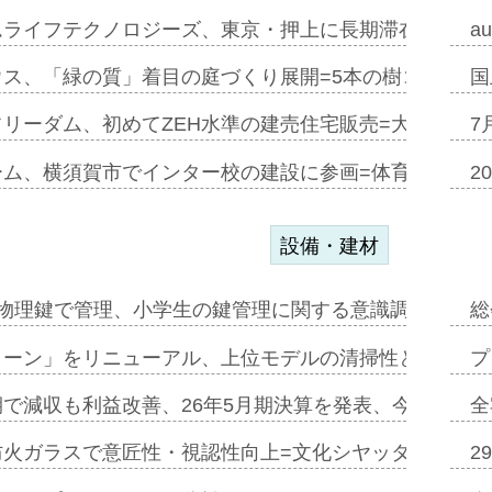
ムライフテクノロジーズ、東京・押上に長期滞在型ホテル
a
ウス、「緑の質」着目の庭づくり展開=5本の樹コンパス
国
フリーダム、初めてZEH水準の建売住宅販売=大阪府柏
7
ーム、横須賀市でインター校の建設に参画=体育館で28
2
設備・建材
物理鍵で管理、小学生の鍵管理に関する意識調査=Natur
総
トーン」をリニューアル、上位モデルの清掃性と安全性追
プ
で減収も利益改善、26年5月期決算を発表、今期は増収
全
防火ガラスで意匠性・視認性向上=文化シヤッター…
2