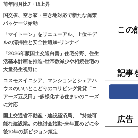
前年同月比7・1%上昇
国交省、空き家・空き地対応で新たな施策
パッケージ始動
この
「マイトーン」をリニューアル、上位モデ
ルの清掃性と安全性追加=リンナイ
「2026年版国土交通白書」住宅分野、住生
活基本計画を推進=世帯数減少や相続住宅の
大量発生視野に
記事
コスモスイニシア、マンションとシェアハ
ウスのいいとこどりのコリビング賃貸「ニ
アーズ五反田」=多様化する住まいのニーズ
に対応
国土交通省不動産・建設経済局、〝持続可
広告
能な建設業〟の検討会始動=来年夏めどに今
後10年の新ビジョン策定