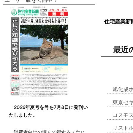
ユーザー版を公開中！
住宅産業新
最近
旭化成
東京セ
2026年夏号を号を7月8日に発刊い
たしました。
コスモ
リスト
消費者向けの読んで得するノウハ