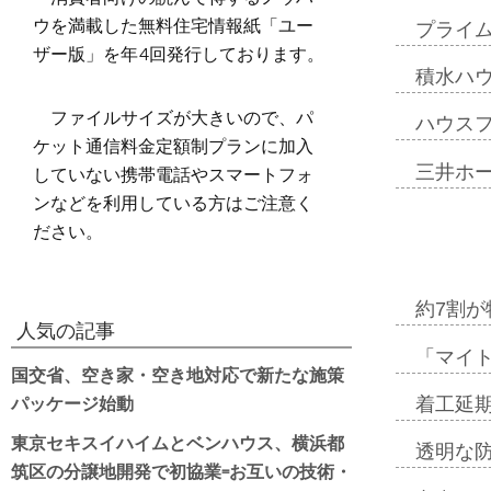
ウを満載した無料住宅情報紙「ユー
プライ
ザー版」を年4回発行しております。
積水ハ
ファイルサイズが大きいので、パ
ハウス
ケット通信料金定額制プランに加入
していない携帯電話やスマートフォ
三井ホ
ンなどを利用している方はご注意く
ださい。
約7割が
人気の記事
「マイ
国交省、空き家・空き地対応で新たな施策
パッケージ始動
着工延期
東京セキスイハイムとベンハウス、横浜都
透明な
筑区の分譲地開発で初協業=お互いの技術・