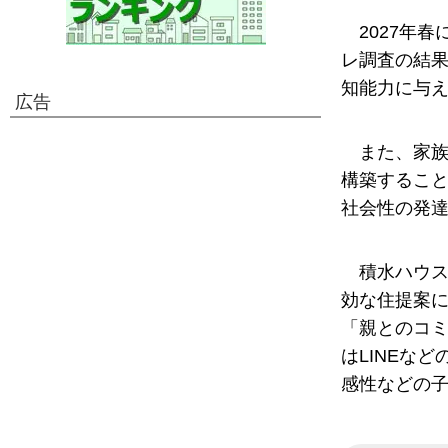
2027年
レ調査の結
知能力に与
広告
また、家
構築するこ
社会性の発
積水ハウス
効な住提案
「親とのコ
はLINEな
感性などの