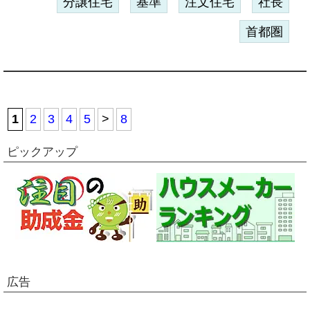
分譲住宅
基準
注文住宅
社長
首都圏
1
2
3
4
5
>
8
ピックアップ
広告