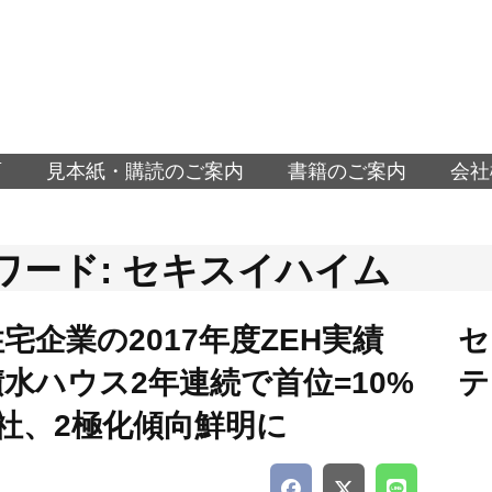
面
見本紙・購読のご案内
書籍のご案内
会社
ワード: セキスイハイム
宅企業の2017年度ZEH実績
セ
水ハウス2年連続で首位=10%
テ
社、2極化傾向鮮明に