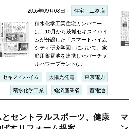
2016年09月08日 |
住宅・工務店
積水化学工業住宅カンパニー
は、10月から茨城セキスイハイ
ムが分譲した「スマートハイム
シティ研究学園」において、家
庭用蓄電池を連携したバーチャ
ルパワープラント(...
セキスイハイム
太陽光発電
東京電力
積水化学工業
経済産業省
蓄電池
ムとセントラルスポーツ、健康
マ
伸ばすリフォーム提案
ン