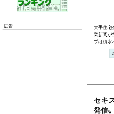
広告
大手住宅
業新聞が
プは積水ハ
セキ
発信