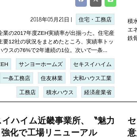
2018年05月21日 |
住宅・工務店
積
エ
企業の2017年度ZEH実績率が出揃った。住宅産
鉄
主要12社の状況をまとめたところ、実績率トッ
ウスの76%で2年連続の1位。次いで一条...
ZEH
サンヨーホームズ
セキスイハイム
一条工務店
住友林業
大和ハウス工業
工務店
積水ハウス
経済産業省
スイハイム近畿事業所、〝魅力
セ
〟強化で工場リニューアル
意