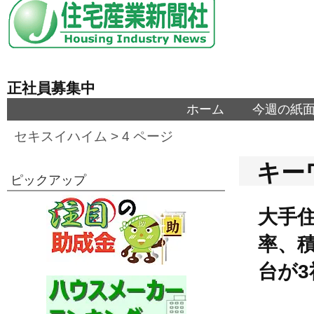
正社員募集中
ホーム
今週の紙
セキスイハイム
> 4 ページ
キー
ピックアップ
大手住
率、積
台が3