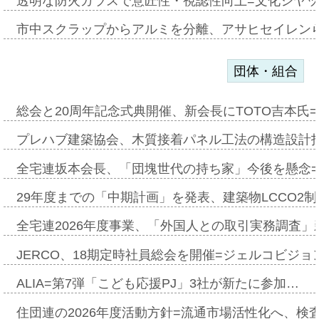
透明な防火ガラスで意匠性・視認性向上=文化シヤ
市中スクラップからアルミを分離、アサヒセイレン
団体・組合
総会と20周年記念式典開催、新会長にTOTO吉本氏
プレハブ建築協会、木質接着パネル工法の構造設計
全宅連坂本会長、「団塊世代の持ち家」今後を懸念
29年度までの「中期計画」を発表、建築物LCCO2
全宅連2026年度事業、「外国人との取引実務調査」新
JERCO、18期定時社員総会を開催=ジェルコビジョン
ALIA=第7弾「こども応援PJ」3社が新たに参加…
住団連の2026年度活動方針=流通市場活性化へ、検