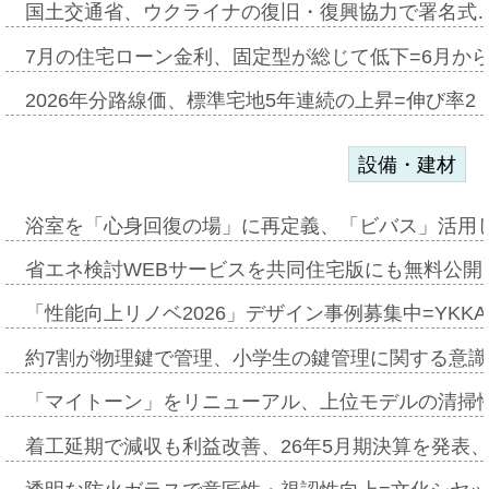
国土交通省、ウクライナの復旧・復興協力で署名式
7月の住宅ローン金利、固定型が総じて低下=6月か
2026年分路線価、標準宅地5年連続の上昇=伸び率2・
設備・建材
浴室を「心身回復の場」に再定義、「ビバス」活用し
省エネ検討WEBサービスを共同住宅版にも無料公開、
「性能向上リノベ2026」デザイン事例募集中=YKKA
約7割が物理鍵で管理、小学生の鍵管理に関する意識調査
「マイトーン」をリニューアル、上位モデルの清掃
着工延期で減収も利益改善、26年5月期決算を発表