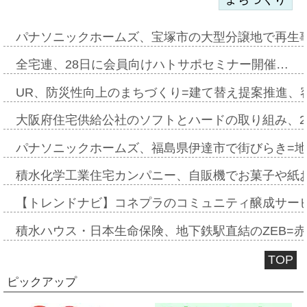
パナソニックホームズ、宝塚市の大型分譲地で再生
全宅連、28日に会員向けハトサポセミナー開催…
UR、防災性向上のまちづくり=建て替え提案推進、
大阪府住宅供給公社のソフトとハードの取り組み、2
パナソニックホームズ、福島県伊達市で街びらき=
積水化学工業住宅カンパニー、自販機でお菓子や紙
【トレンドナビ】コネプラのコミュニティ醸成サー
積水ハウス・日本生命保険、地下鉄駅直結のZEB=赤坂
TOP
ピックアップ