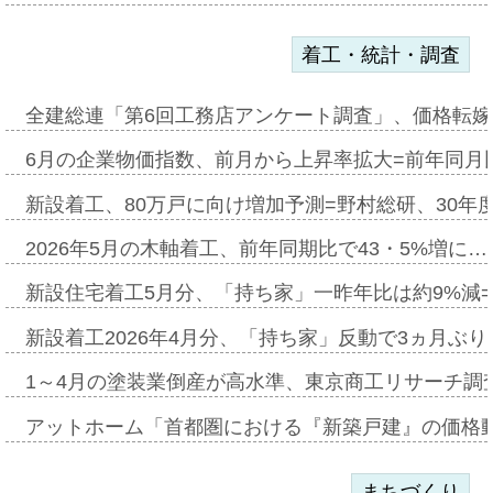
着工・統計・調査
全建総連「第6回工務店アンケート調査」、価格転嫁
6月の企業物価指数、前月から上昇率拡大=前年同月比
新設着工、80万戸に向け増加予測=野村総研、30年
2026年5月の木軸着工、前年同期比で43・5%増に…
新設住宅着工5月分、「持ち家」一昨年比は約9%減=
新設着工2026年4月分、「持ち家」反動で3ヵ月ぶ
1～4月の塗装業倒産が高水準、東京商工リサーチ調
アットホーム「首都圏における『新築戸建』の価格
まちづくり