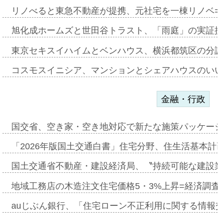
リノべると東急不動産が提携、元社宅を一棟リノベ
旭化成ホームズと世田谷トラスト、「雨庭」の実証
東京セキスイハイムとベンハウス、横浜都筑区の分
コスモスイニシア、マンションとシェアハウスのい
金融・行政
国交省、空き家・空き地対応で新たな施策パッケー
「2026年版国土交通白書」住宅分野、住生活基本計
国土交通省不動産・建設経済局、〝持続可能な建設
地域工務店の木造注文住宅価格5・3%上昇=経済調
auじぶん銀行、「住宅ローン不正利用に関する情報