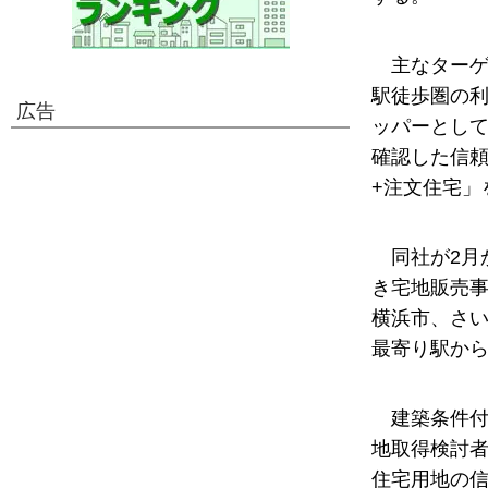
主なターゲ
駅徒歩圏の
広告
ッパーとし
確認した信頼
+注文住宅」
同社が2
き宅地販売事
横浜市、さい
最寄り駅から
建築条件
地取得検討
住宅用地の