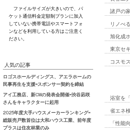
ファイルサイズが大きいので、パ
諸戸の
ケット通信料金定額制プランに加入
していない携帯電話やスマートフォ
リノべ
ンなどを利用している方はご注意く
旭化成
ださい。
東京セ
コスモ
人気の記事
ロゴスホールディングス、アエラホームの
民事再生を支援=スポンサー契約を締結
アイ工務店、新CMの発表会開催=渋谷凪咲
浴室を
さんをキャラクターに起用
省エネ検
2025年度大手ハウスメーカーランキング=
総販売戸数首位は大和ハウス工業、前年度
「性能向
プラスは住友林業のみ