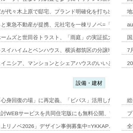
家が代々木上原で邸宅、ブランド明確化を打ち出す=年内
地
ると東急不動産が提携、元社宅を一棟リノベ=「職住遊」
a
ホームズと世田谷トラスト、「雨庭」の実証拡大へ=ガー
国
キスイハイムとベンハウス、横浜都筑区の分譲地開発で初
7
スイニシア、マンションとシェアハウスのいいとこどり
2
設備・建材
「心身回復の場」に再定義、「ビバス」活用した新入浴法
総
討WEBサービスを共同住宅版にも無料公開、YKKAP
プ
上リノベ2026」デザイン事例募集中=YKKAP…
全