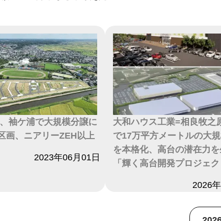
、袖ケ浦で大規模分譲に
大和ハウス工業=相良牧之原
7区画、ニアリーZEH以上
で17万平方メートルの大
を本格化、高台の潜在力を
2023年06月01日
「輝く高台開発プロジェク
日付
2026
20