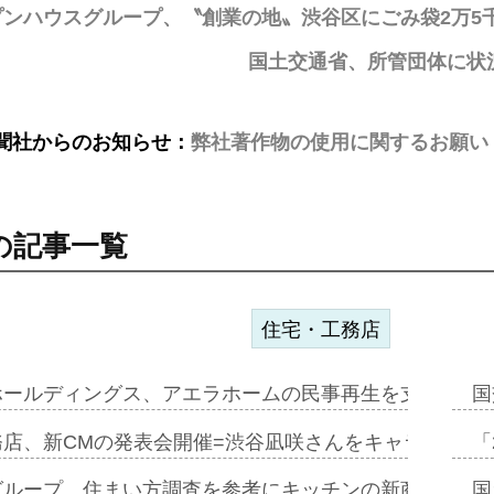
プンハウスグループ、〝創業の地〟渋谷区にごみ袋2万5
国土交通省、所管団体に状
聞社からのお知らせ：
弊社著作物の使用に関するお願い
の記事一覧
住宅・工務店
ホールディングス、アエラホームの民事再生を支援=スポ
国
務店、新CMの発表会開催=渋谷凪咲さんをキャラクター
「
グループ、住まい方調査を参考にキッチンの新商品=「フ
国