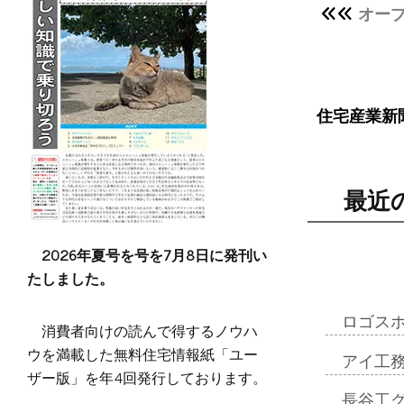
オー
住宅産業新
最近
2026年夏号を号を7月8日に発刊い
たしました。
ロゴス
消費者向けの読んで得するノウハ
ウを満載した無料住宅情報紙「ユー
アイ工
ザー版」を年4回発行しております。
長谷工