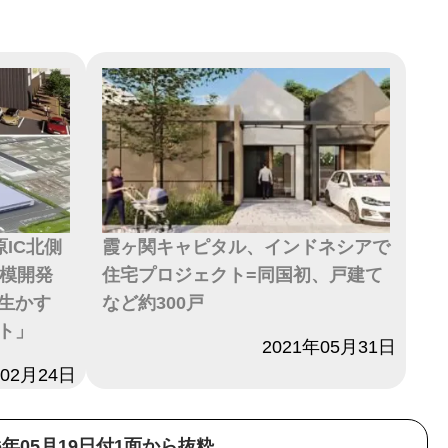
IC北側
霞ヶ関キャピタル、インドネシアで
規模開発
住宅プロジェクト=同国初、戸建て
生かす
など約300戸
ト」
日付
2021年05月31日
年02月24日
26年05月19日付1面から抜粋