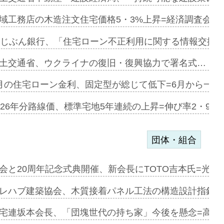
にも城南エ…
域工務店の木造注文住宅価格5・3%上昇=経済調査会「
融合型の賃…
uじぶん銀行、「住宅ローン不正利用に関する情報交換協
デンカフェ…
土交通省、ウクライナの復旧・復興協力で署名式…
協業=お互…
月の住宅ローン金利、固定型が総じて低下=6月から一転
のコリビング…
026年分路線価、標準宅地5年連続の上昇=伸び率2・9%
団体・組合
を提案=P…
会と20周年記念式典開催、新会長にTOTO吉本氏=光触
とワンビ…
レハブ建築協会、木質接着パネル工法の構造設計指針を
宅連坂本会長、「団塊世代の持ち家」今後を懸念=高齢