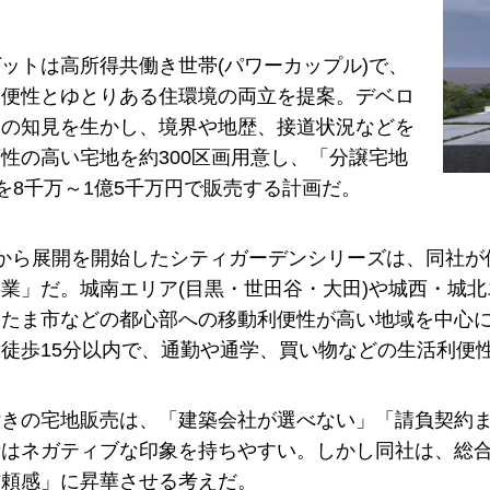
ットは高所得共働き世帯(パワーカップル)で、
利便性とゆとりある住環境の両立を提案。デベロ
ての知見を生かし、境界や地歴、接道状況などを
性の高い宅地を約300区画用意し、「分譲宅地
を8千万～1億5千万円で販売する計画だ。
月から展開を開始したシティガーデンシリーズは、同社が
業」だ。城南エリア(目黒・世田谷・大田)や城西・城北エ
たま市などの都心部への移動利便性が高い地域を中心に宅
徒歩15分以内で、通勤や通学、買い物などの生活利便
付きの宅地販売は、「建築会社が選べない」「請負契約
者はネガティブな印象を持ちやすい。しかし同社は、総
信頼感」に昇華させる考えだ。