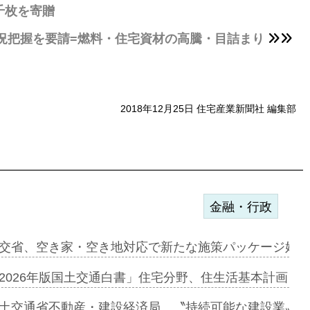
千枚を寄贈
況把握を要請=燃料・住宅資材の高騰・目詰まり
2018年12月25日 住宅産業新聞社 編集部
金融・行政
ンサー契約…
交省、空き家・空き地対応で新たな施策パッケージ始動
に起用…
2026年版国土交通白書」住宅分野、住生活基本計画を
ァミーレキ…
土交通省不動産・建設経済局、〝持続可能な建設業〟の