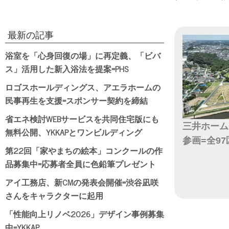
最新の記事
浴室を「心身回復の場」に再定義、「ビバ
ス」活用した新入浴法を提案=PHS
ロゴスホールディングス、アエラホームの
民事再生を支援=スポンサー契約を締結
省エネ検討WEBサービスを共同住宅版にも
三井ホーム
無料公開、YKKAPとワンビルディング
参画=全9
第22回「家やまちの絵本」コンクールの作
品募集中=応募者全員に色鉛筆プレゼント
日付
アイ工務店、新CMの発表会開催=渋谷凪咲
さんをキャラクターに起用
「性能向上リノベ2026」デザイン事例募集
中=YKKAP