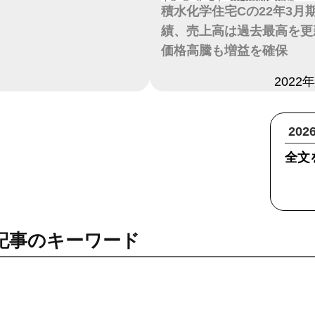
積水化学住宅Cの22年3月
績、売上高は過去最高を更
価格高騰も増益を確保
日付
2022
20
全文
記事のキーワード