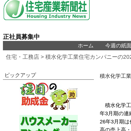
正社員募集中
ホーム
今週の紙
住宅・工務店
>
積水化学工業住宅カンパニーの20
ピックアップ
積水化学工業
積水化学工
年3月期の連
26年3月期
高の売上高・