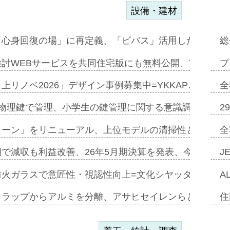
設備・建材
「心身回復の場」に再定義、「ビバス」活用した新入浴法
総
討WEBサービスを共同住宅版にも無料公開、YKKAP
プ
上リノベ2026」デザイン事例募集中=YKKAP…
全
物理鍵で管理、小学生の鍵管理に関する意識調査=Natur
2
トーン」をリニューアル、上位モデルの清掃性と安全性追
全
で減収も利益改善、26年5月期決算を発表、今期は増収
J
防火ガラスで意匠性・視認性向上=文化シヤッター…
A
クラップからアルミを分離、アサヒセイレンらと協働開発
住