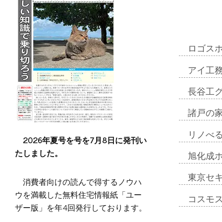
ロゴス
アイ工
長谷工
諸戸の
リノべ
2026年夏号を号を7月8日に発刊い
たしました。
旭化成
東京セ
消費者向けの読んで得するノウハ
ウを満載した無料住宅情報紙「ユー
コスモ
ザー版」を年4回発行しております。