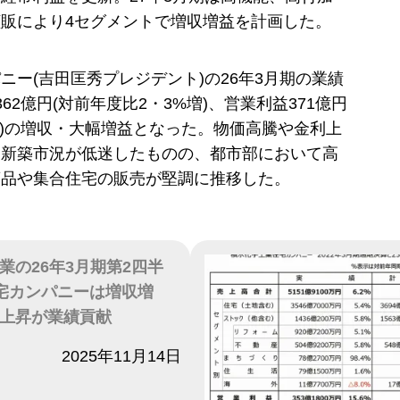
販により4セグメントで増収増益を計画した。
ニー(吉田匡秀プレジデント)の26年3月期の業績
62億円(対前年度比2・3%増)、営業利益371億円
%増)の増収・大幅増益となった。物価高騰や金利上
り新築市況が低迷したものの、都市部において高
商品や集合住宅の販売が堅調に推移した。
業の26年3月期第2四半
宅カンパニーは増収増
上昇が業績貢献
2025年11月14日