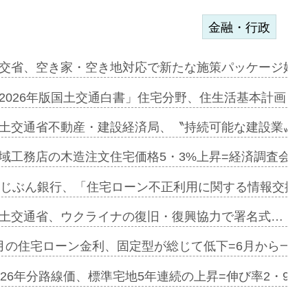
金融・行政
ンサー契約…
交省、空き家・空き地対応で新たな施策パッケージ始動
に起用…
2026年版国土交通白書」住宅分野、住生活基本計画を
ァミーレキ…
土交通省不動産・建設経済局、〝持続可能な建設業〟の
にも城南エ…
域工務店の木造注文住宅価格5・3%上昇=経済調査会「
融合型の賃…
uじぶん銀行、「住宅ローン不正利用に関する情報交換協
デンカフェ…
土交通省、ウクライナの復旧・復興協力で署名式…
協業=お互…
月の住宅ローン金利、固定型が総じて低下=6月から一転
のコリビング…
026年分路線価、標準宅地5年連続の上昇=伸び率2・9%