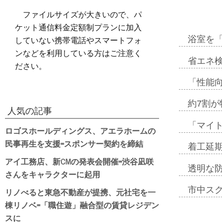
ファイルサイズが大きいので、パ
ケット通信料金定額制プランに加入
していない携帯電話やスマートフォ
浴室を
ンなどを利用している方はご注意く
省エネ検
ださい。
「性能向
約7割が
人気の記事
「マイ
ロゴスホールディングス、アエラホームの
民事再生を支援=スポンサー契約を締結
着工延期
アイ工務店、新CMの発表会開催=渋谷凪咲
透明な
さんをキャラクターに起用
市中ス
リノべると東急不動産が提携、元社宅を一
棟リノベ=「職住遊」融合型の賃貸レジデン
スに