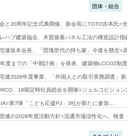
団体・組合
を提案=P…
会と20周年記念式典開催、新会長にTOTO吉本氏=光触
とワンビ…
レハブ建築協会、木質接着パネル工法の構造設計指針を
宅連坂本会長、「団塊世代の持ち家」今後を懸念=高齢
e…
9年度までの「中期計画」を発表、建築物LCCO2制度へ
加=リンナ…
宅連2026年度事業、「外国人との取引実務調査」新規に
見込む=…
ERCO、18期定時社員総会を開催=ジェルコビジョン203
LIA=第7弾「こども応援PJ」3社が新たに参加…
開始=三協…
団連の2026年度活動方針=流通市場活性化へ、検査・