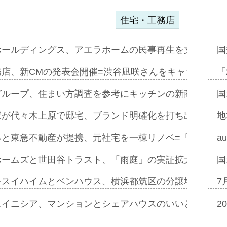
住宅・工務店
ホールディングス、アエラホームの民事再生を支援=スポ
国
務店、新CMの発表会開催=渋谷凪咲さんをキャラクター
「
グループ、住まい方調査を参考にキッチンの新商品=「フ
国
家が代々木上原で邸宅、ブランド明確化を打ち出す=年内
地
ると東急不動産が提携、元社宅を一棟リノベ=「職住遊」
a
ホームズと世田谷トラスト、「雨庭」の実証拡大へ=ガー
国
キスイハイムとベンハウス、横浜都筑区の分譲地開発で初
7
スイニシア、マンションとシェアハウスのいいとこどり
2