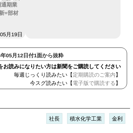
期通期業
新=部材
年05月19日
26年05月12日付1面から抜粋
をお読みになりたい方は新聞をご購読してください
毎週じっくり読みたい【
定期購読のご案内
】
今スグ読みたい【
電子版で購読する
】
社長
積水化学工業
金利