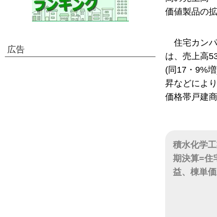
価値製品の拡
住宅カンパ
広告
は、売上高53
(同17・9
昇などによ
価格帯戸建
積水化学工
期決算=住
益、棟単価
日付