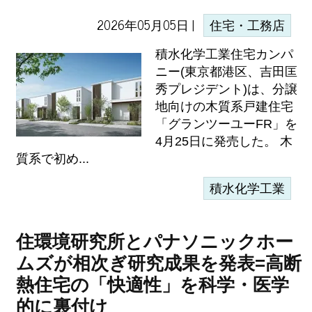
2026年05月05日 |
住宅・工務店
積水化学工業住宅カンパ
ニー(東京都港区、吉田匡
秀プレジデント)は、分譲
地向けの木質系戸建住宅
「グランツーユーFR」を
4月25日に発売した。 木
質系で初め...
積水化学工業
住環境研究所とパナソニックホー
ムズが相次ぎ研究成果を発表=高断
熱住宅の「快適性」を科学・医学
的に裏付け