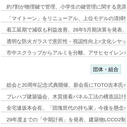
約7割が物理鍵で管理、小学生の鍵管理に関する意識調査
「マイトーン」をリニューアル、上位モデルの清掃
着工延期で減収も利益改善、26年5月期決算を発表
透明な防火ガラスで意匠性・視認性向上=文化シヤ
市中スクラップからアルミを分離、アサヒセイレン
団体・組合
総会と20周年記念式典開催、新会長にTOTO吉本氏
プレハブ建築協会、木質接着パネル工法の構造設計
全宅連坂本会長、「団塊世代の持ち家」今後を懸念
29年度までの「中期計画」を発表、建築物LCCO2