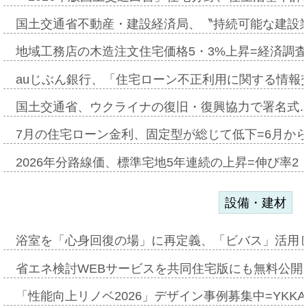
国土交通省不動産・建設経済局、〝持続可能な建設
地域工務店の木造注文住宅価格5・3%上昇=経済調
auじぶん銀行、「住宅ローン不正利用に関する情報
国土交通省、ウクライナの復旧・復興協力で署名式
7月の住宅ローン金利、固定型が総じて低下=6月か
2026年分路線価、標準宅地5年連続の上昇=伸び率2・
設備・建材
浴室を「心身回復の場」に再定義、「ビバス」活用し
省エネ検討WEBサービスを共同住宅版にも無料公開、
「性能向上リノベ2026」デザイン事例募集中=YKKA