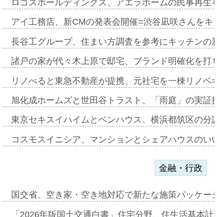
ロゴスホールディングス、アエラホームの民事再生
アイ工務店、新CMの発表会開催=渋谷凪咲さんをキ
長谷工グループ、住まい方調査を参考にキッチンの
諸戸の家が代々木上原で邸宅、ブランド明確化を打
リノべると東急不動産が提携、元社宅を一棟リノベ
旭化成ホームズと世田谷トラスト、「雨庭」の実証
東京セキスイハイムとベンハウス、横浜都筑区の分
コスモスイニシア、マンションとシェアハウスのい
金融・行政
国交省、空き家・空き地対応で新たな施策パッケー
「2026年版国土交通白書」住宅分野、住生活基本計