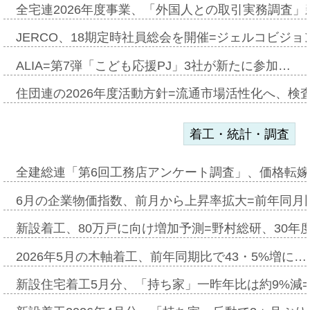
全宅連2026年度事業、「外国人との取引実務調査」新
JERCO、18期定時社員総会を開催=ジェルコビジョン
ALIA=第7弾「こども応援PJ」3社が新たに参加…
住団連の2026年度活動方針=流通市場活性化へ、検
着工・統計・調査
全建総連「第6回工務店アンケート調査」、価格転嫁
6月の企業物価指数、前月から上昇率拡大=前年同月比
新設着工、80万戸に向け増加予測=野村総研、30年
2026年5月の木軸着工、前年同期比で43・5%増に…
新設住宅着工5月分、「持ち家」一昨年比は約9%減=