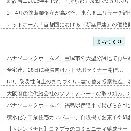
新設着工2026年4月分、「持ち家」反動で3ヵ月ぶ
1～4月の塗装業倒産が高水準、東京商工リサーチ調
アットホーム「首都圏における『新築戸建』の価格
まちづくり
パナソニックホームズ、宝塚市の大型分譲地で再生
全宅連、28日に会員向けハトサポセミナー開催…
UR、防災性向上のまちづくり=建て替え提案推進、
大阪府住宅供給公社のソフトとハードの取り組み、2
パナソニックホームズ、福島県伊達市で街びらき=
積水化学工業住宅カンパニー、自販機でお菓子や紙
【トレンドナビ】コネプラのコミュニティ醸成サー