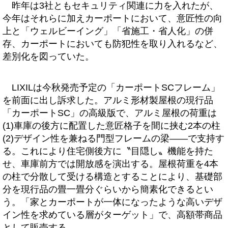
昨年は3社ともセキュリティ関連に力を入れたが、
今年はそれらに加えカーポートにおいて、意匠性の向
上と「ウェルビーイング」「省施工・省人化」の併
存、カーポートにおいても防犯性を取り入れるなど、
差別化を図っていた。
LIXILは今秋発売予定の「カーポートSCフレーム」
を前面に出し訴求した。アルミ形材製屋根の現行品
「カーポートSC」の高級版で、アルミ屋根の荷重は
(1)車庫の後方に配置した意匠格子を間に挟む2本の柱
(2)デザイン性を兼ねる門型フレームの梁――で支持す
る。これにより住宅側後方に〝目隠し〟機能を持た
せ、車庫前方では開放感を演出する。屋根荷重を4本
の柱で分散して受ける構造とすることにより、基礎部
分を現行品の畳一畳分ぐらいから簡素化できるとい
う。「家とカーポートが一体になったような高いデザ
イン性を求めている層がターゲット」で、高額帯商品
として販売する。