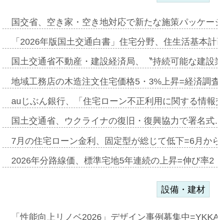
国交省、空き家・空き地対応で新たな施策パッケー
「2026年版国土交通白書」住宅分野、住生活基本計
国土交通省不動産・建設経済局、〝持続可能な建設
地域工務店の木造注文住宅価格5・3%上昇=経済調
auじぶん銀行、「住宅ローン不正利用に関する情報
国土交通省、ウクライナの復旧・復興協力で署名式
7月の住宅ローン金利、固定型が総じて低下=6月か
2026年分路線価、標準宅地5年連続の上昇=伸び率2・
設備・建材
「性能向上リノベ2026」デザイン事例募集中=YKKA