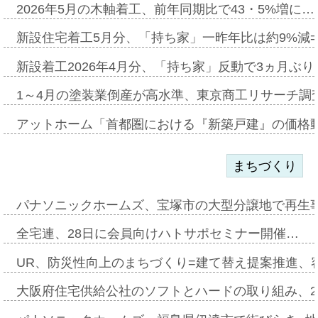
2026年5月の木軸着工、前年同期比で43・5%増に…
新設住宅着工5月分、「持ち家」一昨年比は約9%減=
新設着工2026年4月分、「持ち家」反動で3ヵ月ぶ
1～4月の塗装業倒産が高水準、東京商工リサーチ調
アットホーム「首都圏における『新築戸建』の価格
まちづくり
パナソニックホームズ、宝塚市の大型分譲地で再生
全宅連、28日に会員向けハトサポセミナー開催…
UR、防災性向上のまちづくり=建て替え提案推進、
大阪府住宅供給公社のソフトとハードの取り組み、2