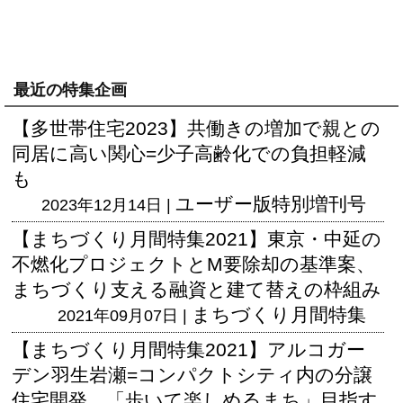
最近の特集企画
【多世帯住宅2023】共働きの増加で親との
同居に高い関心=少子高齢化での負担軽減
も
ユーザー版
特別増刊号
2023年12月14日 |
【まちづくり月間特集2021】東京・中延の
不燃化プロジェクトとM要除却の基準案、
まちづくり支える融資と建て替えの枠組み
まちづくり月間特集
2021年09月07日 |
【まちづくり月間特集2021】アルコガー
デン羽生岩瀬=コンパクトシティ内の分譲
住宅開発、「歩いて楽しめるまち」目指す