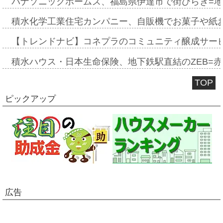
パナソニックホームズ、福島県伊達市で街びらき=
積水化学工業住宅カンパニー、自販機でお菓子や紙
【トレンドナビ】コネプラのコミュニティ醸成サー
積水ハウス・日本生命保険、地下鉄駅直結のZEB=赤坂
TOP
ピックアップ
広告