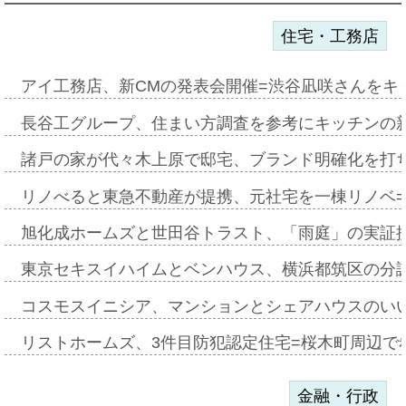
住宅・工務店
アイ工務店、新CMの発表会開催=渋谷凪咲さんをキ
長谷工グループ、住まい方調査を参考にキッチンの
諸戸の家が代々木上原で邸宅、ブランド明確化を打
リノべると東急不動産が提携、元社宅を一棟リノベ
旭化成ホームズと世田谷トラスト、「雨庭」の実証
東京セキスイハイムとベンハウス、横浜都筑区の分
コスモスイニシア、マンションとシェアハウスのい
リストホームズ、3件目防犯認定住宅=桜木町周辺で
金融・行政