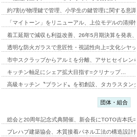
約7割が物理鍵で管理、小学生の鍵管理に関する意識調査
「マイトーン」をリニューアル、上位モデルの清掃
着工延期で減収も利益改善、26年5月期決算を発表
透明な防火ガラスで意匠性・視認性向上=文化シヤ
市中スクラップからアルミを分離、アサヒセイレン
キッチン軸足にシェア拡大目指す=クリナップ…
高級キッチン〝ブランド〟を初創設、タカラスタン
団体・組合
総会と20周年記念式典開催、新会長にTOTO吉本氏
プレハブ建築協会、木質接着パネル工法の構造設計