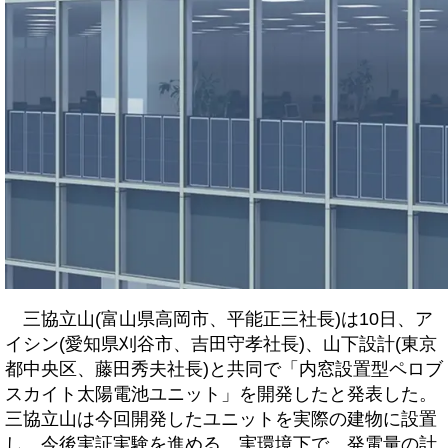
三協立山(富山県高岡市、平能正三社長)は10日、ア
イシン(愛知県刈谷市、吉田守孝社長)、山下設計(東京
都中央区、藤田秀夫社長)と共同で「内窓設置型ペロブ
スカイト太陽電池ユニット」を開発したと発表した。
三協立山は今回開発したユニットを実際の建物に設置
し、今後実証実験を進める。実環境下で、発電量の計