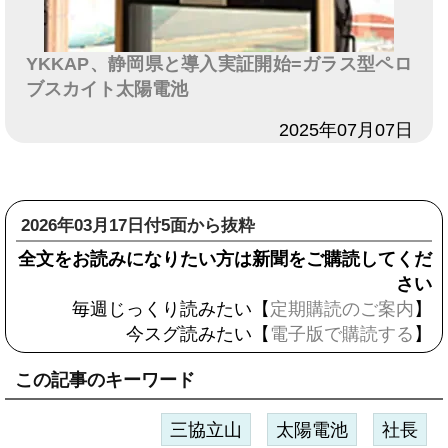
YKKAP、静岡県と導入実証開始=ガラス型ペロ
ブスカイト太陽電池
日付
2025年07月07日
2026年03月17日付5面から抜粋
全文をお読みになりたい方は新聞をご購読してくだ
さい
毎週じっくり読みたい【
定期購読のご案内
】
今スグ読みたい【
電子版で購読する
】
この記事のキーワード
三協立山
太陽電池
社長