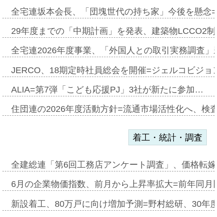
全宅連坂本会長、「団塊世代の持ち家」今後を懸念
29年度までの「中期計画」を発表、建築物LCCO2
全宅連2026年度事業、「外国人との取引実務調査」新
JERCO、18期定時社員総会を開催=ジェルコビジョン
ALIA=第7弾「こども応援PJ」3社が新たに参加…
住団連の2026年度活動方針=流通市場活性化へ、検
着工・統計・調査
全建総連「第6回工務店アンケート調査」、価格転嫁
6月の企業物価指数、前月から上昇率拡大=前年同月比
新設着工、80万戸に向け増加予測=野村総研、30年