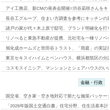
アイ工務店、新CMの発表会開催=渋谷凪咲さんをキ
長谷工グループ、住まい方調査を参考にキッチンの
諸戸の家が代々木上原で邸宅、ブランド明確化を打
リノべると東急不動産が提携、元社宅を一棟リノベ
旭化成ホームズと世田谷トラスト、「雨庭」の実証
東京セキスイハイムとベンハウス、横浜都筑区の分
コスモスイニシア、マンションとシェアハウスのい
金融・行政
国交省、空き家・空き地対応で新たな施策パッケー
「2026年版国土交通白書」住宅分野、住生活基本計