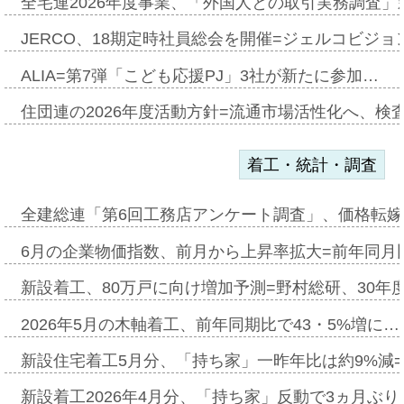
全宅連2026年度事業、「外国人との取引実務調査」新
JERCO、18期定時社員総会を開催=ジェルコビジョン
ALIA=第7弾「こども応援PJ」3社が新たに参加…
住団連の2026年度活動方針=流通市場活性化へ、検
着工・統計・調査
全建総連「第6回工務店アンケート調査」、価格転嫁
6月の企業物価指数、前月から上昇率拡大=前年同月比
新設着工、80万戸に向け増加予測=野村総研、30年
2026年5月の木軸着工、前年同期比で43・5%増に…
新設住宅着工5月分、「持ち家」一昨年比は約9%減=
新設着工2026年4月分、「持ち家」反動で3ヵ月ぶ