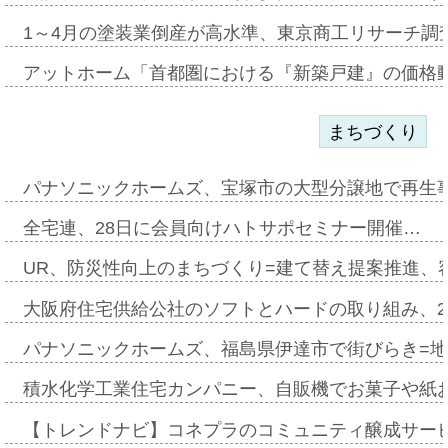
1～4月の塗装業倒産が高水準、東京商工リサーチ調
アットホーム「首都圏における『新築戸建』の価格
まちづくり
パナソニックホームズ、宝塚市の大型分譲地で再生
全宅連、28日に会員向けハトサポセミナー開催…
UR、防災性向上のまちづくり=建て替え提案推進、
大阪府住宅供給公社のソフトとハードの取り組み、2
パナソニックホームズ、福島県伊達市で街びらき=
積水化学工業住宅カンパニー、自販機でお菓子や紙
【トレンドナビ】コネプラのコミュニティ醸成サー