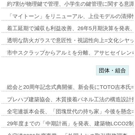
約7割が物理鍵で管理、小学生の鍵管理に関する意識調査
「マイトーン」をリニューアル、上位モデルの清掃
着工延期で減収も利益改善、26年5月期決算を発表
透明な防火ガラスで意匠性・視認性向上=文化シヤ
市中スクラップからアルミを分離、アサヒセイレン
団体・組合
総会と20周年記念式典開催、新会長にTOTO吉本氏
プレハブ建築協会、木質接着パネル工法の構造設計
全宅連坂本会長、「団塊世代の持ち家」今後を懸念
29年度までの「中期計画」を発表、建築物LCCO2