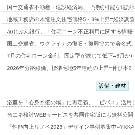
国土交通省不動産・建設経済局、〝持続可能な建設
地域工務店の木造注文住宅価格5・3%上昇=経済調
auじぶん銀行、「住宅ローン不正利用に関する情報
国土交通省、ウクライナの復旧・復興協力で署名式
7月の住宅ローン金利、固定型が総じて低下=6月か
2026年分路線価、標準宅地5年連続の上昇=伸び率2・
設備・建材
浴室を「心身回復の場」に再定義、「ビバス」活用し
省エネ検討WEBサービスを共同住宅版にも無料公開、
「性能向上リノベ2026」デザイン事例募集中=YKKA