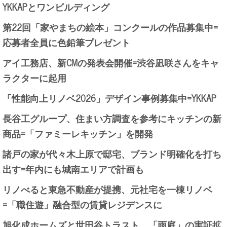
YKKAPとワンビルディング
第22回「家やまちの絵本」コンクールの作品募集中=
応募者全員に色鉛筆プレゼント
アイ工務店、新CMの発表会開催=渋谷凪咲さんをキャ
ラクターに起用
「性能向上リノベ2026」デザイン事例募集中=YKKAP
長谷工グループ、住まい方調査を参考にキッチンの新
商品=「ファミーレキッチン」を開発
諸戸の家が代々木上原で邸宅、ブランド明確化を打ち
出す=年内にも城南エリアで計画も
リノべると東急不動産が提携、元社宅を一棟リノベ
=「職住遊」融合型の賃貸レジデンスに
旭化成ホームズと世田谷トラスト、「雨庭」の実証拡