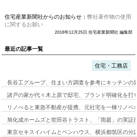
住宅産業新聞社からのお知らせ：
弊社著作物の使用
に関するお願い
2018年12月25日 住宅産業新聞社 編集部
最近の記事一覧
住宅・工務店
長谷工グループ、住まい方調査を参考にキッチンの
諸戸の家が代々木上原で邸宅、ブランド明確化を打
リノべると東急不動産が提携、元社宅を一棟リノベ
旭化成ホームズと世田谷トラスト、「雨庭」の実証
東京セキスイハイムとベンハウス、横浜都筑区の分