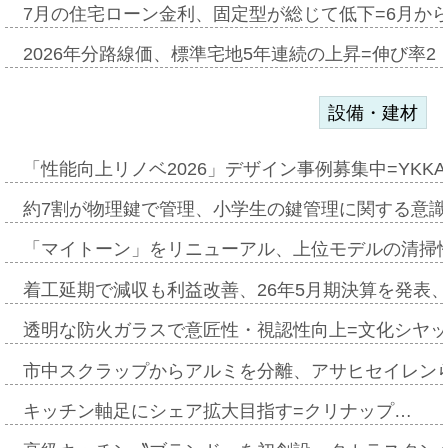
7月の住宅ローン金利、固定型が総じて低下=6月か
2026年分路線価、標準宅地5年連続の上昇=伸び率2・
設備・建材
「性能向上リノベ2026」デザイン事例募集中=YKKA
約7割が物理鍵で管理、小学生の鍵管理に関する意識調査
「マイトーン」をリニューアル、上位モデルの清掃
着工延期で減収も利益改善、26年5月期決算を発表
透明な防火ガラスで意匠性・視認性向上=文化シヤ
市中スクラップからアルミを分離、アサヒセイレン
キッチン軸足にシェア拡大目指す=クリナップ…