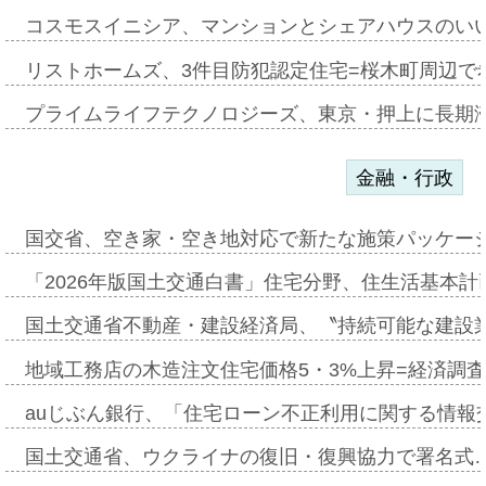
コスモスイニシア、マンションとシェアハウスのい
リストホームズ、3件目防犯認定住宅=桜木町周辺で
プライムライフテクノロジーズ、東京・押上に長期
金融・行政
国交省、空き家・空き地対応で新たな施策パッケー
「2026年版国土交通白書」住宅分野、住生活基本計
国土交通省不動産・建設経済局、〝持続可能な建設
地域工務店の木造注文住宅価格5・3%上昇=経済調
auじぶん銀行、「住宅ローン不正利用に関する情報
国土交通省、ウクライナの復旧・復興協力で署名式