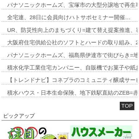
パナソニックホームズ、宝塚市の大型分譲地で再生
全宅連、28日に会員向けハトサポセミナー開催…
UR、防災性向上のまちづくり=建て替え提案推進、
大阪府住宅供給公社のソフトとハードの取り組み、2
パナソニックホームズ、福島県伊達市で街びらき=
積水化学工業住宅カンパニー、自販機でお菓子や紙
【トレンドナビ】コネプラのコミュニティ醸成サー
積水ハウス・日本生命保険、地下鉄駅直結のZEB=赤坂
TOP
ピックアップ