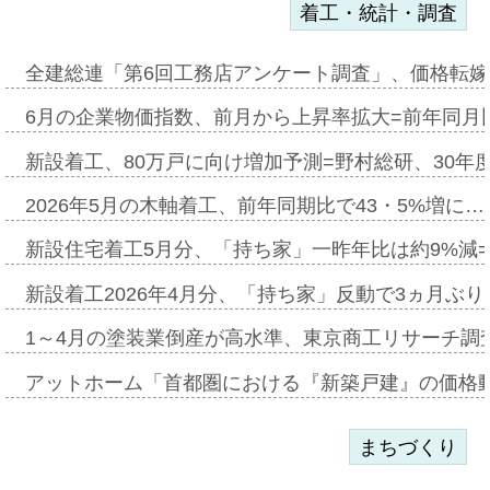
着工・統計・調査
全建総連「第6回工務店アンケート調査」、価格転嫁
6月の企業物価指数、前月から上昇率拡大=前年同月比
新設着工、80万戸に向け増加予測=野村総研、30年
2026年5月の木軸着工、前年同期比で43・5%増に…
新設住宅着工5月分、「持ち家」一昨年比は約9%減=
新設着工2026年4月分、「持ち家」反動で3ヵ月ぶ
1～4月の塗装業倒産が高水準、東京商工リサーチ調
アットホーム「首都圏における『新築戸建』の価格
まちづくり