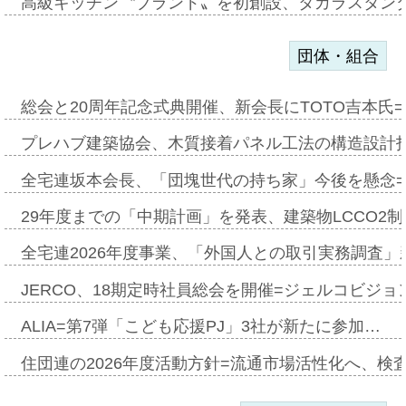
高級キッチン〝ブランド〟を初創設、タカラスタン
団体・組合
総会と20周年記念式典開催、新会長にTOTO吉本氏
プレハブ建築協会、木質接着パネル工法の構造設計
全宅連坂本会長、「団塊世代の持ち家」今後を懸念
29年度までの「中期計画」を発表、建築物LCCO2
全宅連2026年度事業、「外国人との取引実務調査」新
JERCO、18期定時社員総会を開催=ジェルコビジョン
ALIA=第7弾「こども応援PJ」3社が新たに参加…
住団連の2026年度活動方針=流通市場活性化へ、検