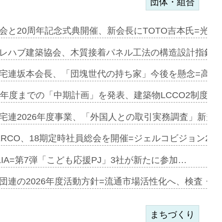
団体・組合
会と20周年記念式典開催、新会長にTOTO吉本氏=光触
e…
レハブ建築協会、木質接着パネル工法の構造設計指針を
加=リンナ…
宅連坂本会長、「団塊世代の持ち家」今後を懸念=高齢
見込む=…
9年度までの「中期計画」を発表、建築物LCCO2制度へ
宅連2026年度事業、「外国人との取引実務調査」新規に
開始=三協…
ERCO、18期定時社員総会を開催=ジェルコビジョン203
LIA=第7弾「こども応援PJ」3社が新たに参加…
築分譲M専用…
団連の2026年度活動方針=流通市場活性化へ、検査・
まちづくり