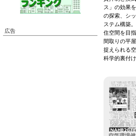
ス」の効果
の探索、シ
ステム構築
広告
住空間を目指
間取りの平
捉えられる
科学的裏付
空気環境健