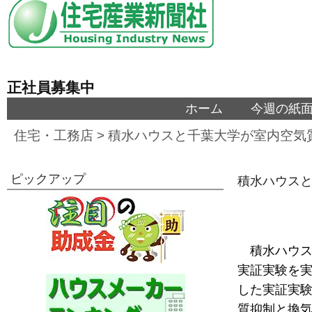
正社員募集中
ホーム
今週の紙
住宅・工務店
>
積水ハウスと千葉大学が室内空気
ピックアップ
積水ハウス
積水ハウス
実証実験を
した実証実験
質抑制と換