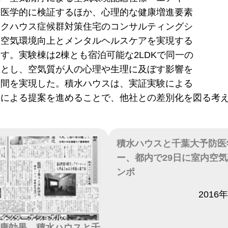
を医学的に検証するほか、心理的な健康増進要素
ックハウス症候群対策住宅のコンサルティングシ
。空気環境向上とメンタルヘルスケアを実現する
す。実験棟は2棟とも宿泊可能な2LDKで同一の
屋とし、空気質が人の心理や生理に及ぼす影響を
空間を実現した。積水ハウスは、実証実験による
けによる提案を進めることで、他社との差別化を図る考
積水ハウスと千葉大予防医
ー、都内で29日に室内空
ンポ
日付
2016
康効果、積水ハウスと千