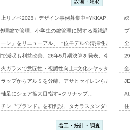
設備・建材
上リノベ2026」デザイン事例募集中=YKKAP…
総
物理鍵で管理、小学生の鍵管理に関する意識調査=Natur
プ
トーン」をリニューアル、上位モデルの清掃性と安全性追
全
で減収も利益改善、26年5月期決算を発表、今期は増収
2
防火ガラスで意匠性・視認性向上=文化シヤッター…
全
クラップからアルミを分離、アサヒセイレンらと協働開発
J
ン軸足にシェア拡大目指す=クリナップ…
A
ッチン〝ブランド〟を初創設、タカラスタンダードが新
住
着工・統計・調査