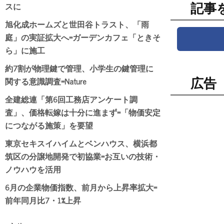
スに
記事
旭化成ホームズと世田谷トラスト、「雨
庭」の実証拡大へ=ガーデンカフェ「ときそ
ら」に施工
約7割が物理鍵で管理、小学生の鍵管理に
関する意識調査=Nature
広告
全建総連「第6回工務店アンケート調
査」、価格転嫁は十分に進まず=「物価安定
につながる施策」を要望
東京セキスイハイムとベンハウス、横浜都
筑区の分譲地開発で初協業=お互いの技術・
ノウハウを活用
6月の企業物価指数、前月から上昇率拡大=
前年同月比7・1%上昇