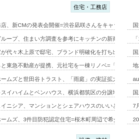
住宅・工務店
務店、新CMの発表会開催=渋谷凪咲さんをキャラクター
国
グループ、住まい方調査を参考にキッチンの新商品=「フ
「
家が代々木上原で邸宅、ブランド明確化を打ち出す=年内
国
ると東急不動産が提携、元社宅を一棟リノベ=「職住遊」
地
ホームズと世田谷トラスト、「雨庭」の実証拡大へ=ガー
a
キスイハイムとベンハウス、横浜都筑区の分譲地開発で初
国
スイニシア、マンションとシェアハウスのいいとこどり
7
ホームズ、3件目防犯認定住宅=桜木町周辺で希少価値の
2