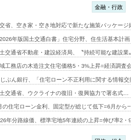
金融・行政
に起用…
交省、空き家・空き地対応で新たな施策パッケージ始動
ァミーレキ…
2026年版国土交通白書」住宅分野、住生活基本計画を
にも城南エ…
土交通省不動産・建設経済局、〝持続可能な建設業〟の
融合型の賃…
域工務店の木造注文住宅価格5・3%上昇=経済調査会「
デンカフェ…
uじぶん銀行、「住宅ローン不正利用に関する情報交換協
協業=お互…
土交通省、ウクライナの復旧・復興協力で署名式…
のコリビング…
月の住宅ローン金利、固定型が総じて低下=6月から一転
ある2階建…
026年分路線価、標準宅地5年連続の上昇=伸び率2・9%