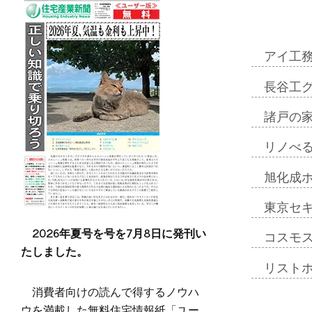
アイ工
長谷工
諸戸の
リノべ
旭化成
東京セ
2026年夏号を号を7月8日に発刊い
コスモ
たしました。
リスト
消費者向けの読んで得するノウハ
ウを満載した無料住宅情報紙「ユー