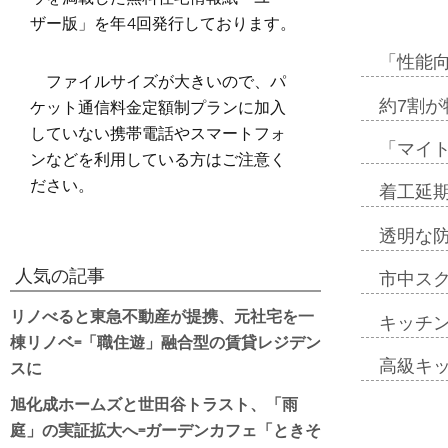
ザー版」を年4回発行しております。
「性能向
ファイルサイズが大きいので、パ
ケット通信料金定額制プランに加入
約7割が
していない携帯電話やスマートフォ
「マイ
ンなどを利用している方はご注意く
ださい。
着工延期
透明な
人気の記事
市中ス
リノべると東急不動産が提携、元社宅を一
キッチ
棟リノベ=「職住遊」融合型の賃貸レジデン
スに
高級キ
旭化成ホームズと世田谷トラスト、「雨
庭」の実証拡大へ=ガーデンカフェ「ときそ