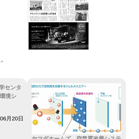
え。
学センタ
気環境シ
年06月20日
ヤマダホームズ、空気質改善システ