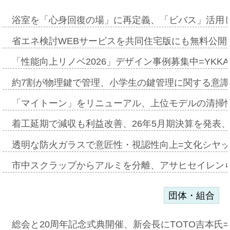
浴室を「心身回復の場」に再定義、「ビバス」活用し
省エネ検討WEBサービスを共同住宅版にも無料公開、
「性能向上リノベ2026」デザイン事例募集中=YKKA
約7割が物理鍵で管理、小学生の鍵管理に関する意識調査
「マイトーン」をリニューアル、上位モデルの清掃
着工延期で減収も利益改善、26年5月期決算を発表
透明な防火ガラスで意匠性・視認性向上=文化シヤ
市中スクラップからアルミを分離、アサヒセイレン
団体・組合
総会と20周年記念式典開催、新会長にTOTO吉本氏