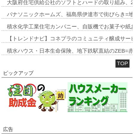
大阪府住宅供給公社のソフトとハードの取り組み、2
パナソニックホームズ、福島県伊達市で街びらき=
積水化学工業住宅カンパニー、自販機でお菓子や紙
【トレンドナビ】コネプラのコミュニティ醸成サー
積水ハウス・日本生命保険、地下鉄駅直結のZEB=赤坂
TOP
ピックアップ
広告