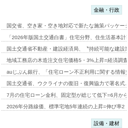
金融・行政
国交省、空き家・空き地対応で新たな施策パッケー
「2026年版国土交通白書」住宅分野、住生活基本計
国土交通省不動産・建設経済局、〝持続可能な建設
地域工務店の木造注文住宅価格5・3%上昇=経済調
auじぶん銀行、「住宅ローン不正利用に関する情報
国土交通省、ウクライナの復旧・復興協力で署名式
7月の住宅ローン金利、固定型が総じて低下=6月か
2026年分路線価、標準宅地5年連続の上昇=伸び率2・
設備・建材