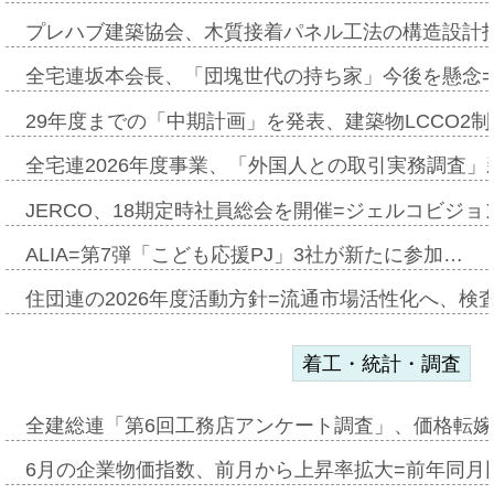
プレハブ建築協会、木質接着パネル工法の構造設計
全宅連坂本会長、「団塊世代の持ち家」今後を懸念
29年度までの「中期計画」を発表、建築物LCCO2
全宅連2026年度事業、「外国人との取引実務調査」新
JERCO、18期定時社員総会を開催=ジェルコビジョン
ALIA=第7弾「こども応援PJ」3社が新たに参加…
住団連の2026年度活動方針=流通市場活性化へ、検
着工・統計・調査
全建総連「第6回工務店アンケート調査」、価格転嫁
6月の企業物価指数、前月から上昇率拡大=前年同月比