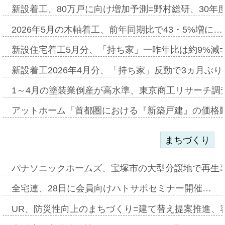
新設着工、80万戸に向け増加予測=野村総研、30年
2026年5月の木軸着工、前年同期比で43・5%増に…
新設住宅着工5月分、「持ち家」一昨年比は約9%減=
新設着工2026年4月分、「持ち家」反動で3ヵ月ぶ
1～4月の塗装業倒産が高水準、東京商工リサーチ調
アットホーム「首都圏における『新築戸建』の価格
まちづくり
パナソニックホームズ、宝塚市の大型分譲地で再生
全宅連、28日に会員向けハトサポセミナー開催…
UR、防災性向上のまちづくり=建て替え提案推進、