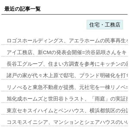
最近の記事一覧
住宅・工務店
ロゴスホールディングス、アエラホームの民事再生
アイ工務店、新CMの発表会開催=渋谷凪咲さんをキ
長谷工グループ、住まい方調査を参考にキッチンの
諸戸の家が代々木上原で邸宅、ブランド明確化を打
リノべると東急不動産が提携、元社宅を一棟リノベ
旭化成ホームズと世田谷トラスト、「雨庭」の実証
東京セキスイハイムとベンハウス、横浜都筑区の分
コスモスイニシア、マンションとシェアハウスのい