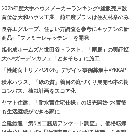
2025年度大手ハウスメーカーランキング=総販売戸数
首位は大和ハウス工業、前年度プラスは住友林業のみ
長谷工グループ、住まい方調査を参考にキッチンの新
商品=「ファミーレキッチン」を開発
旭化成ホームズと世田谷トラスト、「雨庭」の実証拡
大へ=ガーデンカフェ「ときそら」に施工
「性能向上リノベ2026」デザイン事例募集中=YKKAP
積水ハウス、「緑の質」着目の庭づくり展開=5本の樹
コンパス、植栽計画をスコア化
ヤマト住建、「耐水害住宅仕様」の販売開始=水害後
も生活継続ができる家に
全建総連「第6回工務店アンケート調査」、価格転嫁
は十分に進まず=「物価安定につながる施策」を要望