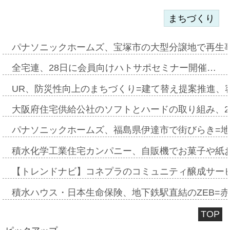
まちづくり
パナソニックホームズ、宝塚市の大型分譲地で再生
全宅連、28日に会員向けハトサポセミナー開催…
UR、防災性向上のまちづくり=建て替え提案推進、
大阪府住宅供給公社のソフトとハードの取り組み、2
パナソニックホームズ、福島県伊達市で街びらき=
積水化学工業住宅カンパニー、自販機でお菓子や紙
【トレンドナビ】コネプラのコミュニティ醸成サー
積水ハウス・日本生命保険、地下鉄駅直結のZEB=赤坂
TOP