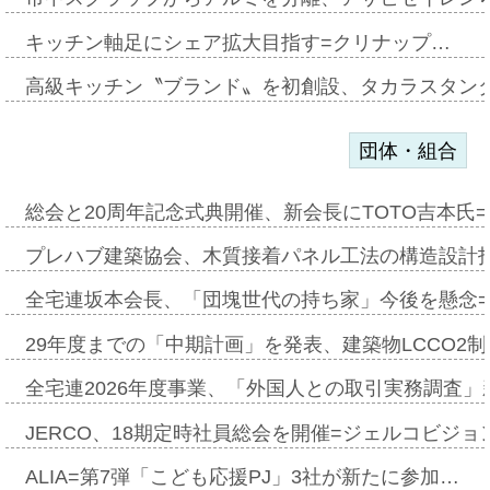
キッチン軸足にシェア拡大目指す=クリナップ…
高級キッチン〝ブランド〟を初創設、タカラスタン
団体・組合
総会と20周年記念式典開催、新会長にTOTO吉本氏
プレハブ建築協会、木質接着パネル工法の構造設計
全宅連坂本会長、「団塊世代の持ち家」今後を懸念
29年度までの「中期計画」を発表、建築物LCCO2
全宅連2026年度事業、「外国人との取引実務調査」新
JERCO、18期定時社員総会を開催=ジェルコビジョン
ALIA=第7弾「こども応援PJ」3社が新たに参加…