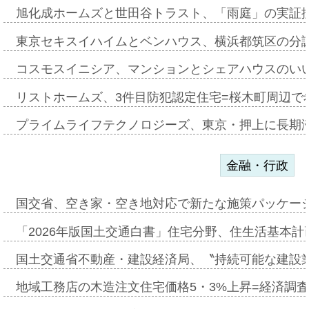
旭化成ホームズと世田谷トラスト、「雨庭」の実証
東京セキスイハイムとベンハウス、横浜都筑区の分
コスモスイニシア、マンションとシェアハウスのい
リストホームズ、3件目防犯認定住宅=桜木町周辺で
プライムライフテクノロジーズ、東京・押上に長期
金融・行政
国交省、空き家・空き地対応で新たな施策パッケー
「2026年版国土交通白書」住宅分野、住生活基本計
国土交通省不動産・建設経済局、〝持続可能な建設
地域工務店の木造注文住宅価格5・3%上昇=経済調