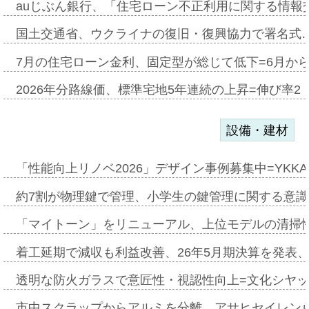
auじぶん銀行、「住宅ローン不正利用に関する情報
国土交通省、ウクライナの復旧・復興協力で署名式
7月の住宅ローン金利、固定型が総じて低下=6月か
2026年分路線価、標準宅地5年連続の上昇=伸び率2・
設備・建材
「性能向上リノベ2026」デザイン事例募集中=YKKA
約7割が物理鍵で管理、小学生の鍵管理に関する意識調査
「マイトーン」をリニューアル、上位モデルの清掃
着工延期で減収も利益改善、26年5月期決算を発表
透明な防火ガラスで意匠性・視認性向上=文化シヤ
市中スクラップからアルミを分離、アサヒセイレン