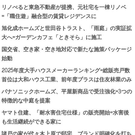
リノべると東急不動産が提携、元社宅を一棟リノベ
=「職住遊」融合型の賃貸レジデンスに
旭化成ホームズと世田谷トラスト、「雨庭」の実証拡
大へ=ガーデンカフェ「ときそら」に施工
国交省、空き家・空き地対応で新たな施策パッケージ
始動
2025年度大手ハウスメーカーランキング=総販売戸数
首位は大和ハウス工業、前年度プラスは住友林業のみ
パナソニックホームズ、平屋新商品で受注強化=3つの
特徴的な中庭を提案
ヤマト住建、「耐水害住宅仕様」の販売開始=水害後
も生活継続ができる家に
諸戸の家が代々木上原で邸宅、ブランド明確化を打ち