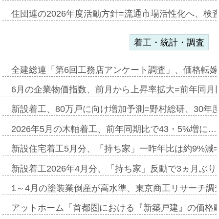
住団連の2026年度活動方針=流通市場活性化へ、検
着工・統計・調査
全建総連「第6回工務店アンケート調査」、価格転嫁
6月の企業物価指数、前月から上昇率拡大=前年同月比
新設着工、80万戸に向け増加予測=野村総研、30年
2026年5月の木軸着工、前年同期比で43・5%増に…
新設住宅着工5月分、「持ち家」一昨年比は約9%減=
新設着工2026年4月分、「持ち家」反動で3ヵ月ぶ
1～4月の塗装業倒産が高水準、東京商工リサーチ調
アットホーム「首都圏における『新築戸建』の価格