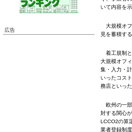
いて内容を
大規模オ
広告
見を蓄積す
着工規制
大規模オフ
集・入力・
いったコス
務店といっ
欧州の一部
対する関心
LCCO2の
業者登録制