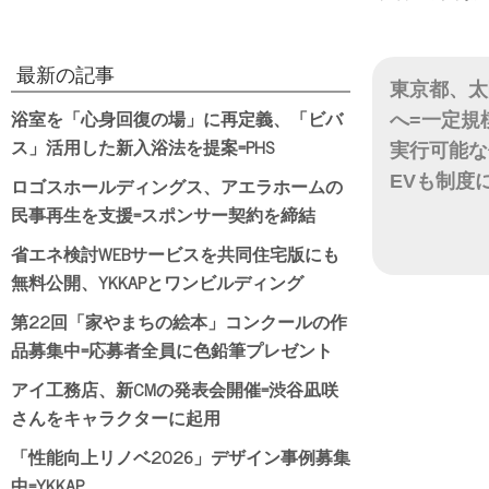
最新の記事
東京都、太
浴室を「心身回復の場」に再定義、「ビバ
へ=一定規
ス」活用した新入浴法を提案=PHS
実行可能な
EVも制度
ロゴスホールディングス、アエラホームの
民事再生を支援=スポンサー契約を締結
日付
省エネ検討WEBサービスを共同住宅版にも
無料公開、YKKAPとワンビルディング
第22回「家やまちの絵本」コンクールの作
品募集中=応募者全員に色鉛筆プレゼント
アイ工務店、新CMの発表会開催=渋谷凪咲
さんをキャラクターに起用
「性能向上リノベ2026」デザイン事例募集
中=YKKAP