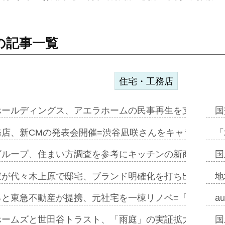
の記事一覧
住宅・工務店
ホールディングス、アエラホームの民事再生を支援=スポ
国
務店、新CMの発表会開催=渋谷凪咲さんをキャラクター
「
グループ、住まい方調査を参考にキッチンの新商品=「フ
国
家が代々木上原で邸宅、ブランド明確化を打ち出す=年内
地
ると東急不動産が提携、元社宅を一棟リノベ=「職住遊」
a
ホームズと世田谷トラスト、「雨庭」の実証拡大へ=ガー
国