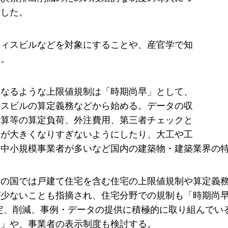
示した。
フィスビルなどを対象にすることや、産官学で知
る。
となるような上限値規制は「時期尚早」として、
ィスビルの算定義務などから始める。データの収
計算等の算定負荷、外注費用、第三者チェックと
トが大きくなりすぎないようにしたり、大工や工
た中小規模事業者が多いなど国内の建築物・建築業界の
の国では戸建て住宅を含む住宅の上限値規制や算定義務
が少ないことも指摘され、住宅分野での規制も「時期尚
算定、削減、事例・データの提供に積極的に取り組んで
度」や、事業者の表示制度も検討する。