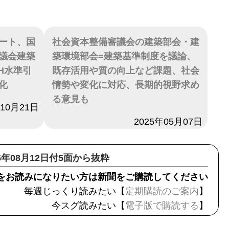
ート、国
社会資本整備審議会の建築部会・建
議会建築
築環境部会=建築基準制度を議論、
H水準引
既存活用や質の向上など課題、社会
化
情勢や変化に対応、長期的視野求め
る意見も
年10月21日
日付
2025年05月07日
25年08月12日付5面から抜粋
をお読みになりたい方は新聞をご購読してください
毎週じっくり読みたい【
定期購読のご案内
】
今スグ読みたい【
電子版で購読する
】