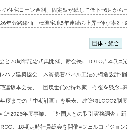
協業=お互…
月の住宅ローン金利、固定型が総じて低下=6月から一転
のコリビング…
026年分路線価、標準宅地5年連続の上昇=伸び率2・9%
団体・組合
を提案=P…
会と20周年記念式典開催、新会長にTOTO吉本氏=光触
とワンビ…
レハブ建築協会、木質接着パネル工法の構造設計指針を
宅連坂本会長、「団塊世代の持ち家」今後を懸念=高齢
e…
9年度までの「中期計画」を発表、建築物LCCO2制度へ
加=リンナ…
宅連2026年度事業、「外国人との取引実務調査」新規に
見込む=…
ERCO、18期定時社員総会を開催=ジェルコビジョン203