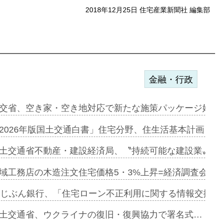
2018年12月25日 住宅産業新聞社 編集部
金融・行政
ンサー契約…
交省、空き家・空き地対応で新たな施策パッケージ始動
に起用…
2026年版国土交通白書」住宅分野、住生活基本計画を
ァミーレキ…
土交通省不動産・建設経済局、〝持続可能な建設業〟の
にも城南エ…
域工務店の木造注文住宅価格5・3%上昇=経済調査会「
融合型の賃…
uじぶん銀行、「住宅ローン不正利用に関する情報交換協
デンカフェ…
土交通省、ウクライナの復旧・復興協力で署名式…