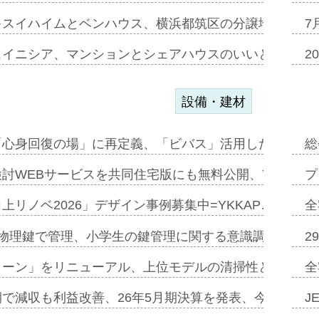
キスイハイムとベンハウス、横浜都筑区の分譲地開発で初
7
スイニシア、マンションとシェアハウスのいいとこどり
2
設備・建材
「心身回復の場」に再定義、「ビバス」活用した新入浴法
総
討WEBサービスを共同住宅版にも無料公開、YKKAP
プ
上リノベ2026」デザイン事例募集中=YKKAP…
全
物理鍵で管理、小学生の鍵管理に関する意識調査=Natur
2
トーン」をリニューアル、上位モデルの清掃性と安全性追
全
で減収も利益改善、26年5月期決算を発表、今期は増収
J