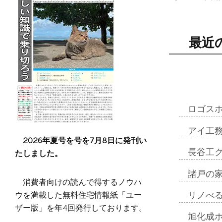
最近
ロゴス
アイ工
2026年夏号を号を7月8日に発刊い
たしました。
長谷工
諸戸の
消費者向けの読んで得するノウハ
ウを満載した無料住宅情報紙「ユー
リノべ
ザー版」を年4回発行しております。
旭化成