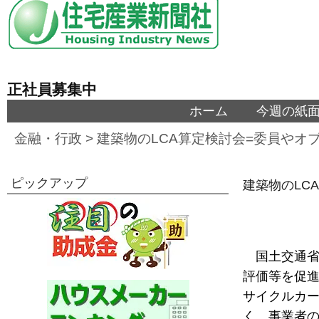
正社員募集中
ホーム
今週の紙
金融・行政
>
建築物のLCA算定検討会=委員やオ
ピックアップ
建築物のLC
国土交通
評価等を促進
サイクルカ
く、事業者