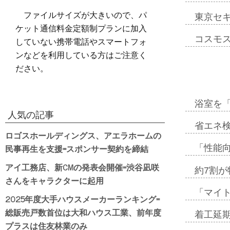
ファイルサイズが大きいので、パ
東京セ
ケット通信料金定額制プランに加入
コスモ
していない携帯電話やスマートフォ
ンなどを利用している方はご注意く
ださい。
浴室を
人気の記事
省エネ検
ロゴスホールディングス、アエラホームの
民事再生を支援=スポンサー契約を締結
「性能向
アイ工務店、新CMの発表会開催=渋谷凪咲
約7割が
さんをキャラクターに起用
「マイ
2025年度大手ハウスメーカーランキング=
総販売戸数首位は大和ハウス工業、前年度
着工延期
プラスは住友林業のみ