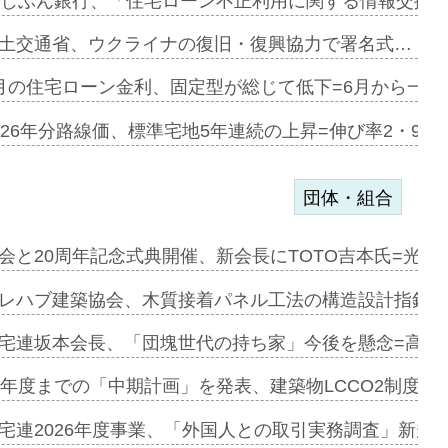
融合型の賃…
uじぶん銀行、「住宅ローン不正利用に関する情報交換協
デンカフェ…
土交通省、ウクライナの復旧・復興協力で署名式…
協業=お互…
月の住宅ローン金利、固定型が総じて低下=6月から一転
のコリビング…
026年分路線価、標準宅地5年連続の上昇=伸び率2・9%
団体・組合
を提案=P…
会と20周年記念式典開催、新会長にTOTO吉本氏=光触
とワンビ…
レハブ建築協会、木質接着パネル工法の構造設計指針を
宅連坂本会長、「団塊世代の持ち家」今後を懸念=高齢
e…
9年度までの「中期計画」を発表、建築物LCCO2制度へ
加=リンナ…
宅連2026年度事業、「外国人との取引実務調査」新規に