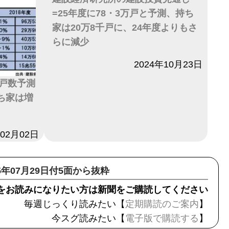
=25年度に78・3万戸と予測、持ち
家は20万8千戸に、24年度よりもさ
らに減少
日付
2024年10月23日
戸数予測
持ち家は増
年02月02日
25年07月29日付5面から抜粋
をお読みになりたい方は新聞をご購読してください
毎週じっくり読みたい【
定期購読のご案内
】
今スグ読みたい【
電子版で購読する
】