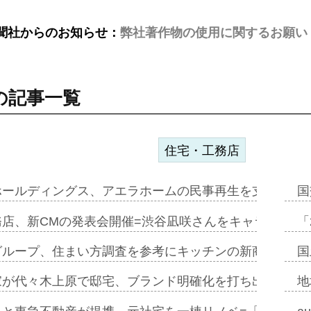
聞社からのお知らせ：
弊社著作物の使用に関するお願い
の記事一覧
住宅・工務店
ホールディングス、アエラホームの民事再生を支援=スポ
国
務店、新CMの発表会開催=渋谷凪咲さんをキャラクター
「
グループ、住まい方調査を参考にキッチンの新商品=「フ
国
家が代々木上原で邸宅、ブランド明確化を打ち出す=年内
地