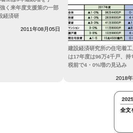
強く来年度支援策の一部
設経済研
2011年08月05日
建設経済研究所の住宅着工
は17年度は96万4千戸、
税前で4・0%増の見込み
日付
2018
20
全文