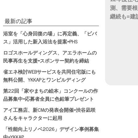
測、需要根
継続も=建
最新の記事
日付
浴室を「心身回復の場」に再定義、「ビバ
ス」活用した新入浴法を提案=PHS
ロゴスホールディングス、アエラホームの
民事再生を支援=スポンサー契約を締結
省エネ検討WEBサービスを共同住宅版にも
無料公開、YKKAPとワンビルディング
第22回「家やまちの絵本」コンクールの作
品募集中=応募者全員に色鉛筆プレゼント
アイ工務店、新CMの発表会開催=渋谷凪咲
さんをキャラクターに起用
「性能向上リノベ2026」デザイン事例募集
中=YKKAP