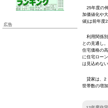
25年度の
加価値化や大
値)は前年度
広告
利用関係別
との見通し。
住宅価格の
に住宅ロー
は見込めな
貸家は、2
世帯数の増
12年度住