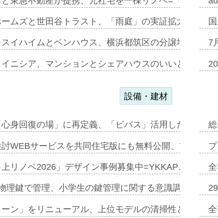
ると東急不動産が提携、元社宅を一棟リノベ=「職住遊」
a
ホームズと世田谷トラスト、「雨庭」の実証拡大へ=ガー
国
キスイハイムとベンハウス、横浜都筑区の分譲地開発で初
7
スイニシア、マンションとシェアハウスのいいとこどり
2
設備・建材
「心身回復の場」に再定義、「ビバス」活用した新入浴法
総
討WEBサービスを共同住宅版にも無料公開、YKKAP
プ
上リノベ2026」デザイン事例募集中=YKKAP…
全
物理鍵で管理、小学生の鍵管理に関する意識調査=Natur
2
トーン」をリニューアル、上位モデルの清掃性と安全性追
全