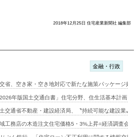
2018年12月25日 住宅産業新聞社 編集部
金融・行政
ンサー契約…
交省、空き家・空き地対応で新たな施策パッケージ始動
に起用…
2026年版国土交通白書」住宅分野、住生活基本計画を
ァミーレキ…
土交通省不動産・建設経済局、〝持続可能な建設業〟の
にも城南エ…
域工務店の木造注文住宅価格5・3%上昇=経済調査会「