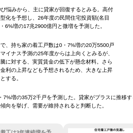
伸び悩みから、主に貸家が回復するとみる。高付
型化を予想し、26年度の民間住宅投資額(名目
2・6%増の17兆2900億円と微増を予測した。
で、持ち家の着工戸数は0・7%増の20万5500戸
マイナス予測の25年度からは上向くとみるが、
高騰に対する、実質賃金の低下が懸念材料。さら
ン金利の上昇なども予想されるため、大きな上昇
いとする。
・7%増の35万2千戸を予測した。貸家がプラスに推移
加傾向を挙げ、需要が維持されると判断した。
宅着工は3年連続増を予