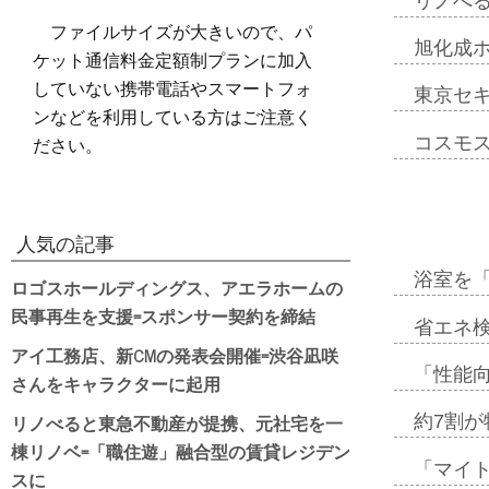
リノべ
ファイルサイズが大きいので、パ
旭化成
ケット通信料金定額制プランに加入
していない携帯電話やスマートフォ
東京セ
ンなどを利用している方はご注意く
ださい。
コスモ
人気の記事
浴室を
ロゴスホールディングス、アエラホームの
民事再生を支援=スポンサー契約を締結
省エネ検
アイ工務店、新CMの発表会開催=渋谷凪咲
「性能向
さんをキャラクターに起用
リノべると東急不動産が提携、元社宅を一
約7割が
棟リノベ=「職住遊」融合型の賃貸レジデン
「マイ
スに