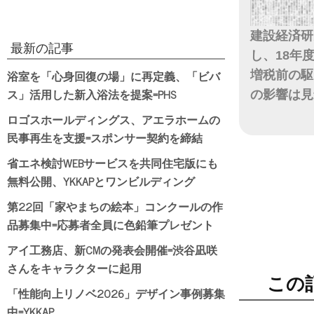
建設経済研
最新の記事
し、18年度
浴室を「心身回復の場」に再定義、「ビバ
増税前の駆
ス」活用した新入浴法を提案=PHS
の影響は見
ロゴスホールディングス、アエラホームの
日付
民事再生を支援=スポンサー契約を締結
省エネ検討WEBサービスを共同住宅版にも
無料公開、YKKAPとワンビルディング
第22回「家やまちの絵本」コンクールの作
品募集中=応募者全員に色鉛筆プレゼント
アイ工務店、新CMの発表会開催=渋谷凪咲
さんをキャラクターに起用
この
「性能向上リノベ2026」デザイン事例募集
中=YKKAP