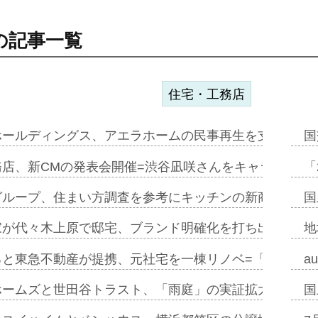
の記事一覧
住宅・工務店
ホールディングス、アエラホームの民事再生を支援=スポ
国
務店、新CMの発表会開催=渋谷凪咲さんをキャラクター
「
グループ、住まい方調査を参考にキッチンの新商品=「フ
国
家が代々木上原で邸宅、ブランド明確化を打ち出す=年内
地
ると東急不動産が提携、元社宅を一棟リノベ=「職住遊」
a
ホームズと世田谷トラスト、「雨庭」の実証拡大へ=ガー
国