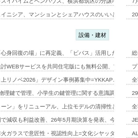
キスイハイムとベンハウス、横浜都筑区の分譲地開発で初
7
スイニシア、マンションとシェアハウスのいいとこどり
2
設備・建材
「心身回復の場」に再定義、「ビバス」活用した新入浴法
総
討WEBサービスを共同住宅版にも無料公開、YKKAP
プ
上リノベ2026」デザイン事例募集中=YKKAP…
全
物理鍵で管理、小学生の鍵管理に関する意識調査=Natur
2
トーン」をリニューアル、上位モデルの清掃性と安全性追
全
で減収も利益改善、26年5月期決算を発表、今期は増収
J
防火ガラスで意匠性・視認性向上=文化シヤッター…
A