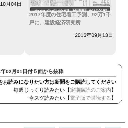
年10月04日
2017年度の住宅着工予測、92万1千
戸に、建設経済研究所
日付
2016年09月13日
18年02月01日付５面から抜粋
をお読みになりたい方は新聞をご購読してください
毎週じっくり読みたい【
定期購読のご案内
】
今スグ読みたい【
電子版で購読する
】