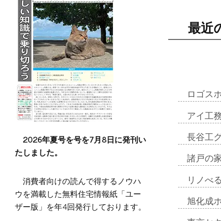
最近
ロゴス
アイ工
長谷工
2026年夏号を号を7月8日に発刊い
たしました。
諸戸の
消費者向けの読んで得するノウハ
リノべ
ウを満載した無料住宅情報紙「ユー
旭化成
ザー版」を年4回発行しております。