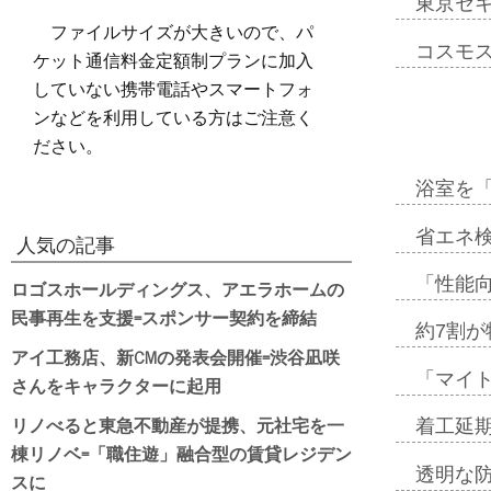
東京セ
ファイルサイズが大きいので、パ
コスモ
ケット通信料金定額制プランに加入
していない携帯電話やスマートフォ
ンなどを利用している方はご注意く
ださい。
浴室を
省エネ検
人気の記事
「性能向
ロゴスホールディングス、アエラホームの
民事再生を支援=スポンサー契約を締結
約7割が
アイ工務店、新CMの発表会開催=渋谷凪咲
「マイ
さんをキャラクターに起用
リノべると東急不動産が提携、元社宅を一
着工延期
棟リノベ=「職住遊」融合型の賃貸レジデン
透明な
スに