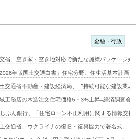
金融・行政
ンサー契約…
交省、空き家・空き地対応で新たな施策パッケージ始動
に起用…
2026年版国土交通白書」住宅分野、住生活基本計画を
ァミーレキ…
土交通省不動産・建設経済局、〝持続可能な建設業〟の
にも城南エ…
域工務店の木造注文住宅価格5・3%上昇=経済調査会「
融合型の賃…
uじぶん銀行、「住宅ローン不正利用に関する情報交換協
デンカフェ…
土交通省、ウクライナの復旧・復興協力で署名式…