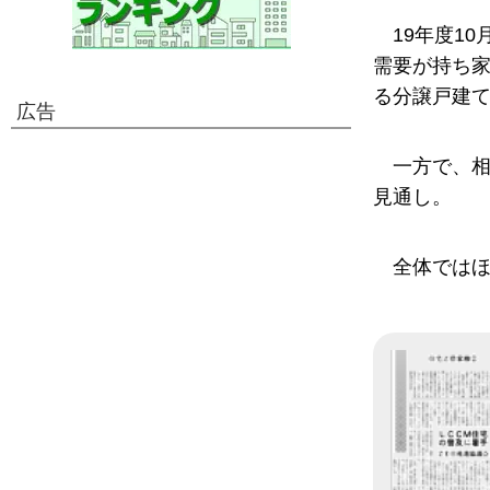
19年度1
需要が持ち
る分譲戸建
広告
一方で、
見通し。
全体ではほ