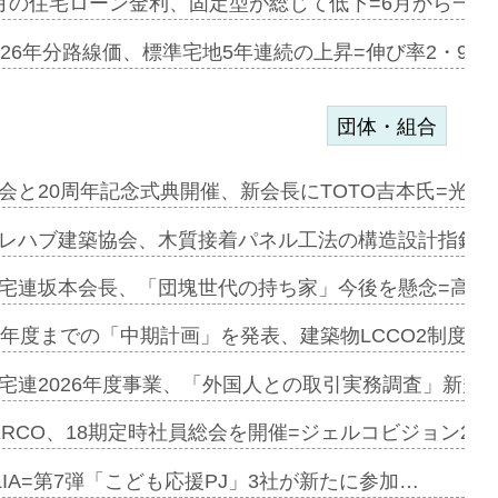
協業=お互…
月の住宅ローン金利、固定型が総じて低下=6月から一転
のコリビング…
026年分路線価、標準宅地5年連続の上昇=伸び率2・9%
団体・組合
を提案=P…
会と20周年記念式典開催、新会長にTOTO吉本氏=光触
とワンビ…
レハブ建築協会、木質接着パネル工法の構造設計指針を
宅連坂本会長、「団塊世代の持ち家」今後を懸念=高齢
e…
9年度までの「中期計画」を発表、建築物LCCO2制度へ
加=リンナ…
宅連2026年度事業、「外国人との取引実務調査」新規に
見込む=…
ERCO、18期定時社員総会を開催=ジェルコビジョン203
LIA=第7弾「こども応援PJ」3社が新たに参加…