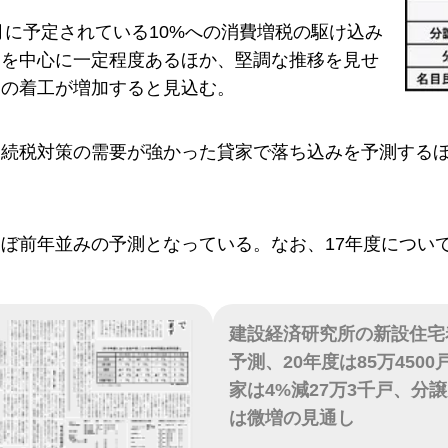
0月に予定されている10%への消費増税の駆け込み
家を中心に一定程度あるほか、堅調な推移を見せ
ての着工が増加すると見込む。
相続税対策の需要が強かった貸家で落ち込みを予測する
ぼ前年並みの予測となっている。なお、17年度については
建設経済研究所の新設住宅
予測、20年度は85万450
家は4%減27万3千戸、分
は微増の見通し