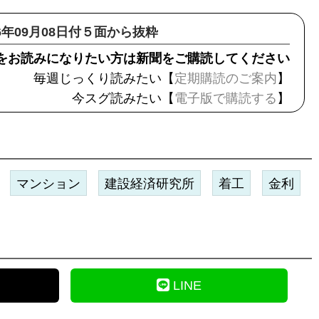
16年09月08日付５面から抜粋
をお読みになりたい方は新聞をご購読してください
毎週じっくり読みたい【
定期購読のご案内
】
今スグ読みたい【
電子版で購読する
】
マンション
建設経済研究所
着工
金利
LINE