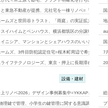
ると東急不動産が提携、元社宅を一棟リノベ=「職住遊」
国
ホームズと世田谷トラスト、「雨庭」の実証拡大へ=ガー
地
キスイハイムとベンハウス、横浜都筑区の分譲地開発で初
a
スイニシア、マンションとシェアハウスのいいとこどり
国
ホームズ、3件目防犯認定住宅=桜木町周辺で希少価値の
7
ムライフテクノロジーズ、東京・押上に長期滞在型ホテル
2
設備・建材
上リノベ2026」デザイン事例募集中=YKKAP…
総
物理鍵で管理、小学生の鍵管理に関する意識調査=Natur
プ