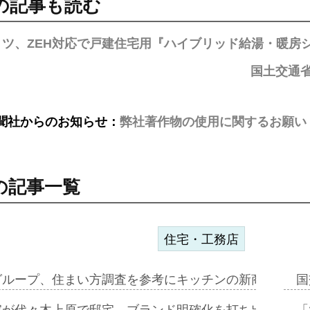
の記事も読む
リツ、ZEH対応で戸建住宅用『ハイブリッド給湯・暖房
国土交通
聞社からのお知らせ：
弊社著作物の使用に関するお願い
の記事一覧
住宅・工務店
グループ、住まい方調査を参考にキッチンの新商品=「フ
国
家が代々木上原で邸宅、ブランド明確化を打ち出す=年内
「