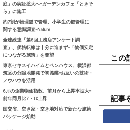
庭」の実証拡大へ=ガーデンカフェ「ときそ
ら」に施工
約7割が物理鍵で管理、小学生の鍵管理に
関する意識調査=Nature
全建総連「第6回工務店アンケート調
査」、価格転嫁は十分に進まず=「物価安定
につながる施策」を要望
この
東京セキスイハイムとベンハウス、横浜都
筑区の分譲地開発で初協業=お互いの技術・
ノウハウを活用
6月の企業物価指数、前月から上昇率拡大=
記事
前年同月比7・1%上昇
国交省、空き家・空き地対応で新たな施策
パッケージ始動