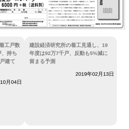
着工戸数
建設経済研究所の着工見通し、19
0戸、持ち
年度は92万7千戸、反動も5%減に
譲戸建て
留まる予測
日付
2019年02月13日
年10月04日