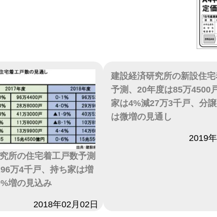
建設経済研究所の新設住宅
予測、20年度は85万450
家は4%減27万3千戸、分
は微増の見通し
日付
2019
究所の住宅着工戸数予測
は96万4千戸、持ち家は増
0%増の見込み
2018年02月02日