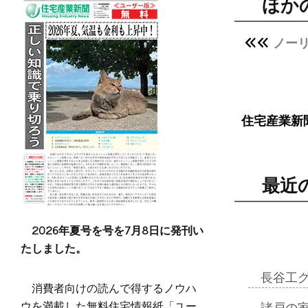
ほか
ノー
住宅産業新
最近
2026年夏号を号を7月8日に発刊い
たしました。
長谷工
消費者向けの読んで得するノウハ
ウを満載した無料住宅情報紙「ユー
諸戸の