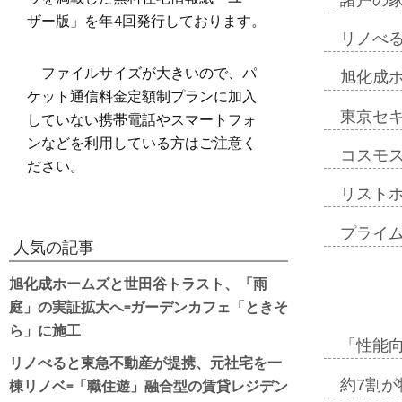
ザー版」を年4回発行しております。
リノべ
ファイルサイズが大きいので、パ
旭化成
ケット通信料金定額制プランに加入
していない携帯電話やスマートフォ
東京セ
ンなどを利用している方はご注意く
コスモ
ださい。
リスト
プライ
人気の記事
旭化成ホームズと世田谷トラスト、「雨
庭」の実証拡大へ=ガーデンカフェ「ときそ
ら」に施工
「性能向
リノべると東急不動産が提携、元社宅を一
棟リノベ=「職住遊」融合型の賃貸レジデン
約7割が