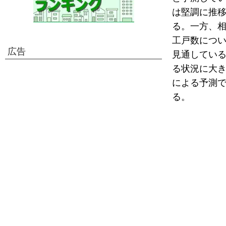
は堅調に推
る。一方、
工戸数につい
広告
見通してい
る状況に大
による予測
る。