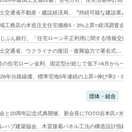
融合型の賃…
土交通省不動産・建設経済局、〝持続可能な建設業〟の
デンカフェ…
域工務店の木造注文住宅価格5・3%上昇=経済調査会「
協業=お互…
uじぶん銀行、「住宅ローン不正利用に関する情報交換協
のコリビング…
土交通省、ウクライナの復旧・復興協力で署名式…
ある2階建…
月の住宅ローン金利、固定型が総じて低下=6月から一転
第1弾が開…
026年分路線価、標準宅地5年連続の上昇=伸び率2・9%
団体・組合
会と20周年記念式典開催、新会長にTOTO吉本氏=光触
e…
レハブ建築協会、木質接着パネル工法の構造設計指針を