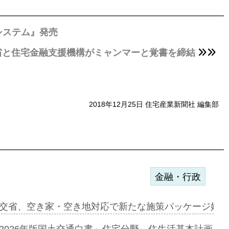
システム』発売
省と住宅金融支援機構がミャンマーと覚書を締結
2018年12月25日 住宅産業新聞社 編集部
金融・行政
ァミーレキ…
交省、空き家・空き地対応で新たな施策パッケージ始動
にも城南エ…
2026年版国土交通白書」住宅分野、住生活基本計画を