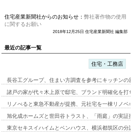
住宅産業新聞社からのお知らせ：
弊社著作物の使用
に関するお願い
2018年12月25日 住宅産業新聞社 編集部
最近の記事一覧
住宅・工務店
長谷工グループ、住まい方調査を参考にキッチンの
諸戸の家が代々木上原で邸宅、ブランド明確化を打
リノべると東急不動産が提携、元社宅を一棟リノベ
旭化成ホームズと世田谷トラスト、「雨庭」の実証
東京セキスイハイムとベンハウス、横浜都筑区の分