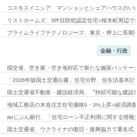
コスモスイニシア、マンションとシェアハウスのい
リストホームズ、3件目防犯認定住宅=桜木町周辺で
プライムライフテクノロジーズ、東京・押上に長期
金融・行政
国交省、空き家・空き地対応で新たな施策パッケー
「2026年版国土交通白書」住宅分野、住生活基本計
国土交通省不動産・建設経済局、〝持続可能な建設
地域工務店の木造注文住宅価格5・3%上昇=経済調
auじぶん銀行、「住宅ローン不正利用に関する情報
国土交通省、ウクライナの復旧・復興協力で署名式