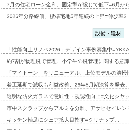
7月の住宅ローン金利、固定型が総じて低下=6月か
2026年分路線価、標準宅地5年連続の上昇=伸び率2・
設備・建材
「性能向上リノベ2026」デザイン事例募集中=YKKA
約7割が物理鍵で管理、小学生の鍵管理に関する意識調査
「マイトーン」をリニューアル、上位モデルの清掃
着工延期で減収も利益改善、26年5月期決算を発表
透明な防火ガラスで意匠性・視認性向上=文化シヤ
市中スクラップからアルミを分離、アサヒセイレン
キッチン軸足にシェア拡大目指す=クリナップ…