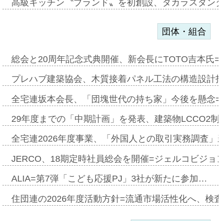
高級キッチン〝ブランド〟を初創設、タカラスタン
団体・組合
総会と20周年記念式典開催、新会長にTOTO吉本氏
プレハブ建築協会、木質接着パネル工法の構造設計
全宅連坂本会長、「団塊世代の持ち家」今後を懸念
29年度までの「中期計画」を発表、建築物LCCO2
全宅連2026年度事業、「外国人との取引実務調査」新
JERCO、18期定時社員総会を開催=ジェルコビジョン
ALIA=第7弾「こども応援PJ」3社が新たに参加…
住団連の2026年度活動方針=流通市場活性化へ、検