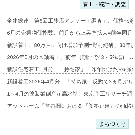
着工・統計・調査
全建総連「第6回工務店アンケート調査」、価格転嫁
6月の企業物価指数、前月から上昇率拡大=前年同月比
新設着工、80万戸に向け増加予測=野村総研、30年
2026年5月の木軸着工、前年同期比で43・5%増に…
新設住宅着工5月分、「持ち家」一昨年比は約9%減=
新設着工2026年4月分、「持ち家」反動で3ヵ月ぶ
1～4月の塗装業倒産が高水準、東京商工リサーチ調
アットホーム「首都圏における『新築戸建』の価格
まちづくり