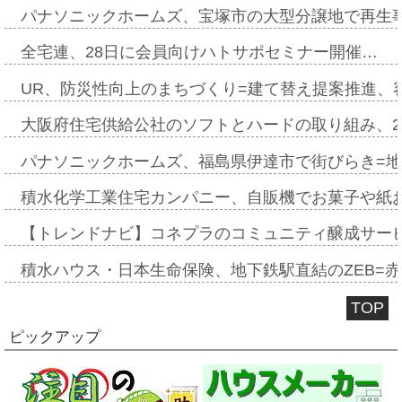
パナソニックホームズ、宝塚市の大型分譲地で再生
全宅連、28日に会員向けハトサポセミナー開催…
UR、防災性向上のまちづくり=建て替え提案推進、
大阪府住宅供給公社のソフトとハードの取り組み、2
パナソニックホームズ、福島県伊達市で街びらき=
積水化学工業住宅カンパニー、自販機でお菓子や紙
【トレンドナビ】コネプラのコミュニティ醸成サー
積水ハウス・日本生命保険、地下鉄駅直結のZEB=赤坂
TOP
ピックアップ