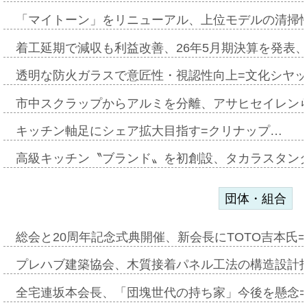
「マイトーン」をリニューアル、上位モデルの清掃
着工延期で減収も利益改善、26年5月期決算を発表
透明な防火ガラスで意匠性・視認性向上=文化シヤ
市中スクラップからアルミを分離、アサヒセイレン
キッチン軸足にシェア拡大目指す=クリナップ…
高級キッチン〝ブランド〟を初創設、タカラスタン
団体・組合
総会と20周年記念式典開催、新会長にTOTO吉本氏
プレハブ建築協会、木質接着パネル工法の構造設計
全宅連坂本会長、「団塊世代の持ち家」今後を懸念