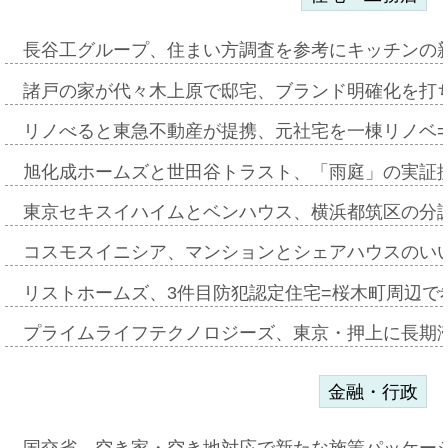
長谷工グループ、住まい方調査を参考にキッチンの
諸戸の家が代々木上原で邸宅、ブランド明確化を打
リノべると東急不動産が提携、元社宅を一棟リノベ
旭化成ホームズと世田谷トラスト、「雨庭」の実証
東京セキスイハイムとベンハウス、横浜都筑区の分
コスモスイニシア、マンションとシェアハウスのい
リストホームズ、3件目防犯認定住宅=桜木町周辺で
プライムライフテクノロジーズ、東京・押上に長期
金融・行政
国交省、空き家・空き地対応で新たな施策パッケー