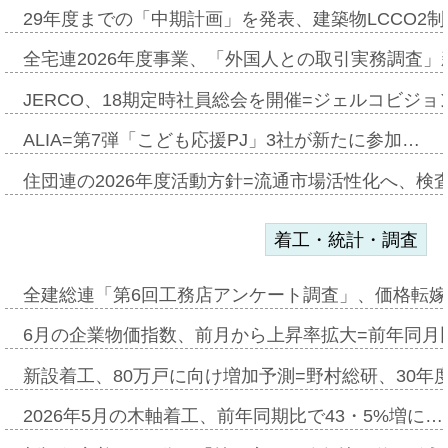
29年度までの「中期計画」を発表、建築物LCCO2
全宅連2026年度事業、「外国人との取引実務調査」新
JERCO、18期定時社員総会を開催=ジェルコビジョン
ALIA=第7弾「こども応援PJ」3社が新たに参加…
住団連の2026年度活動方針=流通市場活性化へ、検
着工・統計・調査
全建総連「第6回工務店アンケート調査」、価格転嫁
6月の企業物価指数、前月から上昇率拡大=前年同月比
新設着工、80万戸に向け増加予測=野村総研、30年
2026年5月の木軸着工、前年同期比で43・5%増に…