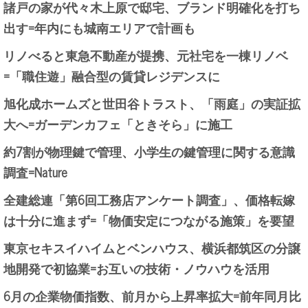
諸戸の家が代々木上原で邸宅、ブランド明確化を打ち
出す=年内にも城南エリアで計画も
リノべると東急不動産が提携、元社宅を一棟リノベ
=「職住遊」融合型の賃貸レジデンスに
旭化成ホームズと世田谷トラスト、「雨庭」の実証拡
大へ=ガーデンカフェ「ときそら」に施工
約7割が物理鍵で管理、小学生の鍵管理に関する意識
調査=Nature
全建総連「第6回工務店アンケート調査」、価格転嫁
は十分に進まず=「物価安定につながる施策」を要望
東京セキスイハイムとベンハウス、横浜都筑区の分譲
地開発で初協業=お互いの技術・ノウハウを活用
6月の企業物価指数、前月から上昇率拡大=前年同月比