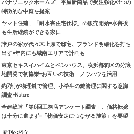
パナソニックホームズ、平屋新商品で受注強化=3つの
特徴的な中庭を提案
ヤマト住建、「耐水害住宅仕様」の販売開始=水害後
も生活継続ができる家に
諸戸の家が代々木上原で邸宅、ブランド明確化を打ち
出す=年内にも城南エリアで計画も
東京セキスイハイムとベンハウス、横浜都筑区の分譲
地開発で初協業=お互いの技術・ノウハウを活用
約7割が物理鍵で管理、小学生の鍵管理に関する意識
調査=Nature
全建総連「第6回工務店アンケート調査」、価格転嫁
は十分に進まず=「物価安定につながる施策」を要望
新刊の紹介