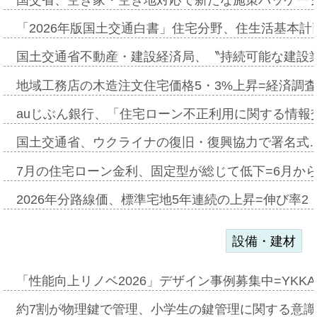
「2026年版国土交通白書」住宅分野、住生活基本計
国土交通省不動産・建設経済局、〝持続可能な建設
地域工務店の木造注文住宅価格5・3%上昇=経済調
auじぶん銀行、「住宅ローン不正利用に関する情報
国土交通省、ウクライナの復旧・復興協力で署名式
7月の住宅ローン金利、固定型が総じて低下=6月か
2026年分路線価、標準宅地5年連続の上昇=伸び率2・
設備・建材
「性能向上リノベ2026」デザイン事例募集中=YKKA
約7割が物理鍵で管理、小学生の鍵管理に関する意識調査