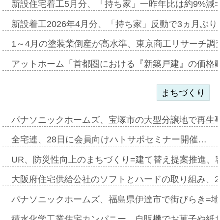
新設住宅着工5月分、「持ち家」一昨年比は約9%減=
新設着工2026年4月分、「持ち家」反動で3ヵ月ぶ
1～4月の塗装業倒産が高水準、東京商工リサーチ調
アットホーム「首都圏における『新築戸建』の価格
まちづくり
パナソニックホームズ、宝塚市の大型分譲地で再生
全宅連、28日に会員向けハトサポセミナー開催…
UR、防災性向上のまちづくり=建て替え提案推進、
大阪府住宅供給公社のソフトとハードの取り組み、2
パナソニックホームズ、福島県伊達市で街びらき=
積水化学工業住宅カンパニー、自販機でお菓子や紙