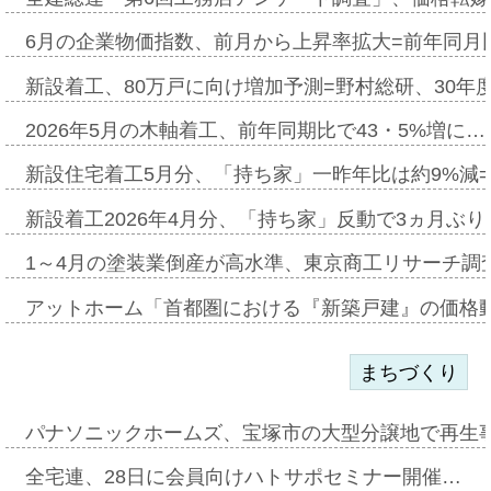
6月の企業物価指数、前月から上昇率拡大=前年同月比
新設着工、80万戸に向け増加予測=野村総研、30年
2026年5月の木軸着工、前年同期比で43・5%増に…
新設住宅着工5月分、「持ち家」一昨年比は約9%減=
新設着工2026年4月分、「持ち家」反動で3ヵ月ぶ
1～4月の塗装業倒産が高水準、東京商工リサーチ調
アットホーム「首都圏における『新築戸建』の価格
まちづくり
パナソニックホームズ、宝塚市の大型分譲地で再生
全宅連、28日に会員向けハトサポセミナー開催…