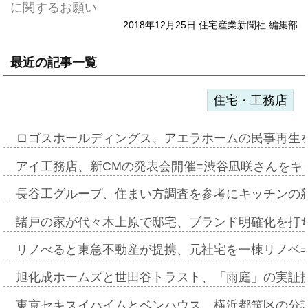
に関するお願い
2018年12月25日 住宅産業新聞社 編集部
最近の記事一覧
住宅・工務店
ロゴスホールディングス、アエラホームの民事再生
アイ工務店、新CMの発表会開催=渋谷凪咲さんをキ
長谷工グループ、住まい方調査を参考にキッチンの
諸戸の家が代々木上原で邸宅、ブランド明確化を打
リノべると東急不動産が提携、元社宅を一棟リノベ
旭化成ホームズと世田谷トラスト、「雨庭」の実証
東京セキスイハイムとベンハウス、横浜都筑区の分