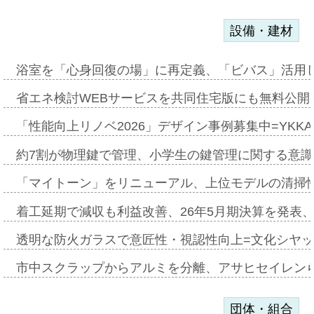
設備・建材
浴室を「心身回復の場」に再定義、「ビバス」活用し
省エネ検討WEBサービスを共同住宅版にも無料公開、
「性能向上リノベ2026」デザイン事例募集中=YKKA
約7割が物理鍵で管理、小学生の鍵管理に関する意識調査
「マイトーン」をリニューアル、上位モデルの清掃
着工延期で減収も利益改善、26年5月期決算を発表
透明な防火ガラスで意匠性・視認性向上=文化シヤ
市中スクラップからアルミを分離、アサヒセイレン
団体・組合