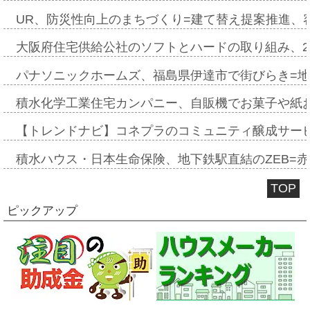
UR、防災性向上のまちづくり=建て替え提案推進、
大阪府住宅供給公社のソフトとハードの取り組み、2
パナソニックホームズ、福島県伊達市で街びらき=
積水化学工業住宅カンパニー、自販機でお菓子や紙
【トレンドナビ】コネプラのコミュニティ醸成サー
積水ハウス・日本生命保険、地下鉄駅直結のZEB=赤坂
TOP
ピックアップ