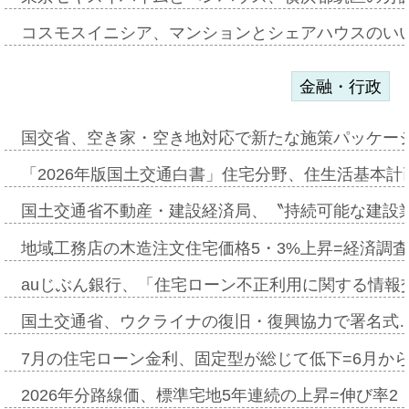
コスモスイニシア、マンションとシェアハウスのい
金融・行政
国交省、空き家・空き地対応で新たな施策パッケー
「2026年版国土交通白書」住宅分野、住生活基本計
国土交通省不動産・建設経済局、〝持続可能な建設
地域工務店の木造注文住宅価格5・3%上昇=経済調
auじぶん銀行、「住宅ローン不正利用に関する情報
国土交通省、ウクライナの復旧・復興協力で署名式
7月の住宅ローン金利、固定型が総じて低下=6月か
2026年分路線価、標準宅地5年連続の上昇=伸び率2・