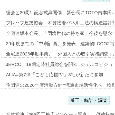
総会と20周年記念式典開催、新会長にTOTO吉本氏
プレハブ建築協会、木質接着パネル工法の構造設計
全宅連坂本会長、「団塊世代の持ち家」今後を懸念
29年度までの「中期計画」を発表、建築物LCCO2
全宅連2026年度事業、「外国人との取引実務調査」新
JERCO、18期定時社員総会を開催=ジェルコビジョン
ALIA=第7弾「こども応援PJ」3社が新たに参加…
住団連の2026年度活動方針=流通市場活性化へ、検
着工・統計・調査
全建総連「第6回工務店アンケート調査」、価格転嫁