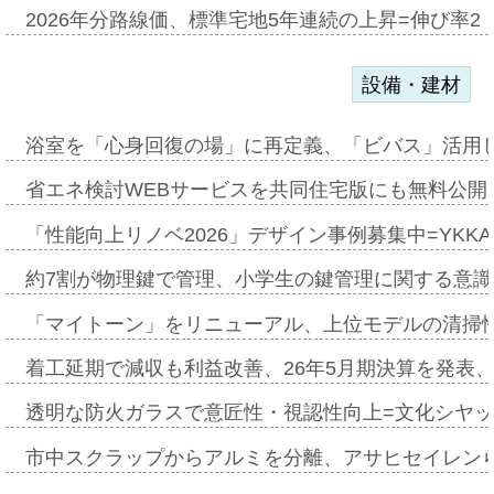
2026年分路線価、標準宅地5年連続の上昇=伸び率2・
設備・建材
浴室を「心身回復の場」に再定義、「ビバス」活用し
省エネ検討WEBサービスを共同住宅版にも無料公開、
「性能向上リノベ2026」デザイン事例募集中=YKKA
約7割が物理鍵で管理、小学生の鍵管理に関する意識調査
「マイトーン」をリニューアル、上位モデルの清掃
着工延期で減収も利益改善、26年5月期決算を発表
透明な防火ガラスで意匠性・視認性向上=文化シヤ
市中スクラップからアルミを分離、アサヒセイレン