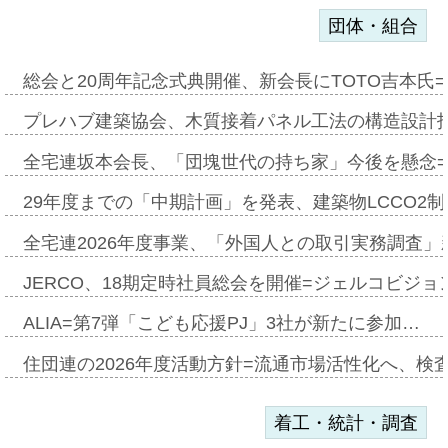
団体・組合
総会と20周年記念式典開催、新会長にTOTO吉本氏
プレハブ建築協会、木質接着パネル工法の構造設計
全宅連坂本会長、「団塊世代の持ち家」今後を懸念
29年度までの「中期計画」を発表、建築物LCCO2
全宅連2026年度事業、「外国人との取引実務調査」新
JERCO、18期定時社員総会を開催=ジェルコビジョン
ALIA=第7弾「こども応援PJ」3社が新たに参加…
住団連の2026年度活動方針=流通市場活性化へ、検
着工・統計・調査