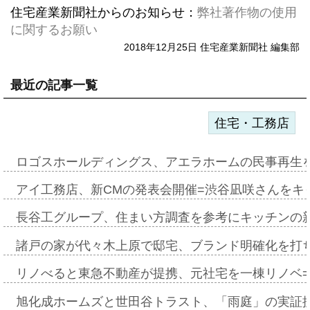
住宅産業新聞社からのお知らせ：
弊社著作物の使用
に関するお願い
2018年12月25日 住宅産業新聞社 編集部
最近の記事一覧
住宅・工務店
ロゴスホールディングス、アエラホームの民事再生
アイ工務店、新CMの発表会開催=渋谷凪咲さんをキ
長谷工グループ、住まい方調査を参考にキッチンの
諸戸の家が代々木上原で邸宅、ブランド明確化を打
リノべると東急不動産が提携、元社宅を一棟リノベ
旭化成ホームズと世田谷トラスト、「雨庭」の実証