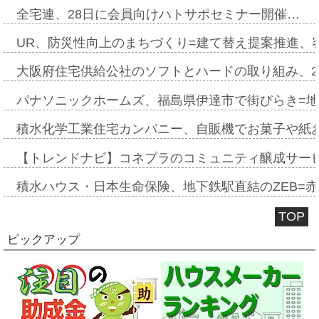
全宅連、28日に会員向けハトサポセミナー開催…
UR、防災性向上のまちづくり=建て替え提案推進、
大阪府住宅供給公社のソフトとハードの取り組み、2
パナソニックホームズ、福島県伊達市で街びらき=
積水化学工業住宅カンパニー、自販機でお菓子や紙
【トレンドナビ】コネプラのコミュニティ醸成サー
積水ハウス・日本生命保険、地下鉄駅直結のZEB=赤坂
TOP
ピックアップ