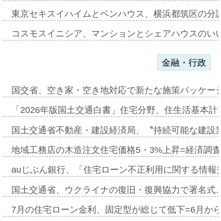
東京セキスイハイムとベンハウス、横浜都筑区の分
コスモスイニシア、マンションとシェアハウスのい
金融・行政
国交省、空き家・空き地対応で新たな施策パッケー
「2026年版国土交通白書」住宅分野、住生活基本計
国土交通省不動産・建設経済局、〝持続可能な建設
地域工務店の木造注文住宅価格5・3%上昇=経済調
auじぶん銀行、「住宅ローン不正利用に関する情報
国土交通省、ウクライナの復旧・復興協力で署名式
7月の住宅ローン金利、固定型が総じて低下=6月か