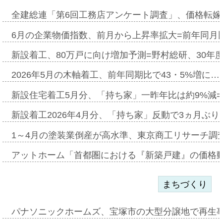
全建総連「第6回工務店アンケート調査」、価格転嫁
6月の企業物価指数、前月から上昇率拡大=前年同月比
新設着工、80万戸に向け増加予測=野村総研、30年
2026年5月の木軸着工、前年同期比で43・5%増に…
新設住宅着工5月分、「持ち家」一昨年比は約9%減=
新設着工2026年4月分、「持ち家」反動で3ヵ月ぶ
1～4月の塗装業倒産が高水準、東京商工リサーチ調
アットホーム「首都圏における『新築戸建』の価格
まちづくり
パナソニックホームズ、宝塚市の大型分譲地で再生