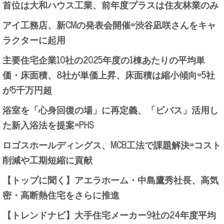
首位は大和ハウス工業、前年度プラスは住友林業のみ
アイ工務店、新CMの発表会開催=渋谷凪咲さんをキャ
ラクターに起用
主要住宅企業10社の2025年度の1棟あたりの平均単
価・床面積、8社が単価上昇、床面積は縮小傾向=5社
が5千万円超
浴室を「心身回復の場」に再定義、「ビバス」活用し
た新入浴法を提案=PHS
ロゴスホールディングス、MCB工法で課題解決=コスト
削減や工期短縮に貢献
【トップに聞く】アエラホーム・中島鷹秀社長、高気
密・高断熱住宅をさらに推進
【トレンドナビ】大手住宅メーカー9社の24年度平均