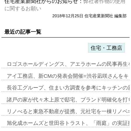
住宅産業新聞社からのお知らせ：
弊社著作物の使用
に関するお願い
2018年12月25日 住宅産業新聞社 編集部
最近の記事一覧
住宅・工務店
ロゴスホールディングス、アエラホームの民事再生
アイ工務店、新CMの発表会開催=渋谷凪咲さんをキ
長谷工グループ、住まい方調査を参考にキッチンの
諸戸の家が代々木上原で邸宅、ブランド明確化を打
リノべると東急不動産が提携、元社宅を一棟リノベ
旭化成ホームズと世田谷トラスト、「雨庭」の実証