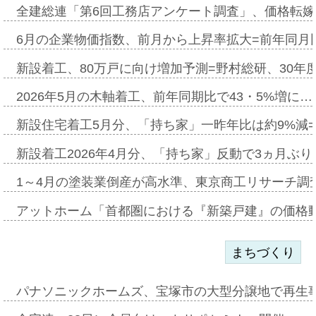
全建総連「第6回工務店アンケート調査」、価格転嫁
6月の企業物価指数、前月から上昇率拡大=前年同月比
新設着工、80万戸に向け増加予測=野村総研、30年
2026年5月の木軸着工、前年同期比で43・5%増に…
新設住宅着工5月分、「持ち家」一昨年比は約9%減=
新設着工2026年4月分、「持ち家」反動で3ヵ月ぶ
1～4月の塗装業倒産が高水準、東京商工リサーチ調
アットホーム「首都圏における『新築戸建』の価格
まちづくり
パナソニックホームズ、宝塚市の大型分譲地で再生