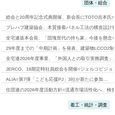
団体・組合
総会と20周年記念式典開催、新会長にTOTO吉本氏
プレハブ建築協会、木質接着パネル工法の構造設計
全宅連坂本会長、「団塊世代の持ち家」今後を懸念
29年度までの「中期計画」を発表、建築物LCCO2
全宅連2026年度事業、「外国人との取引実務調査」新
JERCO、18期定時社員総会を開催=ジェルコビジョン
ALIA=第7弾「こども応援PJ」3社が新たに参加…
住団連の2026年度活動方針=流通市場活性化へ、検
着工・統計・調査