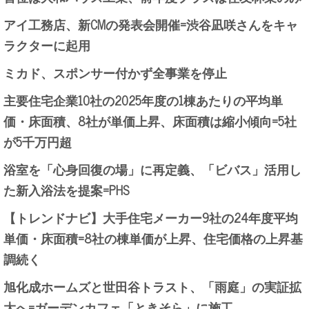
アイ工務店、新CMの発表会開催=渋谷凪咲さんをキャ
ラクターに起用
ミカド、スポンサー付かず全事業を停止
主要住宅企業10社の2025年度の1棟あたりの平均単
価・床面積、8社が単価上昇、床面積は縮小傾向=5社
が5千万円超
浴室を「心身回復の場」に再定義、「ビバス」活用し
た新入浴法を提案=PHS
【トレンドナビ】大手住宅メーカー9社の24年度平均
単価・床面積=8社の棟単価が上昇、住宅価格の上昇基
調続く
旭化成ホームズと世田谷トラスト、「雨庭」の実証拡
大へ=ガーデンカフェ「ときそら」に施工