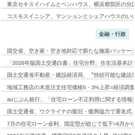
東京セキスイハイムとベンハウス、横浜都筑区の分
コスモスイニシア、マンションとシェアハウスのい
金融・行政
国交省、空き家・空き地対応で新たな施策パッケー
「2026年版国土交通白書」住宅分野、住生活基本計
国土交通省不動産・建設経済局、〝持続可能な建設
地域工務店の木造注文住宅価格5・3%上昇=経済調
auじぶん銀行、「住宅ローン不正利用に関する情報
国土交通省、ウクライナの復旧・復興協力で署名式
7月の住宅ローン金利、固定型が総じて低下=6月か