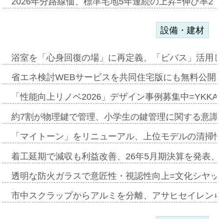
2026年分路線価、標準宅地5年連続の上昇=伸び率2・
設備・建材
浴室を「心身回復の場」に再定義、「ビバス」活用し
省エネ検討WEBサービスを共同住宅版にも無料公開、
「性能向上リノベ2026」デザイン事例募集中=YKKA
約7割が物理鍵で管理、小学生の鍵管理に関する意識調査
「マイトーン」をリニューアル、上位モデルの清掃
着工延期で減収も利益改善、26年5月期決算を発表
透明な防火ガラスで意匠性・視認性向上=文化シヤ
市中スクラップからアルミを分離、アサヒセイレン