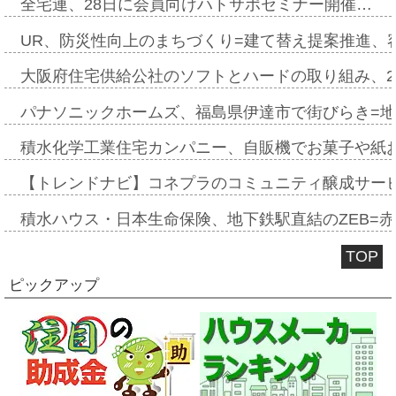
全宅連、28日に会員向けハトサポセミナー開催…
UR、防災性向上のまちづくり=建て替え提案推進、
大阪府住宅供給公社のソフトとハードの取り組み、2
パナソニックホームズ、福島県伊達市で街びらき=
積水化学工業住宅カンパニー、自販機でお菓子や紙
【トレンドナビ】コネプラのコミュニティ醸成サー
積水ハウス・日本生命保険、地下鉄駅直結のZEB=赤坂
TOP
ピックアップ