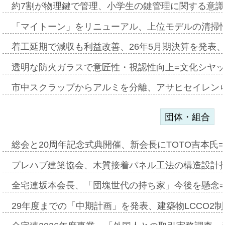
約7割が物理鍵で管理、小学生の鍵管理に関する意識調査
「マイトーン」をリニューアル、上位モデルの清掃
着工延期で減収も利益改善、26年5月期決算を発表
透明な防火ガラスで意匠性・視認性向上=文化シヤ
市中スクラップからアルミを分離、アサヒセイレン
団体・組合
総会と20周年記念式典開催、新会長にTOTO吉本氏
プレハブ建築協会、木質接着パネル工法の構造設計
全宅連坂本会長、「団塊世代の持ち家」今後を懸念
29年度までの「中期計画」を発表、建築物LCCO2