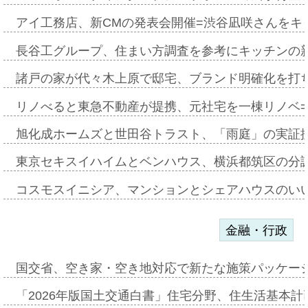
アイ工務店、新CMの発表会開催=渋谷凪咲さんをキ
長谷工グループ、住まい方調査を参考にキッチンの
諸戸の家が代々木上原で邸宅、ブランド明確化を打
リノべると東急不動産が提携、元社宅を一棟リノベ
旭化成ホームズと世田谷トラスト、「雨庭」の実証
東京セキスイハイムとベンハウス、横浜都筑区の分
コスモスイニシア、マンションとシェアハウスのい
金融・行政
国交省、空き家・空き地対応で新たな施策パッケー
「2026年版国土交通白書」住宅分野、住生活基本計