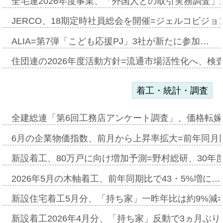
全宅連2026年度事業、「外国人との取引実務調査」新
JERCO、18期定時社員総会を開催=ジェルコビジョン
ALIA=第7弾「こども応援PJ」3社が新たに参加…
住団連の2026年度活動方針=流通市場活性化へ、検
着工・統計・調査
全建総連「第6回工務店アンケート調査」、価格転嫁
6月の企業物価指数、前月から上昇率拡大=前年同月比
新設着工、80万戸に向け増加予測=野村総研、30年
2026年5月の木軸着工、前年同期比で43・5%増に…
新設住宅着工5月分、「持ち家」一昨年比は約9%減=
新設着工2026年4月分、「持ち家」反動で3ヵ月ぶ