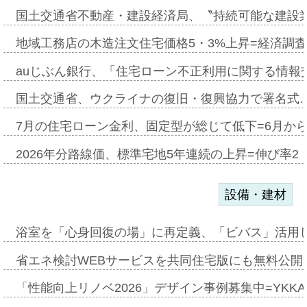
国土交通省不動産・建設経済局、〝持続可能な建設
地域工務店の木造注文住宅価格5・3%上昇=経済調
auじぶん銀行、「住宅ローン不正利用に関する情報
国土交通省、ウクライナの復旧・復興協力で署名式
7月の住宅ローン金利、固定型が総じて低下=6月か
2026年分路線価、標準宅地5年連続の上昇=伸び率2・
設備・建材
浴室を「心身回復の場」に再定義、「ビバス」活用し
省エネ検討WEBサービスを共同住宅版にも無料公開、
「性能向上リノベ2026」デザイン事例募集中=YKKA