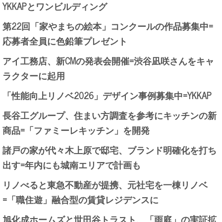
YKKAPとワンビルディング
第22回「家やまちの絵本」コンクールの作品募集中=
応募者全員に色鉛筆プレゼント
アイ工務店、新CMの発表会開催=渋谷凪咲さんをキャ
ラクターに起用
「性能向上リノベ2026」デザイン事例募集中=YKKAP
長谷工グループ、住まい方調査を参考にキッチンの新
商品=「ファミーレキッチン」を開発
諸戸の家が代々木上原で邸宅、ブランド明確化を打ち
出す=年内にも城南エリアで計画も
リノべると東急不動産が提携、元社宅を一棟リノベ
=「職住遊」融合型の賃貸レジデンスに
旭化成ホームズと世田谷トラスト、「雨庭」の実証拡