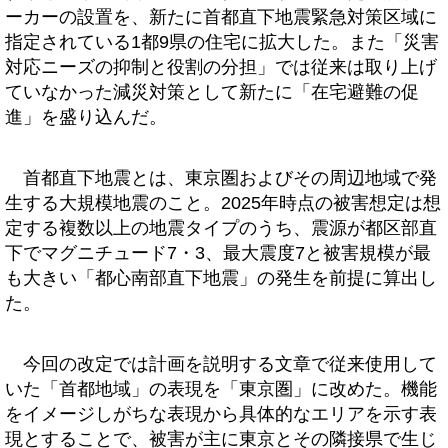
ーカーの設置を、新たに首都直下地震緊急対策区域に
指定されている1都9県の住宅に拡大した。また「災害
対応ニーズの抑制と役割の分担」では従来は取り上げ
ていなかった減災対策として新たに「在宅避難の促
進」を盛り込んだ。
首都直下地震とは、東京圏およびその周辺地域で発
生する大規模地震のこと。2025年時点の被害想定は想
定する複数以上の地震タイプのうち、震源が都区部直
下でマグニチュード7・3、最大震度7と被害規模が最
も大きい「都心南部直下地震」の発生を前提に算出し
た。
今回の改定では計画を説明する文章で従来使用して
いた「首都地域」の表現を「東京圏」に改めた。機能
をイメージしがちな表現から具体的なエリアを示す表
現とすることで、被害が主に東京とその隣接県で生じ