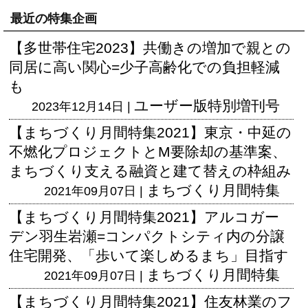
最近の特集企画
【多世帯住宅2023】共働きの増加で親との
同居に高い関心=少子高齢化での負担軽減
も
ユーザー版
特別増刊号
2023年12月14日 |
【まちづくり月間特集2021】東京・中延の
不燃化プロジェクトとM要除却の基準案、
まちづくり支える融資と建て替えの枠組み
まちづくり月間特集
2021年09月07日 |
【まちづくり月間特集2021】アルコガー
デン羽生岩瀬=コンパクトシティ内の分譲
住宅開発、「歩いて楽しめるまち」目指す
まちづくり月間特集
2021年09月07日 |
【まちづくり月間特集2021】住友林業のフ