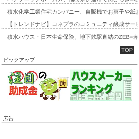
積水化学工業住宅カンパニー、自販機でお菓子や紙
【トレンドナビ】コネプラのコミュニティ醸成サー
積水ハウス・日本生命保険、地下鉄駅直結のZEB=赤坂
TOP
ピックアップ
広告