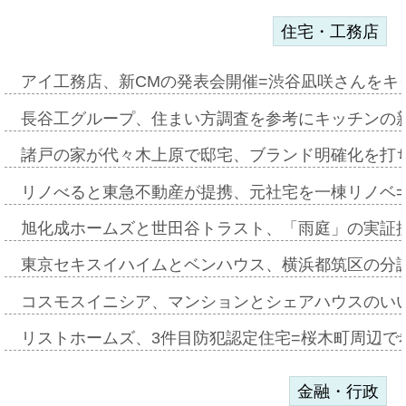
住宅・工務店
アイ工務店、新CMの発表会開催=渋谷凪咲さんをキ
長谷工グループ、住まい方調査を参考にキッチンの
諸戸の家が代々木上原で邸宅、ブランド明確化を打
リノべると東急不動産が提携、元社宅を一棟リノベ
旭化成ホームズと世田谷トラスト、「雨庭」の実証
東京セキスイハイムとベンハウス、横浜都筑区の分
コスモスイニシア、マンションとシェアハウスのい
リストホームズ、3件目防犯認定住宅=桜木町周辺で
金融・行政