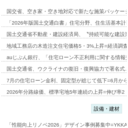
国交省、空き家・空き地対応で新たな施策パッケー
「2026年版国土交通白書」住宅分野、住生活基本計
国土交通省不動産・建設経済局、〝持続可能な建設
地域工務店の木造注文住宅価格5・3%上昇=経済調
auじぶん銀行、「住宅ローン不正利用に関する情報
国土交通省、ウクライナの復旧・復興協力で署名式
7月の住宅ローン金利、固定型が総じて低下=6月か
2026年分路線価、標準宅地5年連続の上昇=伸び率2・
設備・建材
「性能向上リノベ2026」デザイン事例募集中=YKKA