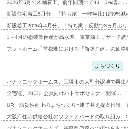
2026年5月の木軸着工、前年同期比で43・5%増に…
新設住宅着工5月分、「持ち家」一昨年比は約9%減=
新設着工2026年4月分、「持ち家」反動で3ヵ月ぶ
1～4月の塗装業倒産が高水準、東京商工リサーチ調
アットホーム「首都圏における『新築戸建』の価格
まちづくり
パナソニックホームズ、宝塚市の大型分譲地で再生
全宅連、28日に会員向けハトサポセミナー開催…
UR、防災性向上のまちづくり=建て替え提案推進、
大阪府住宅供給公社のソフトとハードの取り組み、2
パナソニックホームズ、福島県伊達市で街びらき=