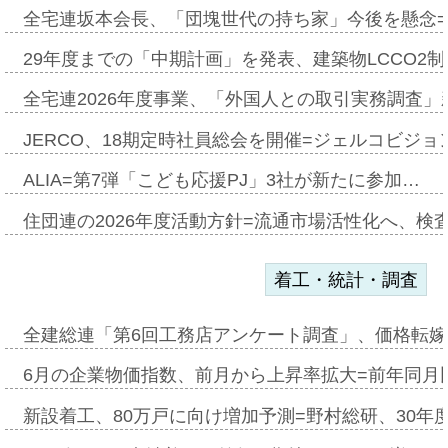
全宅連坂本会長、「団塊世代の持ち家」今後を懸念
29年度までの「中期計画」を発表、建築物LCCO2
全宅連2026年度事業、「外国人との取引実務調査」新
JERCO、18期定時社員総会を開催=ジェルコビジョン
ALIA=第7弾「こども応援PJ」3社が新たに参加…
住団連の2026年度活動方針=流通市場活性化へ、検
着工・統計・調査
全建総連「第6回工務店アンケート調査」、価格転嫁
6月の企業物価指数、前月から上昇率拡大=前年同月比
新設着工、80万戸に向け増加予測=野村総研、30年