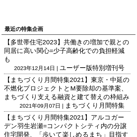
最近の特集企画
【多世帯住宅2023】共働きの増加で親との
同居に高い関心=少子高齢化での負担軽減
も
ユーザー版
特別増刊号
2023年12月14日 |
【まちづくり月間特集2021】東京・中延の
不燃化プロジェクトとM要除却の基準案、
まちづくり支える融資と建て替えの枠組み
まちづくり月間特集
2021年09月07日 |
【まちづくり月間特集2021】アルコガー
デン羽生岩瀬=コンパクトシティ内の分譲
住宅開発、「歩いて楽しめるまち」目指す