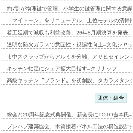
約7割が物理鍵で管理、小学生の鍵管理に関する意識調査
「マイトーン」をリニューアル、上位モデルの清掃
着工延期で減収も利益改善、26年5月期決算を発表
透明な防火ガラスで意匠性・視認性向上=文化シヤ
市中スクラップからアルミを分離、アサヒセイレン
キッチン軸足にシェア拡大目指す=クリナップ…
高級キッチン〝ブランド〟を初創設、タカラスタン
団体・組合
総会と20周年記念式典開催、新会長にTOTO吉本氏
プレハブ建築協会、木質接着パネル工法の構造設計