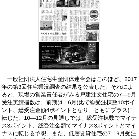
一般社団法人住宅生産団体連合会はこのほど、2017
年の第3回住宅業況調査の結果を公表した。それによ
ると、現場の営業責任者がみる戸建注文住宅の7―9月
受注実績指数は、前期(4―6月)比で総受注棟数10ポイ
ント、総受注金額4ポイントとなり、ともにプラスに
転じた。10―12月の見通しでは、総受注棟数でマイナ
ス3ポイント、総受注金額でマイナス3ポイントとマイ
ナスに転じる予想。また、低層賃貸住宅の7―9月受注