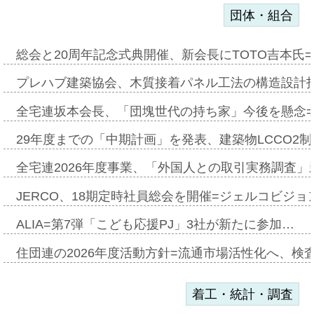
団体・組合
総会と20周年記念式典開催、新会長にTOTO吉本氏
プレハブ建築協会、木質接着パネル工法の構造設計
全宅連坂本会長、「団塊世代の持ち家」今後を懸念
29年度までの「中期計画」を発表、建築物LCCO2
全宅連2026年度事業、「外国人との取引実務調査」新
JERCO、18期定時社員総会を開催=ジェルコビジョン
ALIA=第7弾「こども応援PJ」3社が新たに参加…
住団連の2026年度活動方針=流通市場活性化へ、検
着工・統計・調査