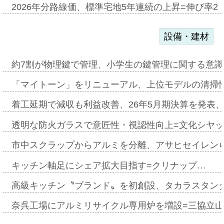
2026年分路線価、標準宅地5年連続の上昇=伸び率2・
設備・建材
約7割が物理鍵で管理、小学生の鍵管理に関する意識調査
「マイトーン」をリニューアル、上位モデルの清掃
着工延期で減収も利益改善、26年5月期決算を発表
透明な防火ガラスで意匠性・視認性向上=文化シヤ
市中スクラップからアルミを分離、アサヒセイレン
キッチン軸足にシェア拡大目指す=クリナップ…
高級キッチン〝ブランド〟を初創設、タカラスタン
奈呉工場にアルミリサイクル専用炉を増設=三協立