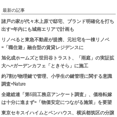
最新の記事
諸戸の家が代々木上原で邸宅、ブランド明確化を打ち
出す=年内にも城南エリアで計画も
リノべると東急不動産が提携、元社宅を一棟リノベ
=「職住遊」融合型の賃貸レジデンスに
旭化成ホームズと世田谷トラスト、「雨庭」の実証拡
大へ=ガーデンカフェ「ときそら」に施工
約7割が物理鍵で管理、小学生の鍵管理に関する意識
調査=Nature
全建総連「第6回工務店アンケート調査」、価格転嫁
は十分に進まず=「物価安定につながる施策」を要望
東京セキスイハイムとベンハウス、横浜都筑区の分譲