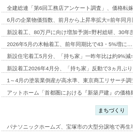
全建総連「第6回工務店アンケート調査」、価格転嫁
6月の企業物価指数、前月から上昇率拡大=前年同月比
新設着工、80万戸に向け増加予測=野村総研、30年
2026年5月の木軸着工、前年同期比で43・5%増に…
新設住宅着工5月分、「持ち家」一昨年比は約9%減=
新設着工2026年4月分、「持ち家」反動で3ヵ月ぶ
1～4月の塗装業倒産が高水準、東京商工リサーチ調
アットホーム「首都圏における『新築戸建』の価格
まちづくり
パナソニックホームズ、宝塚市の大型分譲地で再生