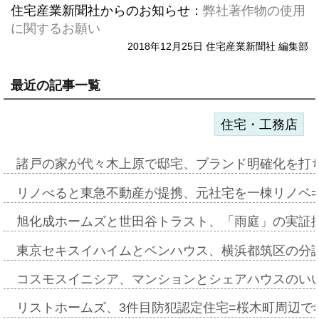
住宅産業新聞社からのお知らせ：
弊社著作物の使用
に関するお願い
2018年12月25日 住宅産業新聞社 編集部
最近の記事一覧
住宅・工務店
諸戸の家が代々木上原で邸宅、ブランド明確化を打
リノべると東急不動産が提携、元社宅を一棟リノベ
旭化成ホームズと世田谷トラスト、「雨庭」の実証
東京セキスイハイムとベンハウス、横浜都筑区の分
コスモスイニシア、マンションとシェアハウスのい
リストホームズ、3件目防犯認定住宅=桜木町周辺で