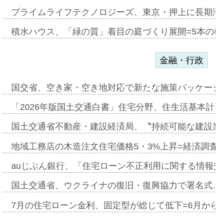
プライムライフテクノロジーズ、東京・押上に長期
積水ハウス、「緑の質」着目の庭づくり展開=5本の
金融・行政
国交省、空き家・空き地対応で新たな施策パッケー
「2026年版国土交通白書」住宅分野、住生活基本計
国土交通省不動産・建設経済局、〝持続可能な建設
地域工務店の木造注文住宅価格5・3%上昇=経済調
auじぶん銀行、「住宅ローン不正利用に関する情報
国土交通省、ウクライナの復旧・復興協力で署名式
7月の住宅ローン金利、固定型が総じて低下=6月か