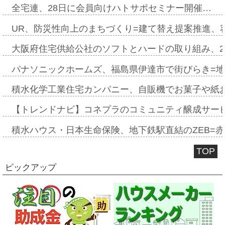
全宅連、28日に会員向けハトサポセミナー開催…
UR、防災性向上のまちづくり=建て替え提案推進、
大阪府住宅供給公社のソフトとハードの取り組み、2
パナソニックホームズ、福島県伊達市で街びらき=
積水化学工業住宅カンパニー、自販機でお菓子や紙
【トレンドナビ】コネプラのコミュニティ醸成サー
積水ハウス・日本生命保険、地下鉄駅直結のZEB=赤坂
TOP
ピックアップ