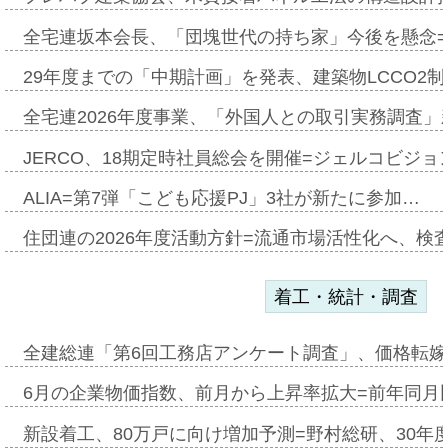
全宅連坂本会長、「団塊世代の持ち家」今後を懸念
29年度までの「中期計画」を発表、建築物LCCO2
全宅連2026年度事業、「外国人との取引実務調査」新
JERCO、18期定時社員総会を開催=ジェルコビジョン
ALIA=第7弾「こども応援PJ」3社が新たに参加…
住団連の2026年度活動方針=流通市場活性化へ、検
着工・統計・調査
全建総連「第6回工務店アンケート調査」、価格転嫁
6月の企業物価指数、前月から上昇率拡大=前年同月比
新設着工、80万戸に向け増加予測=野村総研、30年