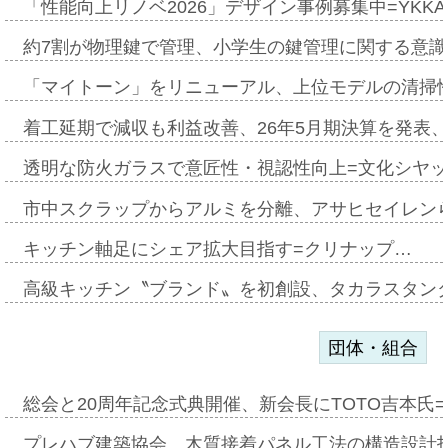
「性能向上リノベ2026」デザイン事例募集中=YKKA
約7割が物理鍵で管理、小学生の鍵管理に関する意識調査
「マイトーン」をリニューアル、上位モデルの清掃
着工延期で減収も利益改善、26年5月期決算を発表
透明な防火ガラスで意匠性・視認性向上=文化シヤ
市中スクラップからアルミを分離、アサヒセイレン
キッチン軸足にシェア拡大目指す=クリナップ…
高級キッチン〝ブランド〟を初創設、タカラスタン
団体・組合
総会と20周年記念式典開催、新会長にTOTO吉本氏
プレハブ建築協会、木質接着パネル工法の構造設計