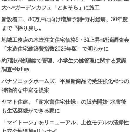
大へ=ガーデンカフェ「ときそら」に施工
新設着工、80万戸に向け増加予測=野村総研、30年度
まで〝揺り戻し〟
地域工務店の木造注文住宅価格5・3%上昇=経済調査会
「木造住宅建築費指数2026年版」で明らかに
約7割が物理鍵で管理、小学生の鍵管理に関する意識
調査=Nature
パナソニックホームズ、平屋新商品で受注強化=3つの
特徴的な中庭を提案
ヤマト住建、「耐水害住宅仕様」の販売開始=水害後
も生活継続ができる家に
「マイトーン」をリニューアル、上位モデルの清掃性
と安全性追加=リンナイ