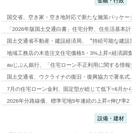
金融・行政
国交省、空き家・空き地対応で新たな施策パッケー
「2026年版国土交通白書」住宅分野、住生活基本計
国土交通省不動産・建設経済局、〝持続可能な建設
地域工務店の木造注文住宅価格5・3%上昇=経済調
auじぶん銀行、「住宅ローン不正利用に関する情報
国土交通省、ウクライナの復旧・復興協力で署名式
7月の住宅ローン金利、固定型が総じて低下=6月か
2026年分路線価、標準宅地5年連続の上昇=伸び率2・
設備・建材