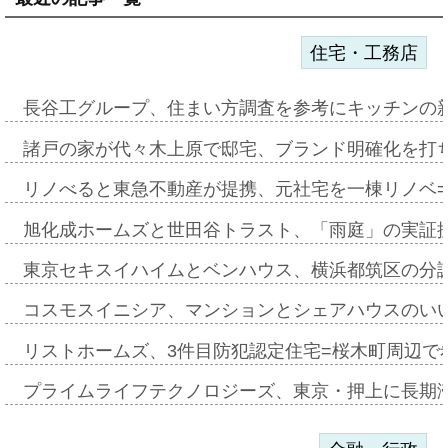
住宅・工務店
長谷工グループ、住まい方調査を参考にキッチンの
諸戸の家が代々木上原で邸宅、ブランド明確化を打
リノべると東急不動産が提携、元社宅を一棟リノベ
旭化成ホームズと世田谷トラスト、「雨庭」の実証
東京セキスイハイムとベンハウス、横浜都筑区の分
コスモスイニシア、マンションとシェアハウスのい
リストホームズ、3件目防犯認定住宅=桜木町周辺で
プライムライフテクノロジーズ、東京・押上に長期