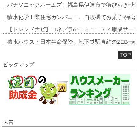
パナソニックホームズ、福島県伊達市で街びらき=
積水化学工業住宅カンパニー、自販機でお菓子や紙
【トレンドナビ】コネプラのコミュニティ醸成サー
積水ハウス・日本生命保険、地下鉄駅直結のZEB=赤坂
TOP
ピックアップ
広告