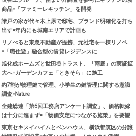
商品=「ファミーレキッチン」を開発
諸戸の家が代々木上原で邸宅、ブランド明確化を打ち
出す=年内にも城南エリアで計画も
リノべると東急不動産が提携、元社宅を一棟リノベ
=「職住遊」融合型の賃貸レジデンスに
旭化成ホームズと世田谷トラスト、「雨庭」の実証拡
大へ=ガーデンカフェ「ときそら」に施工
約7割が物理鍵で管理、小学生の鍵管理に関する意識
調査=Nature
全建総連「第6回工務店アンケート調査」、価格転嫁
は十分に進まず=「物価安定につながる施策」を要望
東京セキスイハイムとベンハウス、横浜都筑区の分譲
地開発で初協業=お互いの技術・ノウハウを活用